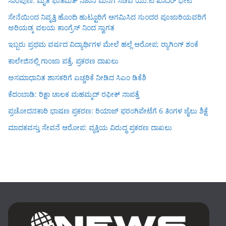
ಸಾರೆಪುಣಿ: ಮೃತ ಫಾತಿಮತ್ ನಿಶಾನ ಮನೆಗೆ ಸಚಿವ ಯು.ಟಿ ಖಾದರ್ ಭೇಟಿ
ಸೇನೆಯಿಂದ ನಿವೃತ್ತಿ ಹೊಂದಿ ಹುಟ್ಟೂರಿಗೆ ಆಗಮಿಸಿದ ಸುಂದರ ಪೂಜಾರಿಯವರಿಗೆ
ಅರಿಯಡ್ಕ ವಲಯ ಕಾಂಗ್ರೆಸ್ ನಿಂದ ಸ್ವಾಗತ
ಇಬ್ಬರು ಪ್ರಥಮ ವರ್ಷದ ವಿದ್ಯಾರ್ಥಿಗಳ ಮೇಲೆ ಹಲ್ಲೆ ಆರೋಪ; ರ‍್ಯಾಗಿಂಗ್ ಶಂಕೆ
ಕಾಲೇಜಿನಲ್ಲಿ ಗಾಂಜಾ ಪತ್ತೆ, ಪ್ರಕರಣ ದಾಖಲು
ಅಸಮಾಧಾನಿತ ಶಾಸಕರಿಗೆ ಎಚ್ಚರಿಕೆ ನೀಡಿದ ಸಿಎಂ ಡಿಕೆಶಿ
ಕೆದಂಬಾಡಿ: ರಿಕ್ಷಾ ಚಾಲಕ ಮಹಮ್ಮದ್ ರಫೀಕ್ ನಾಪತ್ತೆ
ಪ್ರಚೋದನಕಾರಿ ಭಾಷಣ ಪ್ರಕರಣ: ರಿಯಾಜ್ ಫರಂಗಿಪೇಟೆಗೆ 6 ತಿಂಗಳ ಜೈಲು ಶಿಕ್ಷೆ
ಮಾದಕವಸ್ತು ಸೇವನೆ ಆರೋಪ: ವ್ಯಕ್ತಿಯ ವಿರುದ್ಧ ಪ್ರಕರಣ ದಾಖಲು