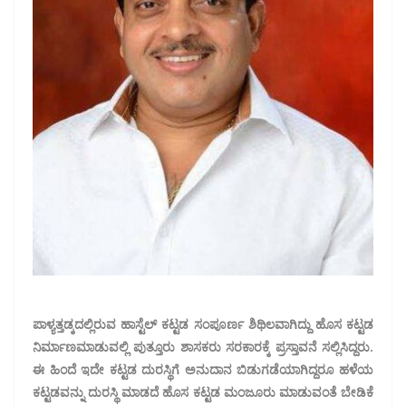
ಪಾಳ್ಯತ್ತಡ್ಕದಲ್ಲಿರುವ ಹಾಸ್ಟೆಲ್ ಕಟ್ಟಡ ಸಂಪೂರ್ಣ ಶಿಥಿಲವಾಗಿದ್ದು ಹೊಸ ಕಟ್ಟಡ
ನಿರ್ಮಾಣ‌ಮಾಡುವಲ್ಲಿ ಪುತ್ತೂರು ಶಾಸಕರು ಸರಕಾರಕ್ಕೆ ಪ್ರಸ್ತಾವನೆ ಸಲ್ಲಿಸಿದ್ದರು.‌
ಈ ಹಿಂದೆ ಇದೇ ಕಟ್ಟಡ ದುರಸ್ಥಿಗೆ ಅನುದಾನ ಬಿಡುಗಡೆಯಾಗಿದ್ದರೂ ಹಳೆಯ
ಕಟ್ಟಡವನ್ನು ದುರಸ್ಥಿ ಮಾಡದೆ ಹೊಸ ಕಟ್ಟಡ ಮಂಜೂರು‌ ಮಾಡುವಂತೆ ಬೇಡಿಕೆ