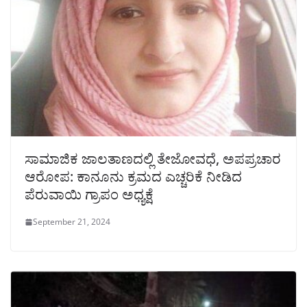
ಸಾಮಾಜಿಕ ಜಾಲತಾಣದಲ್ಲಿ ತೇಜೋವಧೆ, ಅಪಪ್ರಚಾರ
ಆರೋಪ: ಕಾನೂನು ಕ್ರಮದ ಎಚ್ಚರಿಕೆ ನೀಡಿದ
ಪೆರುವಾಯಿ ಗ್ರಾಪಂ ಅಧ್ಯಕ್ಷೆ
September 21, 2024