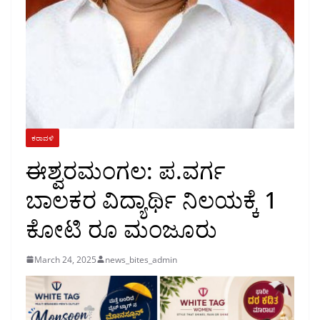
ಕರಾವಳಿ
ಈಶ್ವರಮಂಗಲ: ಪ.ವರ್ಗ
ಬಾಲಕರ ವಿದ್ಯಾರ್ಥಿ ನಿಲಯಕ್ಕೆ 1
ಕೋಟಿ ರೂ ಮಂಜೂರು
March 24, 2025
news_bites_admin