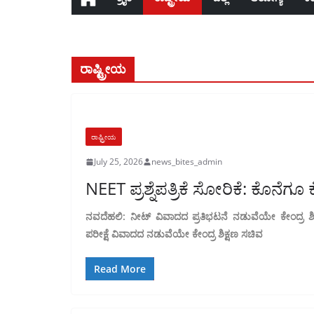
ರಾಷ್ಟ್ರೀಯ
ರಾಷ್ಟ್ರೀಯ
July 25, 2026
news_bites_admin
NEET ಪ್ರಶ್ನೆಪತ್ರಿಕೆ ಸೋರಿಕೆ: ಕೊನೆಗ
ನವದೆಹಲಿ: ನೀಟ್ ವಿವಾದದ ಪ್ರತಿಭಟನೆ ನಡುವೆಯೇ ಕೇಂದ್ರ ಶಿಕ್
ಪರೀಕ್ಷೆ ವಿವಾದದ ನಡುವೆಯೇ ಕೇಂದ್ರ ಶಿಕ್ಷಣ ಸಚಿವ
Read More