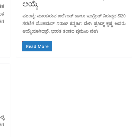
ಆಯ್ಕೆ
ತತ
ಲಕ
ಮುಂಬೈ: ಮುಂಬರುವ ಐರ್ಲೆಂಡ್ ಹಾಗೂ ಇಂಗ್ಲೆಂಡ್ ವಿರುದ್ಧದ ಟಿ20
ತರ
ಸರಣಿಗೆ ಮೊಹಮದ್ ಸಿರಾಜ್ ಕನ್ನಡಿಗ ವೇಗಿ ಪ್ರಸಿದ್ಧ್ ಕೃಷ್ಣ ಅವರು
ಆಯ್ಕೆಯಾಗಿದ್ದಾರೆ. ಭಾರತ ತಂಡದ ಪ್ರಮುಖ ವೇಗಿ
Read More
ಮಲೈ
ವರ