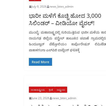
July 9, 2026
news_bites_admin
ಭಾರೀ ಮಳೆಗೆ ಕೊಚ್ಚಿ ಹೋದ 3,000
ಸಿಲಿಂಡರ್ – ವೀಡಿಯೋ ವೈರಲ್‌!
ಮುಂಬೈ: ಮಹಾರಾಷ್ಟ್ರದಲ್ಲಿ ಸುರಿಯುತ್ತಿರುವ ಭಾರೀ ಮಳೆಯ ಕಾ
ರಾಯಗಢ ಜಿಲ್ಲೆಯ ಪನ್ವೇಲ್ ತಾಲೂಕಿನ ಚವಾಣೆ ಗ್ರಾಮದಲ್ಲಿರ
ಹಿಂದೂಸ್ತಾನ್ ಪೆಟ್ರೋಲಿಯಂ ಕಾರ್ಪೊರೇಷನ್ ಲಿಮಿಟೆಡ್
ಪಾತಾಳಗಂಗಾ ಎಲ್‌ಪಿಜಿ ಬಾಟ್ಲಿಂಗ್ ಘಟಕಕ್ಕೆ
Read More
ಅಂತಾರಾಷ್ಟ್ರೀಯ
ಕ್ರೀಡೆ
ರಾಷ್ಟ್ರೀಯ
June 23, 2026
news_bites_admin