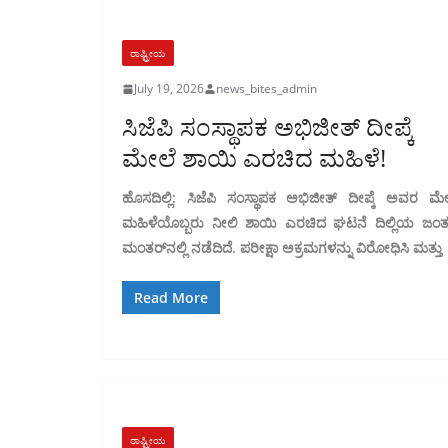
ರಾಷ್ಟ್ರೀಯ
July 19, 2026
news_bites_admin
ಸಿಜೆಪಿ ಸಂಸ್ಥಾಪಕ ಅಭಿಜೀತ್ ದೀಪ್ಕೆ
ಮೇಲೆ ಶಾಯಿ ಎರಚಿದ ಮಹಿಳೆ!
ಹೊಸದಿಲ್ಲಿ: ಸಿಜೆಪಿ ಸಂಸ್ಥಾಪಕ ಅಭಿಜೀತ್ ದೀಪ್ಕೆ ಅವರ ಮೇ
ಮಹಿಳೆಯೊಬ್ಬರು ನೀಲಿ ಶಾಯಿ ಎರಚಿದ ಘಟನೆ ದಿಲ್ಲಿಯ ಜಂತ
ಮಂತರ್‌ನಲ್ಲಿ ನಡೆದಿದೆ. ಪರೀಕ್ಷಾ ಅಕ್ರಮಗಳನ್ನು ವಿರೋಧಿಸಿ ಮತ್ತು
Read More
ರಾಷ್ಟ್ರೀಯ