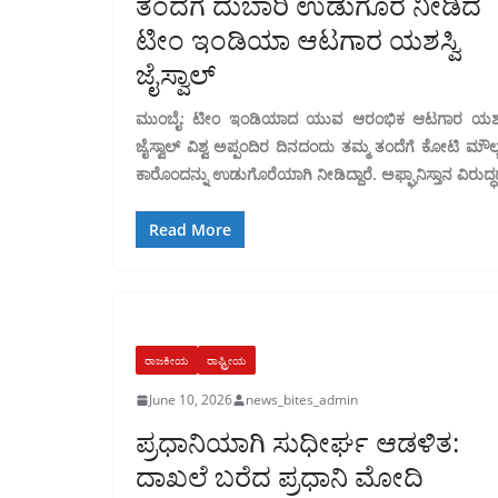
ತಂದೆಗೆ ದುಬಾರಿ ಉಡುಗೊರೆ ನೀಡಿದ
ಟೀಂ ಇಂಡಿಯಾ ಆಟಗಾರ ಯಶಸ್ವಿ
ಜೈಸ್ವಾಲ್
ಮುಂಬೈ: ಟೀಂ ಇಂಡಿಯಾದ ಯುವ ಆರಂಭಿಕ ಆಟಗಾರ ಯಶಸ್
ಜೈಸ್ವಾಲ್ ವಿಶ್ವ ಅಪ್ಪಂದಿರ ದಿನದಂದು ತಮ್ಮ ತಂದೆಗೆ ಕೋಟಿ ಮೌಲ
ಕಾರೊಂದನ್ನು ಉಡುಗೊರೆಯಾಗಿ ನೀಡಿದ್ದಾರೆ. ಅಫ್ಘಾನಿಸ್ತಾನ ವಿರುದ್
Read More
ರಾಜಕೀಯ
ರಾಷ್ಟ್ರೀಯ
June 10, 2026
news_bites_admin
ಪ್ರಧಾನಿಯಾಗಿ ಸುಧೀರ್ಘ ಆಡಳಿತ:
ದಾಖಲೆ ಬರೆದ ಪ್ರಧಾನಿ ಮೋದಿ