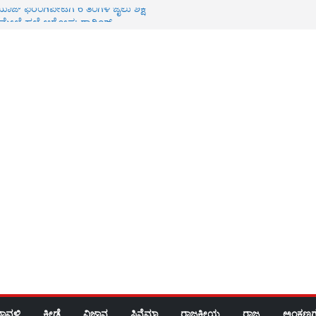
್ ಫರಂಗಿಪೇಟೆಗೆ 6 ತಿಂಗಳ ಜೈಲು ಶಿಕ್ಷೆ
ಮೇಲೆ ಹಲ್ಲೆ ಆರೋಪ; ರ‍್ಯಾಗಿಂಗ್
ದಾಖಲು
ಿದ ಸಿಎಂ ಡಿಕೆಶಿ
ಫೀಕ್ ನಾಪತ್ತೆ
ರಾವಳಿ
ಕ್ರೀಡೆ
ವಿಜ್ಞಾನ
ಸಿನೆಮಾ
ರಾಜಕೀಯ
ರಾಜ್ಯ
ಅಂಕಣಗ