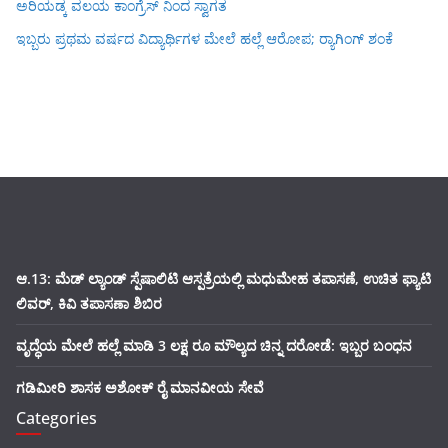
ಅರಿಯಡ್ಕ ವಲಯ ಕಾಂಗ್ರೆಸ್ ನಿಂದ ಸ್ವಾಗತ
ಇಬ್ಬರು ಪ್ರಥಮ ವರ್ಷದ ವಿದ್ಯಾರ್ಥಿಗಳ ಮೇಲೆ ಹಲ್ಲೆ ಆರೋಪ; ರ‍್ಯಾಗಿಂಗ್ ಶಂಕೆ
ಆ.13: ಮೆಡ್ ಲ್ಯಾಂಡ್ ಸ್ಪೆಷಾಲಿಟಿ ಆಸ್ಪತ್ರೆಯಲ್ಲಿ ಮಧುಮೇಹ ತಪಾಸಣೆ, ಉಚಿತ ಫ್ಯಾಟಿ
ಲಿವರ್, ಕಿವಿ ತಪಾಸಣಾ ಶಿಬಿರ
ವೃದ್ಧೆಯ ಮೇಲೆ ಹಲ್ಲೆ ಮಾಡಿ 3 ಲಕ್ಷ ರೂ ಮೌಲ್ಯದ ಚಿನ್ನ ದರೋಡೆ: ಇಬ್ಬರ ಬಂಧನ
ಗಡಿಮೀರಿ ಶಾಸಕ ಅಶೋಕ್ ರೈ ಮಾನವೀಯ ಸೇವೆ
Categories