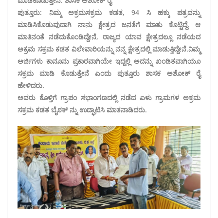
ಮಾಡಿಕೊಡುತ್ತೇನೆ: ಶಾಸಕ ಅಶೋಕ್ ರೈ
ಪುತ್ತೂರು: ನಿಮ್ಮ ಅಕ್ರಮ‌ಸಕ್ರಮ ಕಡತ, 94 ಸಿ ಹಕ್ಕು ಪತ್ರವನ್ನು
ಮಾಡಿಸಿಕೊಡುವುದಾಗಿ ನಾನು ಕ್ಷೇತ್ರದ ಜನತೆಗೆ ಮಾತು ಕೊಟ್ಟಿದ್ದೆ. ಆ
ಮಾತಿನಂತೆ ನಡೆದುಕೊಂಡಿದ್ದೇನೆ, ರಾಜ್ಯದ ಯಾವ ಕ್ಷೇತ್ರದಲ್ಲೂ ನಡೆಯದ
ಅಕ್ರಮ ಸಕ್ರಮ ಕಡತ ವಿಲೇವಾರಿಯನ್ನು ನನ್ನ ಕ್ಷೇತ್ರದಲ್ಲಿ ಮಾಡುತ್ತಿದ್ದೇನೆ.‌ನಿಮ್ಮ
ಅರ್ಜಿಗಳು ಕಾನೂನು ಪ್ರಕಾರವಾಗಿಯೇ ಇದ್ದಲ್ಲಿ ಅದನ್ನು ಖಂಡಿತವಾಗಿಯೂ
ಸಕ್ರಮ ಮಾಡಿ ಕೊಡುತ್ತೇನೆ ಎಂದು ಪುತ್ತೂರು ಶಾಸಕ ಅಶೋಕ್ ರೈ
ಹೇಳಿದರು.
ಅವರು ಕೊಳ್ತಿಗೆ ಗ್ರಾಪಂ ಸಭಾಂಗಣದಲ್ಲಿ ನಡೆದ ಏಳು ಗ್ರಾಮಗಳ ಅಕ್ರಮ
ಸಕ್ರಮ ಕಡತ ಬೈಠಕ್ ನ್ನು ಉದ್ಘಾಟಿಸಿ ಮಾತನಾಡಿದರು.