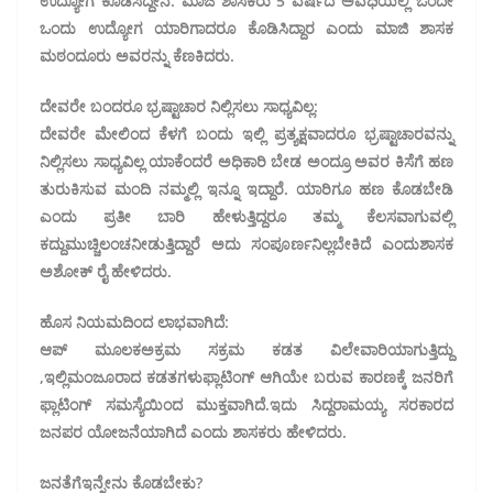
ಉದ್ಯೋಗ ಕೊಡಿಸಿದ್ದೇನೆ. ಮಾಜಿ ಶಾಸಕರು 5 ವರ್ಷದ ಅವಧಿಯಲ್ಲಿ ಒಂದೇ
ಒಂದು ಉದ್ಯೋಗ ಯಾರಿಗಾದರೂ ಕೊಡಿಸಿದ್ದಾರ ಎಂದು‌ ಮಾಜಿ ಶಾಸಕ
ಮಠಂದೂರು ಅವರನ್ನು ಕೆಣಕಿದರು.
ದೇವರೇ ಬಂದರೂ‌ ಭ್ರಷ್ಟಾಚಾರ ನಿಲ್ಲಿಸಲು ಸಾಧ್ಯವಿಲ್ಲ
:
ದೇವರೇ ಮೇಲಿಂದ ಕೆಳಗೆ ಬಂದು ಇಲ್ಲಿ‌ ಪ್ರತ್ಯಕ್ಷವಾದರೂ ಭ್ರಷ್ಟಾಚಾರವನ್ನು‌
ನಿಲ್ಲಿಸಲು ಸಾಧ್ಯವಿಲ್ಲ ಯಾಕೆಂದರೆ ಅಧಿಕಾರಿ ಬೇಡ ಅಂದ್ರೂ ಅವರ ಕಿಸೆಗೆ ಹಣ
ತುರುಕಿಸುವ ಮಂದಿ‌ ನಮ್ಮಲ್ಲಿ ಇನ್ನೂ ಇದ್ದಾರೆ. ಯಾರಿಗೂ ಹಣ ಕೊಡಬೇಡಿ
ಎಂದು ಪ್ರತೀ ಬಾರಿ ಹೇಳುತ್ತಿದ್ದರೂ ತಮ್ಮ ಕೆಲಸವಾಗುವಲ್ಲಿ
ಕದ್ದು‌ಮುಚ್ಚಿ‌ಲಂಚ‌ನೀಡುತ್ತಿದ್ದಾರೆ ಅದು‌ ಸಂಪೂರ್ಣ‌ನಿಲ್ಲಬೇಕಿದೆ ಎಂದು‌ಶಾಸಕ
ಅಶೋಕ್ ರೈ ಹೇಳಿದರು.
ಹೊಸ‌ ನಿಯಮದಿಂದ ಲಾಭವಾಗಿದೆ:
ಆಪ್ ಮೂಲಕ‌ಅಕ್ರಮ ಸಕ್ರಮ ಕಡತ ವಿಲೇವಾರಿಯಾಗುತ್ತಿದ್ದು
,ಇಲ್ಲಿ‌ಮಂಜೂರಾದ ಕಡತಗಳು‌ಫ್ಲಾಟಿಂಗ್ ಆಗಿಯೇ ಬರುವ ಕಾರಣಕ್ಕೆ ಜನರಿಗೆ
ಫ್ಲಾಟಿಂಗ್ ಸಮಸ್ಯೆಯಿಂದ ಮುಕ್ತವಾಗಿದೆ.‌ಇದು ಸಿದ್ದರಾಮಯ್ಯ ಸರಕಾರದ
ಜನಪರ ಯೋಜನೆಯಾಗಿದೆ ಎಂದು ಶಾಸಕರು ಹೇಳಿದರು.
ಜನತೆಗೆ‌ಇನ್ನೇನು ಕೊಡಬೇಕು?