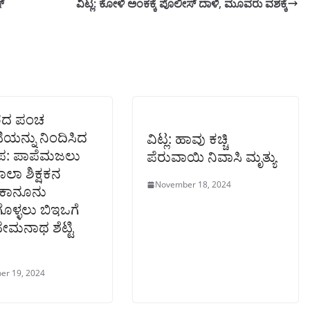
್
ವಿಟ್ಲ: ಕೋಳಿ ಅಂಕಕ್ಕೆ ಪೊಲೀಸ್ ದಾಳಿ, ಮೂವರು ವಶಕ್ಕೆ
ರದ ಪಂಚ
ಟಿಯನ್ನು ನಿಂದಿಸಿದ
ವಿಟ್ಲ: ಹಾವು ಕಚ್ಚಿ
: ಪಾಪೆಮಜಲು
ಪೆರುವಾಯಿ ನಿವಾಸಿ ಮೃತ್ಯು
ಾಲಾ ಶಿಕ್ಷಕನ
November 18, 2024
ದ ಕಾನೂನು
ಗೊಳ್ಳಲು ಬಿಇಒಗೆ
ೇಮನಾಥ ಶೆಟ್ಟಿ
er 19, 2024