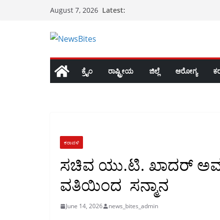
Skip
Latest:
August 7, 2026
to
content
ಕ್ರೈಂ
ರಾಷ್ಟ್ರೀಯ
ಜಿಲ್ಲೆ
ಆರೋಗ್ಯ
ಕ
ಕರಾವಳಿ
ಸಚಿವ ಯು.ಟಿ. ಖಾದರ್ ಅವರಿಗ
ವತಿಯಿಂದ ಸನ್ಮಾನ
June 14, 2026
news_bites_admin