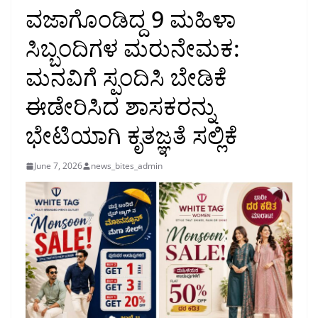
ವಜಾಗೊಂಡಿದ್ದ 9 ಮಹಿಳಾ
ಸಿಬ್ಬಂದಿಗಳ ಮರುನೇಮಕ:
ಮನವಿಗೆ ಸ್ಪಂದಿಸಿ ಬೇಡಿಕೆ
ಈಡೇರಿಸಿದ ಶಾಸಕರನ್ನು
ಭೇಟಿಯಾಗಿ ಕೃತಜ್ಞತೆ ಸಲ್ಲಿಕೆ
June 7, 2026
news_bites_admin