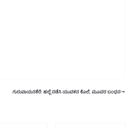
ಗುರುವಾಯನಕೆರೆ: ಹಲ್ಲೆ ನಡೆಸಿ ಯುವಕನ ಕೊಲೆ, ಮೂವರ ಬಂಧನ