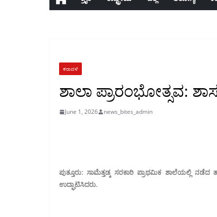
ಕರಾವಳಿ
ಶಾಲಾ ಪ್ರಾರಂಭೋತ್ಸವ: ಶಾ
June 1, 2026
news_bites_admin
ಪುತ್ತೂರು: ಸಾಮೆತ್ತಡ್ಕ ಸರಕಾರಿ ಪ್ರಾಥಮಿಕ ಶಾಲೆಯಲ್ಲಿ ನ
ಉದ್ಘಾಟಿಸಿದರು.