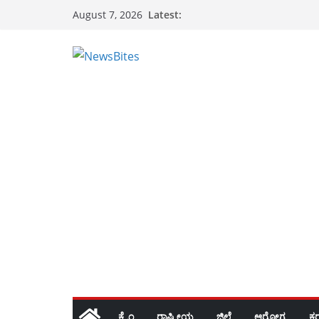
Skip
Latest:
August 7, 2026
to
content
ಕ್ರೈಂ
ರಾಷ್ಟ್ರೀಯ
ಜಿಲ್ಲೆ
ಆರೋಗ್ಯ
ಕ