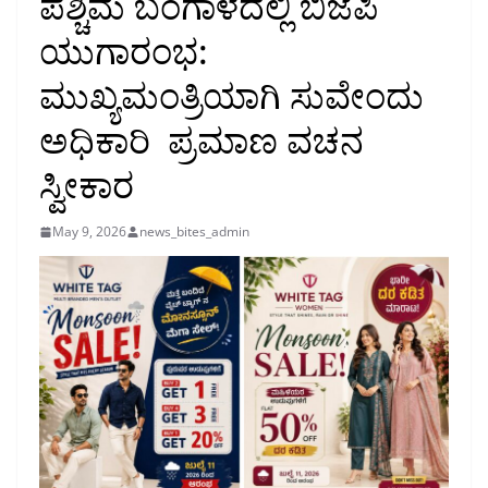
ಪಶ್ಚಿಮ ಬಂಗಾಳದಲ್ಲಿ ಬಿಜೆಪಿ
ಯುಗಾರಂಭ:
ಮುಖ್ಯಮಂತ್ರಿಯಾಗಿ ಸುವೇಂದು
ಅಧಿಕಾರಿ ಪ್ರಮಾಣ ವಚನ
ಸ್ವೀಕಾರ
May 9, 2026
news_bites_admin