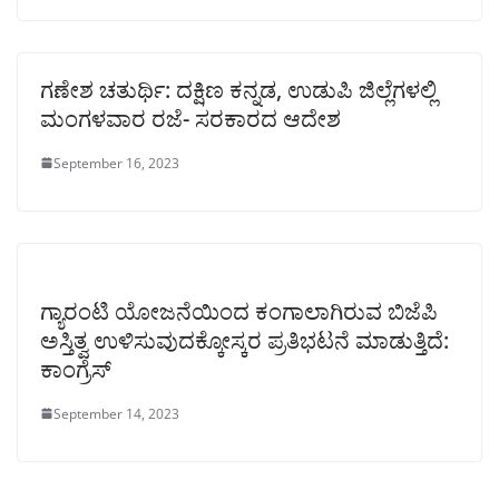
ಗಣೇಶ ಚತುರ್ಥಿ: ದಕ್ಷಿಣ ಕನ್ನಡ, ಉಡುಪಿ ಜಿಲ್ಲೆಗಳಲ್ಲಿ
ಮಂಗಳವಾರ ರಜೆ- ಸರಕಾರದ ಆದೇಶ
September 16, 2023
ಗ್ಯಾರಂಟಿ ಯೋಜನೆಯಿಂದ ಕಂಗಾಲಾಗಿರುವ ಬಿಜೆಪಿ
ಅಸ್ತಿತ್ವ ಉಳಿಸುವುದಕ್ಕೋಸ್ಕರ ಪ್ರತಿಭಟನೆ ಮಾಡುತ್ತಿದೆ:
ಕಾಂಗ್ರೆಸ್
September 14, 2023