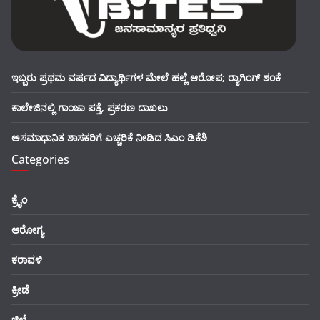
ಇಬ್ಬರು ಪ್ರಥಮ ವರ್ಷದ ವಿದ್ಯಾರ್ಥಿಗಳ ಮೇಲೆ ಹಲ್ಲೆ ಆರೋಪ; ರ‍್ಯಾಗಿಂಗ್ ಶಂಕೆ
ಕಾಲೇಜಿನಲ್ಲಿ ಗಾಂಜಾ ಪತ್ತೆ, ಪ್ರಕರಣ ದಾಖಲು
ಅಸಮಾಧಾನಿತ ಶಾಸಕರಿಗೆ ಎಚ್ಚರಿಕೆ ನೀಡಿದ ಸಿಎಂ ಡಿಕೆಶಿ
Categories
ಕ್ರೈಂ
ಆರೋಗ್ಯ
ಕರಾವಳಿ
ಕ್ರೀಡೆ
ಜಿಲ್ಲೆ