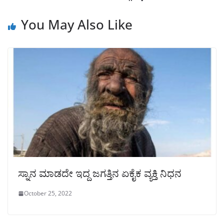
You May Also Like
ಸ್ನಾನ ಮಾಡದೇ ಇದ್ದ ಜಗತ್ತಿನ ಏಕೈಕ ವ್ಯಕ್ತಿ ನಿಧನ
October 25, 2022