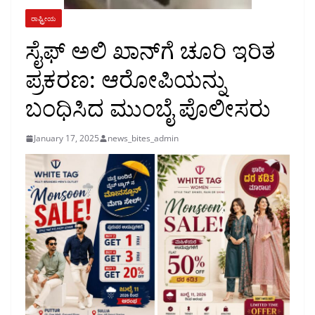
ರಾಷ್ಟ್ರೀಯ
ಸೈಫ್ ಅಲಿ ಖಾನ್‌ಗೆ ಚೂರಿ ಇರಿತ
ಪ್ರಕರಣ: ಆರೋಪಿಯನ್ನು
ಬಂಧಿಸಿದ ಮುಂಬೈ ಪೊಲೀಸರು
January 17, 2025
news_bites_admin