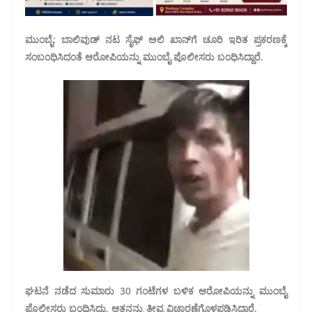
ಮುಂಬೈ: ಬಾಲಿವುಡ್ ನಟ ಸೈಫ್ ಅಲಿ ಖಾನ್‌ಗೆ ಚೂರಿ ಇರಿತ ಪ್ರಕರಣಕ್ಕೆ
ಸಂಬಂಧಿಸಿದಂತೆ ಆರೋಪಿಯನ್ನು ಮುಂಬೈ ಪೊಲೀಸರು ಬಂಧಿಸಿದ್ದಾರೆ.
ಘಟನೆ ನಡೆದ ಸುಮಾರು 30 ಗಂಟೆಗಳ ಬಳಿಕ ಆರೋಪಿಯನ್ನು ಮುಂಬೈ
ಪೊಲೀಸರು ಬಂಧಿಸಿದ್ದು, ಆತನನ್ನು ತೀವ್ರ ವಿಚಾರಣೆಗೊಳಪಡಿಸಿದ್ದಾರೆ.