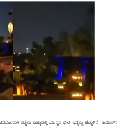
ಯಿಂದಾಗಿ ಪಶ್ಚಿಮ ಏಷ್ಯಾದಲ್ಲಿ ಯುದ್ಧದ ಭೀತಿ ಇನ್ನಷ್ಟು ಹೆಚ್ಚಾಗಿದೆ. ರಿಯಾದ್‌ನ