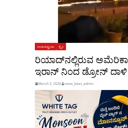
ಅಂತಾರಾಷ್ಟ್ರೀಯ
ಕ್ರೈಂ
ರಿಯಾದ್‌ನಲ್ಲಿರುವ ಅಮೆರಿಕ
ಇರಾನ್ ನಿಂದ ಡ್ರೋನ್ ದಾಳಿ
March 3, 2026
news_bites_admin