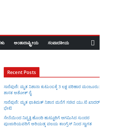
ಳು
ಅಂತಾರಾಷ್ಟ್ರೀಯ
ಸಂಪಾದಕೀಯ
Recent Posts
ಸಾರೆಪುಣಿ: ಮೃತ ನಿಶಾನಾ ಕುಟುಂಬಕ್ಕೆ 3 ಲಕ್ಷ ಪರಿಹಾರ ಮಂಜೂರು:
ಶಾಸಕ ಅಶೋಕ್ ರೈ
ಸಾರೆಪುಣಿ: ಮೃತ ಫಾತಿಮತ್ ನಿಶಾನ ಮನೆಗೆ ಸಚಿವ ಯು.ಟಿ ಖಾದರ್
ಭೇಟಿ
ಸೇನೆಯಿಂದ ನಿವೃತ್ತಿ ಹೊಂದಿ ಹುಟ್ಟೂರಿಗೆ ಆಗಮಿಸಿದ ಸುಂದರ
ಪೂಜಾರಿಯವರಿಗೆ ಅರಿಯಡ್ಕ ವಲಯ ಕಾಂಗ್ರೆಸ್ ನಿಂದ ಸ್ವಾಗತ