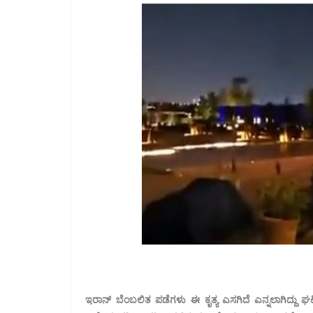
ಇರಾನ್ ಬೆಂಬಲಿತ ಪಡೆಗಳು ಈ ಕೃತ್ಯ ಎಸಗಿದೆ ಎನ್ನಲಾಗಿದ್ದು ಘಟನೆ