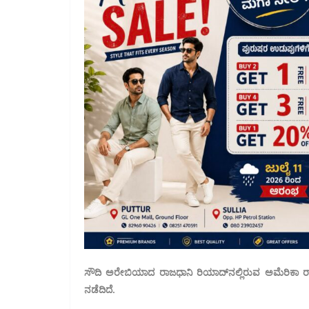
ಸೌದಿ ಅರೇಬಿಯಾದ ರಾಜಧಾನಿ ರಿಯಾದ್‌ನಲ್ಲಿರುವ ಅಮೆರಿಕಾ 
ನಡೆದಿದೆ.