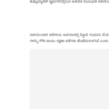
ಡಿಪ್ಲೊಮ್ಯಾಟಿಕ್ ಕ್ವಾರ್ಟರ್‌ನಲ್ಲಿರುವ ಅಮೆರಿಕ ರಾಯಭಾರಿ ಕಚೇ
ದಾಳಿಯಿಂದಾಗಿ ಕಚೇರಿಯ ಆವರಣದಲ್ಲಿ ಸ್ಫೋಟ ಸಂಭವಿಸಿ ಬೆಂಕಿ 
ಗಳನ್ನು ಸೌದಿ ವಾಯು ರಕ್ಷಣಾ ಪಡೆಗಳು ಹೊಡೆದುರುಳಿಸಿವೆ ಎಂದು ತ