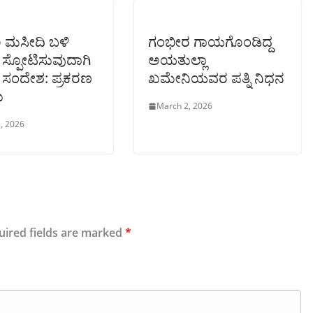
ಲ ಮಸೀದಿ ಬಳಿ
ಗಂಭೀರ ಗಾಯಗೊಂಡಿದ್ದ
ಸ್ಪೋಟಿಸುವುದಾಗಿ
ಅಯತುಲ್ಲಾ
ೆ ಸಂದೇಶ: ಪ್ರಕರಣ
ಖಮೇನಿಯವರ ಪತ್ನಿ ನಿಧನ
ು
March 2, 2026
, 2026
uired fields are marked
*