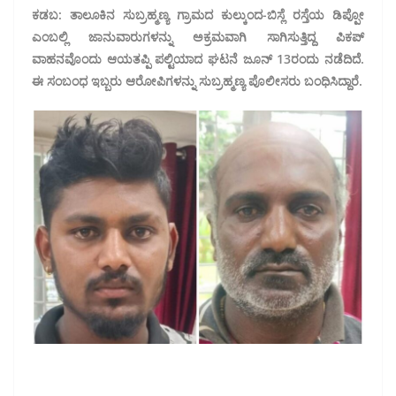
ಕಡಬ: ತಾಲೂಕಿನ ಸುಬ್ರಹ್ಮಣ್ಯ ಗ್ರಾಮದ ಕುಲ್ಕುಂದ-ಬಿಸ್ಲೆ ರಸ್ತೆಯ ಡಿಪ್ಪೋ
ಎಂಬಲ್ಲಿ ಜಾನುವಾರುಗಳನ್ನು ಅಕ್ರಮವಾಗಿ ಸಾಗಿಸುತ್ತಿದ್ದ ಪಿಕಪ್
ವಾಹನವೊಂದು ಆಯತಪ್ಪಿ ಪಲ್ಟಿಯಾದ ಘಟನೆ ಜೂನ್ 13ರಂದು ನಡೆದಿದೆ.
ಈ ಸಂಬಂಧ ಇಬ್ಬರು ಆರೋಪಿಗಳನ್ನು ಸುಬ್ರಹ್ಮಣ್ಯ ಪೊಲೀಸರು ಬಂಧಿಸಿದ್ದಾರೆ.