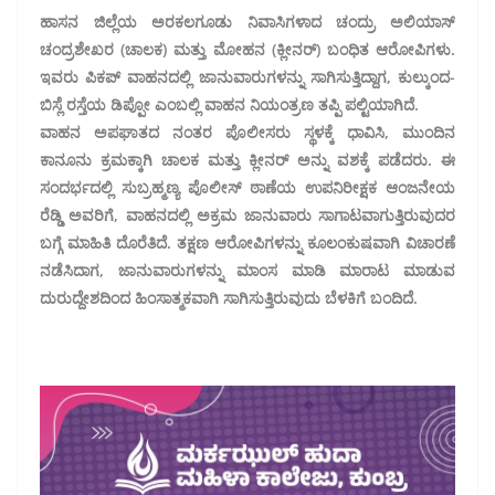
ಹಾಸನ ಜಿಲ್ಲೆಯ ಅರಕಲಗೂಡು ನಿವಾಸಿಗಳಾದ ಚಂದ್ರು ಅಲಿಯಾಸ್
ಚಂದ್ರಶೇಖರ (ಚಾಲಕ) ಮತ್ತು ಮೋಹನ (ಕ್ಲೀನರ್) ಬಂಧಿತ ಆರೋಪಿಗಳು.
ಇವರು ಪಿಕಪ್ ವಾಹನದಲ್ಲಿ ಜಾನುವಾರುಗಳನ್ನು ಸಾಗಿಸುತ್ತಿದ್ದಾಗ, ಕುಲ್ಕುಂದ-
ಬಿಸ್ಲೆ ರಸ್ತೆಯ ಡಿಪ್ಪೋ ಎಂಬಲ್ಲಿ ವಾಹನ ನಿಯಂತ್ರಣ ತಪ್ಪಿ ಪಲ್ಟಿಯಾಗಿದೆ.
ವಾಹನ ಅಪಘಾತದ ನಂತರ ಪೊಲೀಸರು ಸ್ಥಳಕ್ಕೆ ಧಾವಿಸಿ, ಮುಂದಿನ
ಕಾನೂನು ಕ್ರಮಕ್ಕಾಗಿ ಚಾಲಕ ಮತ್ತು ಕ್ಲೀನರ್ ಅನ್ನು ವಶಕ್ಕೆ ಪಡೆದರು. ಈ
ಸಂದರ್ಭದಲ್ಲಿ ಸುಬ್ರಹ್ಮಣ್ಯ ಪೊಲೀಸ್ ಠಾಣೆಯ ಉಪನಿರೀಕ್ಷಕ ಆಂಜನೇಯ
ರೆಡ್ಡಿ ಅವರಿಗೆ, ವಾಹನದಲ್ಲಿ ಅಕ್ರಮ ಜಾನುವಾರು ಸಾಗಾಟವಾಗುತ್ತಿರುವುದರ
ಬಗ್ಗೆ ಮಾಹಿತಿ ದೊರೆತಿದೆ. ತಕ್ಷಣ ಆರೋಪಿಗಳನ್ನು ಕೂಲಂಕುಷವಾಗಿ ವಿಚಾರಣೆ
ನಡೆಸಿದಾಗ, ಜಾನುವಾರುಗಳನ್ನು ಮಾಂಸ ಮಾಡಿ ಮಾರಾಟ ಮಾಡುವ
ದುರುದ್ದೇಶದಿಂದ ಹಿಂಸಾತ್ಮಕವಾಗಿ ಸಾಗಿಸುತ್ತಿರುವುದು ಬೆಳಕಿಗೆ ಬಂದಿದೆ.