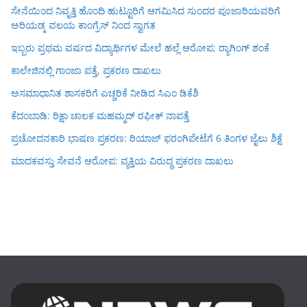
ಸೇನೆಯಿಂದ ನಿವೃತ್ತಿ ಹೊಂದಿ ಹುಟ್ಟೂರಿಗೆ ಆಗಮಿಸಿದ ಸುಂದರ ಪೂಜಾರಿಯವರಿಗೆ
ಅರಿಯಡ್ಕ ವಲಯ ಕಾಂಗ್ರೆಸ್ ನಿಂದ ಸ್ವಾಗತ
ಇಬ್ಬರು ಪ್ರಥಮ ವರ್ಷದ ವಿದ್ಯಾರ್ಥಿಗಳ ಮೇಲೆ ಹಲ್ಲೆ ಆರೋಪ; ರ‍್ಯಾಗಿಂಗ್ ಶಂಕೆ
ಕಾಲೇಜಿನಲ್ಲಿ ಗಾಂಜಾ ಪತ್ತೆ, ಪ್ರಕರಣ ದಾಖಲು
ಅಸಮಾಧಾನಿತ ಶಾಸಕರಿಗೆ ಎಚ್ಚರಿಕೆ ನೀಡಿದ ಸಿಎಂ ಡಿಕೆಶಿ
ಕೆದಂಬಾಡಿ: ರಿಕ್ಷಾ ಚಾಲಕ ಮಹಮ್ಮದ್ ರಫೀಕ್ ನಾಪತ್ತೆ
ಪ್ರಚೋದನಕಾರಿ ಭಾಷಣ ಪ್ರಕರಣ: ರಿಯಾಜ್ ಫರಂಗಿಪೇಟೆಗೆ 6 ತಿಂಗಳ ಜೈಲು ಶಿಕ್ಷೆ
ಮಾದಕವಸ್ತು ಸೇವನೆ ಆರೋಪ: ವ್ಯಕ್ತಿಯ ವಿರುದ್ಧ ಪ್ರಕರಣ ದಾಖಲು