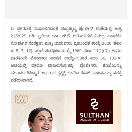
ಈ ಪ್ರಕರಣಕ್ಕೆ ಸಂಬಂಧಿಸಿದಂತೆ ಸುಬ್ರಹ್ಮಣ್ಯ ಪೊಲೀಸ್ ಠಾಣೆಯಲ್ಲಿ ಅ.ಕ್ರ
21/2025 ರಡಿ ಪ್ರಕರಣ ದಾಖಲಾಗಿದೆ. ಆರೋಪಿಗಳ ವಿರುದ್ಧ ಕರ್ನಾಟಕ
ಗೋವುಗಳ ಸಂರಕ್ಷಣಾ ಮತ್ತು ಜಾನುವಾರು ಪ್ರತಿಬಂಧಕ ಕಾಯ್ದೆ-2020 (ಕಲಂ
4, 5, 7, 12), ಪ್ರಾಣಿ ಸಂರಕ್ಷಣಾ ಕಾಯ್ದೆ-1960 (ಕಲಂ 11(1)(D)) ಹಾಗೂ
ಭಾರತೀಯ ಮೋಟಾರು ವಾಹನ ಕಾಯ್ದೆ-1988ರ ಕಲಂ 66, 192(A)
ಅಡಿಯಲ್ಲಿ ಪ್ರಕರಣ ದಾಖಲಿಸಲಾಗಿದ್ದು, ಪೊಲೀಸರು ತನಿಖೆಯನ್ನು
ಮುಂದುವರಿಸಿದ್ದಾರೆ. ಅಪರಾಧ ಕೃತ್ಯಕ್ಕೆ ಬಳಸಿದ ಪಿಕಪ್ ವಾಹನವನ್ನು ವಶಕ್ಕೆ
ಪಡೆಯಲಾಗಿದೆ.