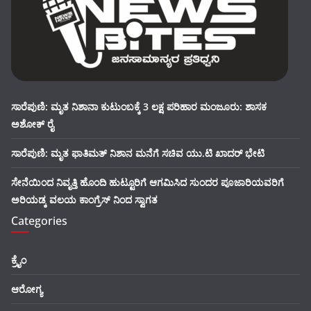
ಸಾರೆಪುಣಿ: ಮೃತ ನಿಶಾನಾ ಕುಟುಂಬಕ್ಕೆ 3 ಲಕ್ಷ ಪರಿಹಾರ ಮಂಜೂರು: ಶಾಸಕ
ಅಶೋಕ್ ರೈ
ಸಾರೆಪುಣಿ: ಮೃತ ಫಾತಿಮತ್ ನಿಶಾನ ಮನೆಗೆ ಸಚಿವ ಯು.ಟಿ ಖಾದರ್ ಭೇಟಿ
ಸೇನೆಯಿಂದ ನಿವೃತ್ತಿ ಹೊಂದಿ ಹುಟ್ಟೂರಿಗೆ ಆಗಮಿಸಿದ ಸುಂದರ ಪೂಜಾರಿಯವರಿಗೆ
ಅರಿಯಡ್ಕ ವಲಯ ಕಾಂಗ್ರೆಸ್ ನಿಂದ ಸ್ವಾಗತ
Categories
ಕ್ರೈಂ
ಆರೋಗ್ಯ