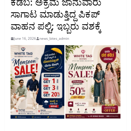
ಕಡಬ: ಅಕ್ರಮ ಜಾನುವಾರು
ಸಾಗಾಟ ಮಾಡುತ್ತಿದ್ದ ಪಿಕಪ್
ವಾಹನ ಪಲ್ಟಿ; ಇಬ್ಬರು ವಶಕ್ಕೆ
June 16, 2026
news_bites_admin