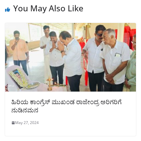
You May Also Like
ಹಿರಿಯ ಕಾಂಗ್ರೆಸ್ ಮುಖಂಡ ರಾಜೇಂದ್ರ ಅರಿಗರಿಗೆ
ನುಡಿನಮನ
May 27, 2024