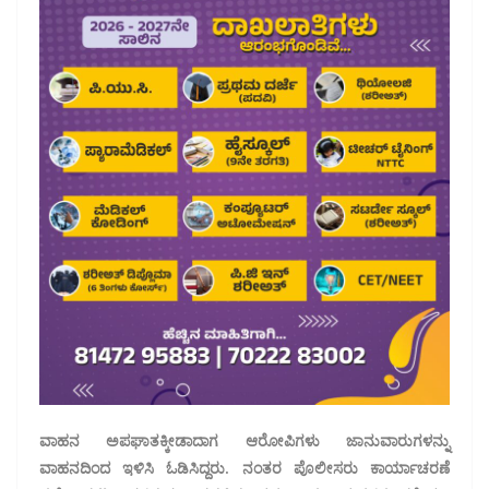
ವಾಹನ ಅಪಘಾತಕ್ಕೀಡಾದಾಗ ಆರೋಪಿಗಳು ಜಾನುವಾರುಗಳನ್ನು
ವಾಹನದಿಂದ ಇಳಿಸಿ ಓಡಿಸಿದ್ದರು. ನಂತರ ಪೊಲೀಸರು ಕಾರ್ಯಾಚರಣೆ