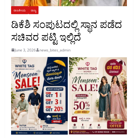
ರಾಜಕೀಯ
ರಾಜ್ಯ
ಡಿಕೆಶಿ ಸಂಪುಟದಲ್ಲಿ ಸ್ಥಾನ ಪಡೆದ
ಸಚಿವರ ಪಟ್ಟಿ ಇಲ್ಲಿದೆ
June 3, 2026
news_bites_admin