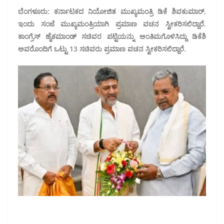
ಬೆಂಗಳೂರು: ಕರ್ನಾಟಕದ ನಿಯೋಜಿತ ಮುಖ್ಯಮಂತ್ರಿ ಡಿಕೆ ಶಿವಕುಮಾರ್,
ಇಂದು ಸಂಜೆ ಮುಖ್ಯಮಂತ್ರಿಯಾಗಿ ಪ್ರಮಾಣ ವಚನ ಸ್ವೀಕರಿಸಲಿದ್ದಾರೆ.
ಕಾಂಗ್ರೆಸ್ ಹೈಕಮಾಂಡ್ ಸಚಿವರ ಪಟ್ಟಿಯನ್ನು ಅಂತಿಮಗೊಳಿಸಿದ್ದು ಡಿಕೆಶಿ
ಅವರೊಂದಿಗೆ ಒಟ್ಟು 13 ಸಚಿವರು ಪ್ರಮಾಣ ವಚನ ಸ್ವೀಕರಿಸಲಿದ್ದಾರೆ.