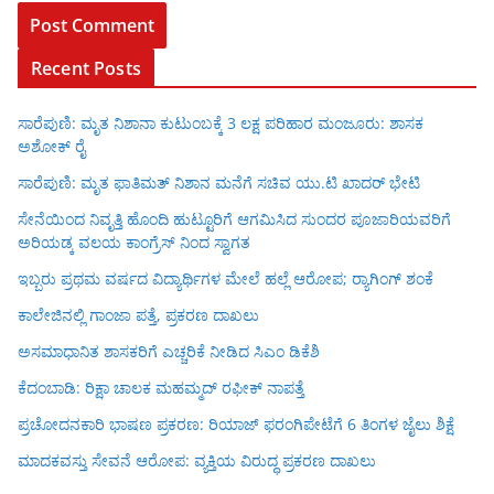
Recent Posts
ಸಾರೆಪುಣಿ: ಮೃತ ನಿಶಾನಾ ಕುಟುಂಬಕ್ಕೆ 3 ಲಕ್ಷ ಪರಿಹಾರ ಮಂಜೂರು: ಶಾಸಕ
ಅಶೋಕ್ ರೈ
ಸಾರೆಪುಣಿ: ಮೃತ ಫಾತಿಮತ್ ನಿಶಾನ ಮನೆಗೆ ಸಚಿವ ಯು.ಟಿ ಖಾದರ್ ಭೇಟಿ
ಸೇನೆಯಿಂದ ನಿವೃತ್ತಿ ಹೊಂದಿ ಹುಟ್ಟೂರಿಗೆ ಆಗಮಿಸಿದ ಸುಂದರ ಪೂಜಾರಿಯವರಿಗೆ
ಅರಿಯಡ್ಕ ವಲಯ ಕಾಂಗ್ರೆಸ್ ನಿಂದ ಸ್ವಾಗತ
ಇಬ್ಬರು ಪ್ರಥಮ ವರ್ಷದ ವಿದ್ಯಾರ್ಥಿಗಳ ಮೇಲೆ ಹಲ್ಲೆ ಆರೋಪ; ರ‍್ಯಾಗಿಂಗ್ ಶಂಕೆ
ಕಾಲೇಜಿನಲ್ಲಿ ಗಾಂಜಾ ಪತ್ತೆ, ಪ್ರಕರಣ ದಾಖಲು
ಅಸಮಾಧಾನಿತ ಶಾಸಕರಿಗೆ ಎಚ್ಚರಿಕೆ ನೀಡಿದ ಸಿಎಂ ಡಿಕೆಶಿ
ಕೆದಂಬಾಡಿ: ರಿಕ್ಷಾ ಚಾಲಕ ಮಹಮ್ಮದ್ ರಫೀಕ್ ನಾಪತ್ತೆ
ಪ್ರಚೋದನಕಾರಿ ಭಾಷಣ ಪ್ರಕರಣ: ರಿಯಾಜ್ ಫರಂಗಿಪೇಟೆಗೆ 6 ತಿಂಗಳ ಜೈಲು ಶಿಕ್ಷೆ
ಮಾದಕವಸ್ತು ಸೇವನೆ ಆರೋಪ: ವ್ಯಕ್ತಿಯ ವಿರುದ್ಧ ಪ್ರಕರಣ ದಾಖಲು