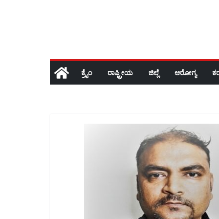
ಕ್ರೈಂ
ರಾಷ್ಟ್ರೀಯ
ಜಿಲ್ಲೆ
ಆರೋಗ್ಯ
ಕ