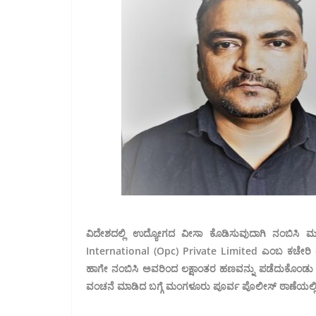
ವಿದೇಶದಲ್ಲಿ ಉದ್ಯೋಗದ ವೀಸಾ ಕೊಡಿಸುವುದಾಗಿ ನಂಬಿಸಿ
International (Opc) Private Limited ಎಂಬ ಕಚೇರಿ ತೆರೆ
ಹಾಗೇ ನಂಬಿಸಿ ಅವರಿಂದ ಲಕ್ಷಾಂತರ ಹಣವನ್ನು ಪಡೆದುಕೊಂಡು
ವಂಚನೆ ಮಾಡಿದ ಬಗ್ಗೆ ಮಂಗಳೂರು ಪೂರ್ವ ಪೊಲೀಸ್ ಠಾಣೆಯಲ್ಲಿ ಪ