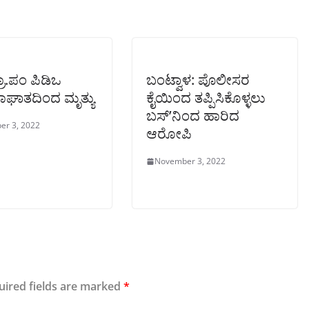
ಗ್ರಾ.ಪಂ ಪಿಡಿಒ
ಬಂಟ್ವಾಳ: ಪೊಲೀಸರ
ಘಾತದಿಂದ ಮೃತ್ಯು
ಕೈಯಿಂದ ತಪ್ಪಿಸಿಕೊಳ್ಳಲು
ಬಸ್’ನಿಂದ ಹಾರಿದ
er 3, 2022
ಆರೋಪಿ
November 3, 2022
uired fields are marked
*