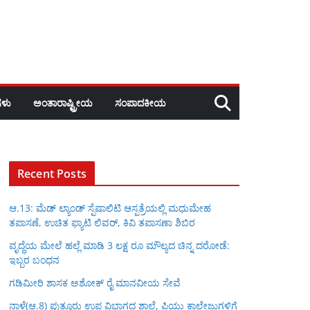
ಳು
ಅಂತಾರಾಷ್ಟ್ರೀಯ
ಸಂಪಾದಕೀಯ
Recent Posts
ಆ.13: ಮೆಡ್ ಲ್ಯಾಂಡ್ ಸ್ಪೆಷಾಲಿಟಿ ಆಸ್ಪತ್ರೆಯಲ್ಲಿ ಮಧುಮೇಹ
ತಪಾಸಣೆ, ಉಚಿತ ಫ್ಯಾಟಿ ಲಿವರ್, ಕಿವಿ ತಪಾಸಣಾ ಶಿಬಿರ
ವೃದ್ಧೆಯ ಮೇಲೆ ಹಲ್ಲೆ ಮಾಡಿ 3 ಲಕ್ಷ ರೂ ಮೌಲ್ಯದ ಚಿನ್ನ ದರೋಡೆ:
ಇಬ್ಬರ ಬಂಧನ
ಗಡಿಮೀರಿ ಶಾಸಕ ಅಶೋಕ್ ರೈ ಮಾನವೀಯ ಸೇವೆ
ನಾಳೆ(ಆ.8) ಪುತ್ತೂರು ಉಪ ವಿಭಾಗದ ಶಾಲೆ, ಪಿಯು ಕಾಲೇಜುಗಳಿಗೆ