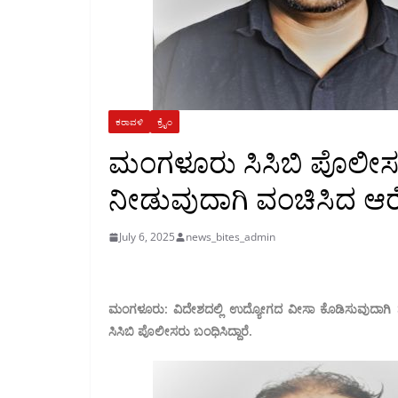
ಕರಾವಳಿ
ಕ್ರೈಂ
ಮಂಗಳೂರು ಸಿಸಿಬಿ ಪೊಲೀಸ
ನೀಡುವುದಾಗಿ ವಂಚಿಸಿದ ಆರೋ
July 6, 2025
news_bites_admin
ಮಂಗಳೂರು: ವಿದೇಶದಲ್ಲಿ ಉದ್ಯೋಗದ ವೀಸಾ ಕೊಡಿಸುವುದಾಗಿ
ಸಿಸಿಬಿ ಪೊಲೀಸರು ಬಂಧಿಸಿದ್ದಾರೆ.