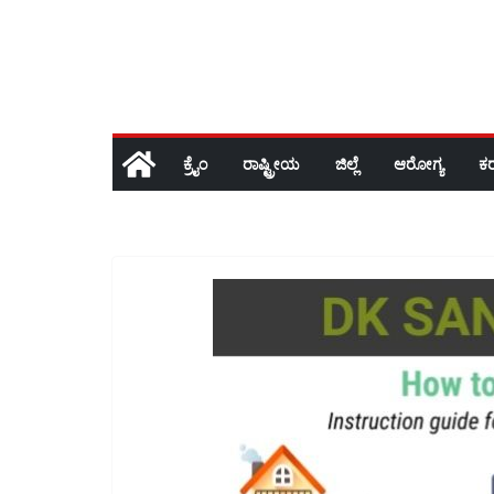
ಕ್ರೈಂ
ರಾಷ್ಟ್ರೀಯ
ಜಿಲ್ಲೆ
ಆರೋಗ್ಯ
ಕ