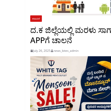
ಕರಾವಳಿ
ದ.ಕ ಜಿಲ್ಲೆಯಲ್ಲಿ ಮರಳು ಸಾಗಾ
APPಗೆ ಚಾಲನೆ
July 26, 2025
news_bites_admin