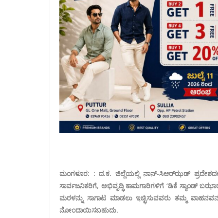
ಮಂಗಳೂರ: : ದ.ಕ. ಜಿಲ್ಲೆಯಲ್ಲಿ ನಾನ್-ಸಿಆರ್‌ಝಡ್ ಪ್ರದೇಶದಲ
ಸಾರ್ವಜನಿಕರಿಗೆ, ಅಭಿವೃದ್ಧಿ ಕಾಮಗಾರಿಗಳಿಗೆ ‘ಡಿಕೆ ಸ್ಯಾಂಡ್ ಬ
ಮರಳನ್ನು ಸಾಗಾಟ ಮಾಡಲು ಇಚ್ಛಿಸುವವರು ತಮ್ಮ ವಾಹನವನ್ನು ಜ
ನೋಂದಾಯಿಸಬಹುದು.