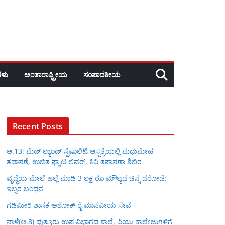
ಳು
ಅಂತಾರಾಷ್ಟ್ರೀಯ
ಸಂಪಾದಕೀಯ
Recent Posts
ಆ.13: ಮೆಡ್ ಲ್ಯಾಂಡ್ ಸ್ಪೆಷಾಲಿಟಿ ಆಸ್ಪತ್ರೆಯಲ್ಲಿ ಮಧುಮೇಹ
ತಪಾಸಣೆ, ಉಚಿತ ಫ್ಯಾಟಿ ಲಿವರ್, ಕಿವಿ ತಪಾಸಣಾ ಶಿಬಿರ
ವೃದ್ಧೆಯ ಮೇಲೆ ಹಲ್ಲೆ ಮಾಡಿ 3 ಲಕ್ಷ ರೂ ಮೌಲ್ಯದ ಚಿನ್ನ ದರೋಡೆ:
ಇಬ್ಬರ ಬಂಧನ
ಗಡಿಮೀರಿ ಶಾಸಕ ಅಶೋಕ್ ರೈ ಮಾನವೀಯ ಸೇವೆ
ನಾಳೆ(ಆ.8) ಪುತ್ತೂರು ಉಪ ವಿಭಾಗದ ಶಾಲೆ, ಪಿಯು ಕಾಲೇಜುಗಳಿಗೆ