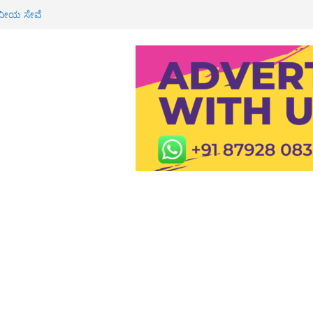
ವೀಯ ಸೇವೆ
 ಶಾಲೆ, ಪಿಯು ಕಾಲೇಜುಗಳಿಗೆ ರಜೆ
್ಮಿಕ ಮೃತ್ಯು: ಕುಟುಂಬಕ್ಕೆ 3 ಲಕ್ಷ ರೂ
 ರೈ
ಸ್ಪತ್ರೆಯಲ್ಲಿ ಮಧುಮೇಹ ತಪಾಸಣೆ, ಉಚಿತ
 ರೂ ಮೌಲ್ಯದ ಚಿನ್ನ ದರೋಡೆ: ಇಬ್ಬರ ಬಂಧನ