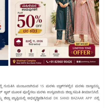
್ಲಿ ಗುರುತಿಸಿ ಮಂಜೂರಾಗಿರುವ 15 ಮರಳು ಬ್ಲಾಕ್‌ಗಳಲ್ಲಿನ ಮರಳು ದಾಸ್ತಾನನ್ನು
ಝಾರ್’ ಆ್ಯಪ್ ಮೂಲಕ ಪೂರೈಸಲು ಮರಳು ಉಸ್ತುವಾರಿಯ ಜಿಲ್ಲಾ ಸಮಿತಿ ತೀರ್ಮಾನಿಸಿದೆ.
ಿಲ್ಲಾ ವ್ಯಾಪ್ತಿಯಲ್ಲಿ ಅಭಿವೃದ್ಧಿಪಡಿಸಿರುವ DK SAND BAZAAR APP ನಲ್ಲಿ