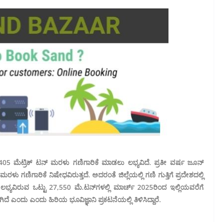
,405 ಮೆಟ್ರಿಕ್ ಟನ್ ಮರಳು ಗಣಿಗಾರಿಕೆ ಮಾಡಲು ಲಭ್ಯವಿದೆ. ಪ್ರತೀ ವರ್ಷ ಜೂನ್
ಳು ಗಣಿಗಾರಿಕೆ ನಿಷೇಧವಿರುತ್ತದೆ. ಅದರಂತೆ ಜಿಲ್ಲೆಯಲ್ಲಿ ಗಣಿ ಗುತ್ತಿಗೆ ಪ್ರದೇಶದಲ್ಲಿ
 ಲಭ್ಯವಿರುವ ಒಟ್ಟು 27,550 ಮೆ.ಟನ್‌ಗಳಲ್ಲಿ ಮಾರ್ಚ್ 2025ರಿಂದ ಇಲ್ಲಿಯವರೆಗೆ
ೆ ಎಂದು ಎಂದು ಹಿರಿಯ ಭೂವಿಜ್ಞಾನಿ ಪ್ರಕಟನೆಯಲ್ಲಿ ತಿಳಿಸಿದ್ದಾರೆ.