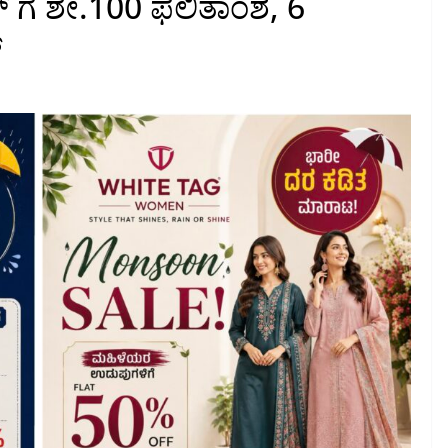
ಜ್ ಗೆ ಶೇ.100 ಫಲಿತಾಂಶ, 6
್