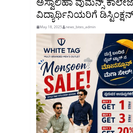
ಅಸ್ವಾಲಿಹಾ ವುಮೆನ್ಸ್ ಕಾಲೇ
ವಿದ್ಯಾರ್ಥಿನಿಯರಿಗೆ ಡಿಸ್ಟಿಂಕ್ಷನ
May 18, 2025
news_bites_admin