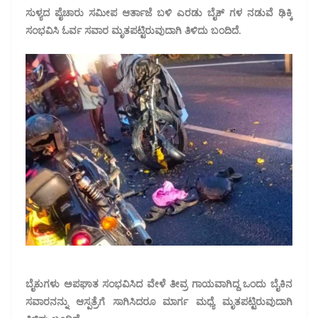
ಸುಳ್ಯದ ಪೈಚಾರು ಸಮೀಪ ಆರ್ತಾಜೆ ಬಳಿ ಎರಡು ಬೈಕ್ ಗಳ ನಡುವೆ ಢಿಕ್ಕಿ
ಸಂಭವಿಸಿ ಓರ್ವ ಸವಾರ ಮೃತಪಟ್ಟಿರುವುದಾಗಿ ತಿಳಿದು ಬಂದಿದೆ.
ಬೈಕುಗಳು ಅಪಘಾತ ಸಂಭವಿಸಿದ ವೇಳೆ ತೀವ್ರ ಗಾಯವಾಗಿದ್ದ ಒಂದು ಬೈಕಿನ
ಸವಾರನನ್ನು ಆಸ್ಪತ್ರೆಗೆ ಸಾಗಿಸಿದರೂ ಮಾರ್ಗ ಮಧ್ಯೆ ಮೃತಪಟ್ಟಿರುವುದಾಗಿ