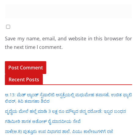
Save my name, email, and website in this browser for
the next time I comment.
Recent Posts
ಆ.13: ಮೆಡ್ ಲ್ಯಾಂಡ್ ಸ್ಪೆಷಾಲಿಟಿ ಆಸ್ಪತ್ರೆಯಲ್ಲಿ ಮಧುಮೇಹ ತಪಾಸಣೆ, ಉಚಿತ ಫ್ಯಾಟಿ
ಲಿವರ್, ಕಿವಿ ತಪಾಸಣಾ ಶಿಬಿರ
ವೃದ್ಧೆಯ ಮೇಲೆ ಹಲ್ಲೆ ಮಾಡಿ 3 ಲಕ್ಷ ರೂ ಮೌಲ್ಯದ ಚಿನ್ನ ದರೋಡೆ: ಇಬ್ಬರ ಬಂಧನ
ಗಡಿಮೀರಿ ಶಾಸಕ ಅಶೋಕ್ ರೈ ಮಾನವೀಯ ಸೇವೆ
ನಾಳೆ(ಆ.8) ಪುತ್ತೂರು ಉಪ ವಿಭಾಗದ ಶಾಲೆ, ಪಿಯು ಕಾಲೇಜುಗಳಿಗೆ ರಜೆ