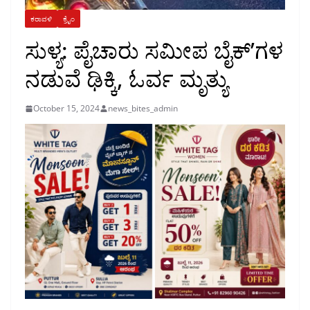
ಕರಾವಳಿ
ಕ್ರೈಂ
ಸುಳ್ಯ: ಪೈಚಾರು ಸಮೀಪ ಬೈಕ್’ಗಳ
ನಡುವೆ ಢಿಕ್ಕಿ, ಓರ್ವ ಮೃತ್ಯು
October 15, 2024
news_bites_admin