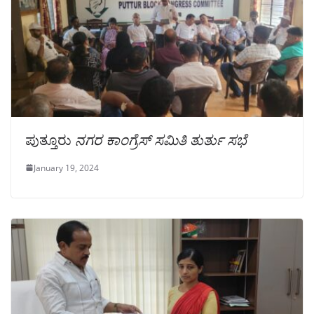
ಪುತ್ತೂರು
ನಗರ ಕಾಂಗ್ರೆಸ್ ಸಮಿತಿ ತುರ್ತು ಸಭೆ
January 19, 2024