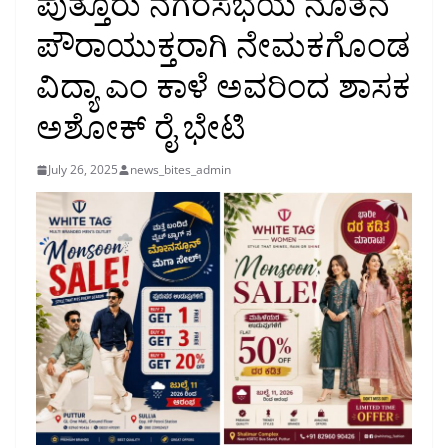
ಪುತ್ತೂರು ನಗರಸಭೆಯ ನೂತನ
ಪೌರಾಯುಕ್ತರಾಗಿ ನೇಮಕಗೊಂಡ
ವಿದ್ಯಾ ಎಂ ಕಾಳೆ ಅವರಿಂದ ಶಾಸಕ
ಅಶೋಕ್ ರೈ ಭೇಟಿ
July 26, 2025
news_bites_admin