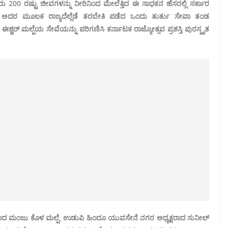
ರು 200 ರಷ್ಟು ಜೀವಗಳನ್ನು ನೀರಿನಿಂದ ಮೇಲೆತ್ತಿದ ಈ ಸಾಧಕನ ಹೆಸರಲ್ಲಿ ಸರ್ಕಾರ
ಿಸಿ ಅದರ ಮೂಲಕ ರಾಜ್ಯದೆಲ್ಲೆಡೆ ತರಬೇತಿ ಪಡೆದ ಒಂದು ತುರ್ತು ಸೇವಾ ತಂಡ
ವರ್ ಮಲ್ಪೆಯ ಸೇವೆಯನ್ನು ಪರಿಗಣಿಸಿ ಕರ್ನಾಟಕ ರಾಜ್ಯೋತ್ಸವ ಪ್ರಶಸ್ತಿ ಪುರಸ್ಕೃತ
ಾದ ಮಂಜು ಕೊಳ ಮಲ್ಪೆ, ಉಡುಪಿ ಹಿಂದೂ ಯುವಸೇನೆ ನಗರ ಅಧ್ಯಕ್ಷರಾದ ಸುನೀಲ್