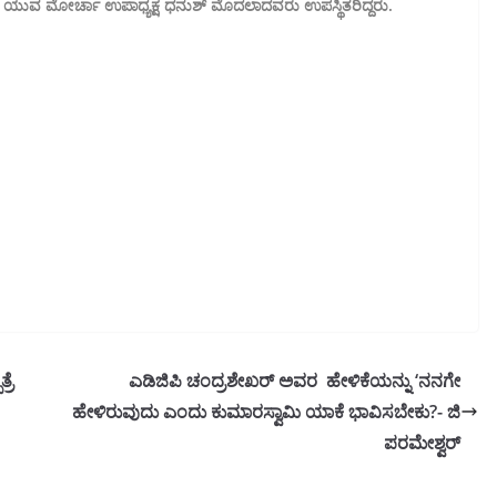
ಾರು, ಯುವ ಮೋರ್ಚಾ ಉಪಾಧ್ಯಕ್ಷ ಧನುಶ್ ಮೊದಲಾದವರು ಉಪಸ್ಥಿತರಿದ್ದರು.
ರೆ
ಎಡಿಜಿಪಿ ಚಂದ್ರಶೇಖರ್ ಅವರ ಹೇಳಿಕೆಯನ್ನು ‘ನನಗೇ
ಹೇಳಿರುವುದು ಎಂದು ಕುಮಾರಸ್ವಾಮಿ ಯಾಕೆ ಭಾವಿಸಬೇಕು?- ಜಿ
ಪರಮೇಶ್ವರ್