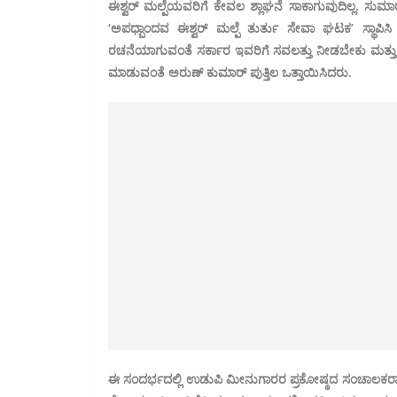
ಈಶ್ವರ್ ಮಲ್ಪೆಯವರಿಗೆ ಕೇವಲ ಶ್ಲಾಘನೆ ಸಾಕಾಗುವುದಿಲ್ಲ. ಸುಮಾ
‘ಅಪಧ್ಬಾಂದವ ಈಶ್ವರ್ ಮಲ್ಪೆ ತುರ್ತು ಸೇವಾ ಘಟಕ’ ಸ್ಥಾಪ
ರಚನೆಯಾಗುವಂತೆ ಸರ್ಕಾರ ಇವರಿಗೆ ಸವಲತ್ತು ನೀಡಬೇಕು ಮತ್ತು ಈಶ್
ಮಾಡುವಂತೆ ಅರುಣ್ ಕುಮಾರ್ ಪುತ್ತಿಲ ಒತ್ತಾಯಿಸಿದರು.
ಈ ಸಂದರ್ಭದಲ್ಲಿ ಉಡುಪಿ ಮೀನುಗಾರರ ಪ್ರಕೋಷ್ಠದ ಸಂಚಾಲಕರ