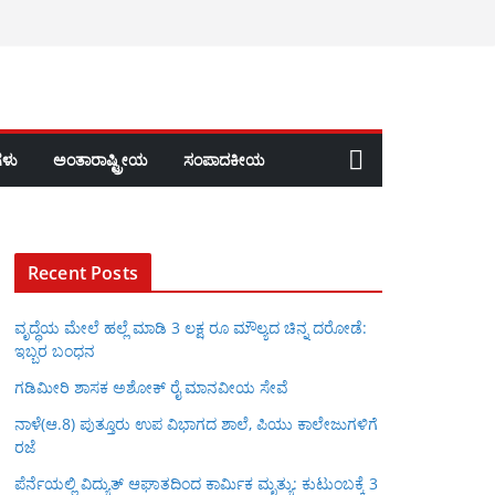
ಳು
ಅಂತಾರಾಷ್ಟ್ರೀಯ
ಸಂಪಾದಕೀಯ
Recent Posts
ವೃದ್ಧೆಯ ಮೇಲೆ ಹಲ್ಲೆ ಮಾಡಿ 3 ಲಕ್ಷ ರೂ ಮೌಲ್ಯದ ಚಿನ್ನ ದರೋಡೆ:
ಇಬ್ಬರ ಬಂಧನ
ಗಡಿಮೀರಿ ಶಾಸಕ ಅಶೋಕ್ ರೈ ಮಾನವೀಯ ಸೇವೆ
ನಾಳೆ(ಆ.8) ಪುತ್ತೂರು ಉಪ ವಿಭಾಗದ ಶಾಲೆ, ಪಿಯು ಕಾಲೇಜುಗಳಿಗೆ
ರಜೆ
ಪೆರ್ನೆಯಲ್ಲಿ ವಿದ್ಯುತ್ ಆಘಾತದಿಂದ ಕಾರ್ಮಿಕ ಮೃತ್ಯು: ಕುಟುಂಬಕ್ಕೆ 3