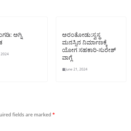
ಗಡಿ: ಅಗ್ನಿ
ಅರಂತೋಡು:ಸ್ವಸ್ಥ
ಡ
ಮನಸ್ಸಿನ ನಿರ್ಮಾಣಕ್ಕೆ
ಯೋಗ ಸಹಕಾರಿ-ಸುರೇಶ್
, 2024
ವಾಗ್ಲೆ
June 21, 2024
uired fields are marked
*