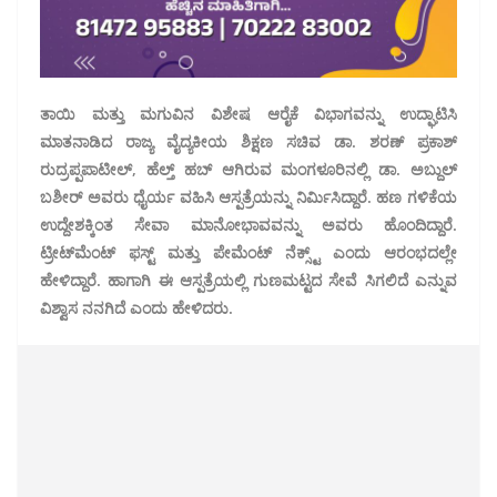
ತಾಯಿ ಮತ್ತು ಮಗುವಿನ ವಿಶೇಷ ಆರೈಕೆ ವಿಭಾಗವನ್ನು ಉದ್ಘಾಟಿಸಿ
ಮಾತನಾಡಿದ ರಾಜ್ಯ ವೈದ್ಯಕೀಯ ಶಿಕ್ಷಣ ಸಚಿವ ಡಾ. ಶರಣ್ ಪ್ರಕಾಶ್
ರುದ್ರಪ್ಪಪಾಟೀಲ್, ಹೆಲ್ತ್ ಹಬ್ ಆಗಿರುವ ಮಂಗಳೂರಿನಲ್ಲಿ ಡಾ. ಅಬ್ದುಲ್
ಬಶೀರ್ ಅವರು ಧೈರ್ಯ ವಹಿಸಿ ಆಸ್ಪತ್ರೆಯನ್ನು ನಿರ್ಮಿಸಿದ್ದಾರೆ. ಹಣ ಗಳಿಕೆಯ
ಉದ್ದೇಶಕ್ಕಿಂತ ಸೇವಾ ಮಾನೋಭಾವವನ್ನು ಅವರು ಹೊಂದಿದ್ದಾರೆ.
ಟ್ರೀಟ್‌ಮೆಂಟ್ ಫಸ್ಟ್ ಮತ್ತು ಪೇಮೆಂಟ್ ನೆಕ್ಸ್ಟ್ ಎಂದು ಆರಂಭದಲ್ಲೇ
ಹೇಳಿದ್ದಾರೆ. ಹಾಗಾಗಿ ಈ ಆಸ್ಪತ್ರೆಯಲ್ಲಿ ಗುಣಮಟ್ಟದ ಸೇವೆ ಸಿಗಲಿದೆ ಎನ್ನುವ
ವಿಶ್ವಾಸ ನನಗಿದೆ ಎಂದು ಹೇಳಿದರು.