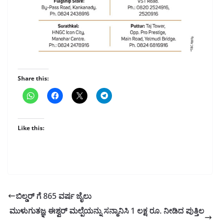
Share this:
Like this:
ಬಿಲ್ಡರ್ ಗೆ 865 ವರ್ಷ ಜೈಲು
ಮುಳುಗುತಜ್ಞ ಈಶ್ವರ್ ಮಲ್ಪೆಯನ್ನು ಸನ್ಮಾನಿಸಿ 1 ಲಕ್ಷ ರೂ. ನೀಡಿದ ಪುತ್ತಿಲ