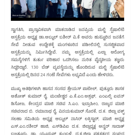
ಸ್ವಾಗತಿಸಿ, ಪ್ರಾಸ್ತಾವಿಕವಾಗಿ ಮಾತನಾಡಿದ ಜನಪ್ರಿಯ ಮಲ್ಟಿ ಸ್ಪೆಷಾಲಿಟಿ
ಆಸ್ಪತ್ರೆಯ ಅಧ್ಯಕ್ಷ ಡಾ.ಅಬ್ದುಲ್ ಬಶೀರ್ ವಿ.ಕೆ ಅವರು ಹುಟ್ಟೂರಿನ ಜನತೆಗೆ
ಸೇವೆ ನೀಡುವ ಉದ್ದೇಶಕ್ಕೆ ಮಂಗಳೂರಿನ ಪಡೀಲಿನಲ್ಲಿ ಸುಸಜ್ಜಿತವಾದ
ಆಸ್ಪತ್ರೆಯನ್ನು ನಿರ್ಮಿಸಿದ್ದೇವೆ. ನಮ್ಮ ಆಸ್ಪತ್ರೆಯಲ್ಲಿ ಎಲ್ಲಾ ಆರೋಗ್ಯ
ಸಮಸ್ಯೆಗಳಿಗೆ ತುರ್ತು ಪರಿಹಾರ ಒದಗಿಸಲು ನುರಿತ ವೈದ್ಯಕೀಯ ತಜ್ಞರು
ಸಿದ್ದರಿದ್ದಾರೆ. 130 ಬೆಡ್ ವ್ಯವಸ್ಥೆಯನ್ನು ಹೊಂದಿರುವ ಮಲ್ಟಿ ಸ್ಪೆಷಾಲಿಟಿ
ಆಸ್ಪತ್ರೆಯಲ್ಲಿ ದಿನದ 24 ಗಂಟೆ ಸೇವೆಗಳು ಲಭ್ಯವಿದೆ ಎಂದು ಹೇಳಿದರು.
ಮುಖ್ಯ ಅತಿಥಿಗಳಾಗಿ ಹಾಸನ ಸಂಸದ ಶ್ರೇಯಸ್ ಪಾಟೀಲ್, ಪುತ್ತೂರು ಶಾಸಕ
ಅಶೋಕ್ ಕುಮಾರ್ ರೈ, ಮಂಜೇಶ್ವರ ಎ.ಕೆ.ಎಂ.ಅಶ್ರಫ್, ಎಂಎಲ್ಸಿ ಐವನ್
ಡಿಸೋಜ, ಕೇಂದ್ರದ ಮಾಜಿ ಸಚಿವ ಸಿ.ಎಂ. ಇಬ್ರಾಹೀಂ, ರಾಜ್ಯದ ಮಾಜಿ
ಸಚಿವರಾದ ಬಿ. ರಮಾನಾಥ ರೈ, ವಿನಯಕುಮಾರ್ ಸೊರಕೆ, ದ.ಕ. ಜಿಲ್ಲಾ ವಕ್ಫ್
ಸಲಹಾ ಸಮಿತಿಯ ಅಧ್ಯಕ್ಷ ಅಬ್ದುಲ್ ನಾಸಿರ್ ಲಕ್ಕಿಸ್ಟಾರ್, ಮಾಜಿ ಅಧ್ಯಕ್ಷ
ಎಸ್.ಎಂ.ರಶೀದ್ ಹಾಜಿ, ಎಸ್‌ಡಿಪಿಐ ದ.ಕ. ಜಿಲ್ಲಾಧ್ಯಕ್ಷ ಅನ್ವರ್ ಸಾದಾತ್
ಬಜತ್ತೂರು, ಡಾ. ಯೂಸುಫ್ ಕುಂಬಳೆ, ದ.ಕ.ಜಿಲ್ಲಾ ಪತ್ರಕರ್ತರ ಸಂಘದ