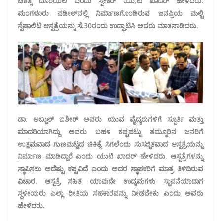
ಚಿಕಿತ್ಸೆ ದೊರೆಯಲಿ ಎಂದು ಸ್ಪೀಕರ್ ಯು.ಟಿ ಖಾದರ್ ಹೇಳಿದರು.
ಮಂಗಳೂರು ಪಡೀಲ್‌ನಲ್ಲಿ ನಿರ್ಮಾಣಗೊಂಡಿರುವ ಜನಪ್ರಿಯ ಮಲ್ಟಿ
ಸ್ಪೆಷಾಲಿಟಿ ಆಸ್ಪತ್ರೆಯನ್ನು ಸೆ.30ರಂದು ಉದ್ಘಾಟಿಸಿ ಅವರು ಮಾತನಾಡಿದರು.
ಡಾ. ಅಬ್ದುಲ್ ಬಶೀರ್ ಅವರು ಯುವ ವೈದ್ಯರುಗಳಿಗೆ ಸ್ಪೂರ್ತಿ ಮತ್ತು
ಮಾದರಿಯಾಗಿದ್ದು ಅವರು ಬಹಳ ಕಷ್ಟಪಟ್ಟು ತಮ್ಮೂರಿನ ಜನರಿಗೆ
ಉತ್ತಮವಾದ ಗುಣಮಟ್ಟದ ಚಿಕಿತ್ಸೆ ಸಿಗಲೆಂದು ಸುಸಜ್ಜಿತವಾದ ಆಸ್ಪತ್ರೆಯನ್ನು
ನಿರ್ಮಾಣ ಮಾಡಿದ್ದಾರೆ ಎಂದು ಯುಟಿ ಖಾದರ್ ಹೇಳಿದರು. ಆಸ್ಪತ್ರೆಗಳನ್ನು
ಸ್ಥಾಪಿಸಲು ಅದೆಷ್ಟು ಕಷ್ಟವಿದೆ ಎಂದು ಅದರ ಸ್ಥಾಪಕರಿಗೆ ಮಾತ್ರ ತಿಳಿದಿರುವ
ವಿಚಾರ. ಆಸ್ಪತ್ರೆ ಸಹಿತ ಯಾವುದೇ ಉದ್ಯಮಗಳು ಸ್ಥಾಪನೆಯಾದಾಗ
ಸ್ಥಳೀಯರು ಎಲ್ಲಾ ರೀತಿಯ ಸಹಕಾರವನ್ನು ನೀಡಬೇಕು ಎಂದು ಅವರು
ಹೇಳಿದರು.