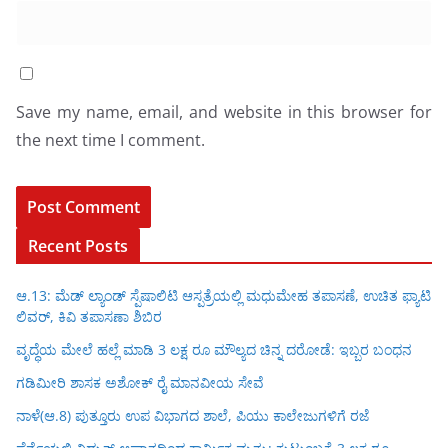
Save my name, email, and website in this browser for
the next time I comment.
Recent Posts
ಆ.13: ಮೆಡ್ ಲ್ಯಾಂಡ್ ಸ್ಪೆಷಾಲಿಟಿ ಆಸ್ಪತ್ರೆಯಲ್ಲಿ ಮಧುಮೇಹ ತಪಾಸಣೆ, ಉಚಿತ ಫ್ಯಾಟಿ
ಲಿವರ್, ಕಿವಿ ತಪಾಸಣಾ ಶಿಬಿರ
ವೃದ್ಧೆಯ ಮೇಲೆ ಹಲ್ಲೆ ಮಾಡಿ 3 ಲಕ್ಷ ರೂ ಮೌಲ್ಯದ ಚಿನ್ನ ದರೋಡೆ: ಇಬ್ಬರ ಬಂಧನ
ಗಡಿಮೀರಿ ಶಾಸಕ ಅಶೋಕ್ ರೈ ಮಾನವೀಯ ಸೇವೆ
ನಾಳೆ(ಆ.8) ಪುತ್ತೂರು ಉಪ ವಿಭಾಗದ ಶಾಲೆ, ಪಿಯು ಕಾಲೇಜುಗಳಿಗೆ ರಜೆ