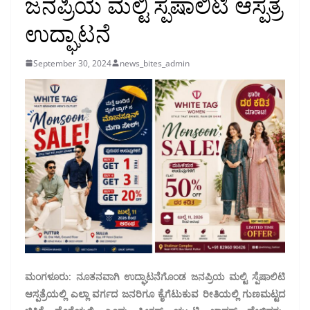
ಜನಪ್ರಿಯ ಮಲ್ಟಿ ಸ್ಪೆಷಾಲಿಟಿ ಆಸ್ಪತ್ರೆ
ಉದ್ಘಾಟನೆ
September 30, 2024
news_bites_admin
ಮಂಗಳೂರು: ನೂತನವಾಗಿ ಉದ್ಘಾಟನೆಗೊಂಡ ಜನಪ್ರಿಯ ಮಲ್ಟಿ ಸ್ಪೆಷಾಲಿಟಿ
ಆಸ್ಪತ್ರೆಯಲ್ಲಿ ಎಲ್ಲಾ ವರ್ಗದ ಜನರಿಗೂ ಕೈಗೆಟುಕುವ ರೀತಿಯಲ್ಲಿ ಗುಣಮಟ್ಟದ