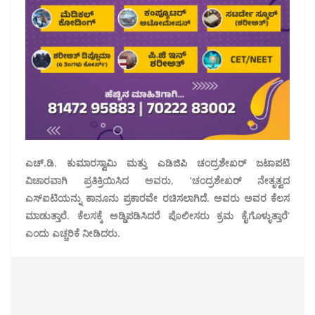
ಎಚ್.ಡಿ. ಕುಮಾರಸ್ವಾಮಿ ಮತ್ತು ಎಡಿಜಿಪಿ ಚಂದ್ರಶೇಖರ್ ಜಟಾಪಟಿ
ವಿಚಾರವಾಗಿ ಪ್ರತಿಕ್ರಿಯಿಸಿದ ಅವರು, ‘ಚಂದ್ರಶೇಖರ್ ನೇತೃತ್ವದ
ಎಸ್ಐಟಿಯನ್ನು ಕಾನೂನು ಪ್ರಕಾರವೇ ರಚಿಸಲಾಗಿದೆ. ಅವರು ಅವರ ಕೆಲಸ
ಮಾಡುತ್ತಾರೆ. ಕೆಲಸಕ್ಕೆ ಅಡ್ಡಿಪಡಿಸಿದರೆ ಪೊಲೀಸರು ಕ್ರಮ ಕೈಗೊಳ್ಳುತ್ತಾರೆ’
ಎಂದು ಎಚ್ಚರಿಕೆ ನೀಡಿದರು.