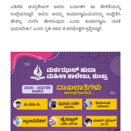
ಎಡಿಜಿಪಿ ಚಂದ್ರಶೇಖರ್ ಅವರು ಬರ್ನಾರ್ಡ್ ಷಾ ಹೇಳಿಕೆಯನ್ನು
ಉಲ್ಲೇಖಿಸಿದ್ದಾರೆ. ಅವರು ಅದನ್ನು ಕುಮಾರಸ್ವಾಮಿಯವರನ್ನು ಉದ್ದೇಶಿಸಿ
ಹೇಳಿಲ್ಲ. ನನಗೇ ಹೇಳಿರುವುದು ಎಂದು ಕುಮಾರಸ್ವಾಮಿ ಯಾಕೆ
ಭಾವಿಸಬೇಕು?’ ಎಂದು ಗೃಹ ಸಚಿವ ಜಿ ಪರಮೇಶ್ವರ್ ಪ್ರಶ್ನಿಸಿದ್ದಾರೆ.