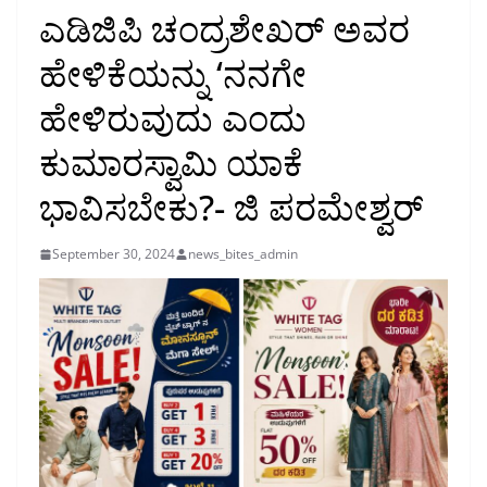
ಎಡಿಜಿಪಿ ಚಂದ್ರಶೇಖರ್ ಅವರ
ಹೇಳಿಕೆಯನ್ನು ‘ನನಗೇ
ಹೇಳಿರುವುದು ಎಂದು
ಕುಮಾರಸ್ವಾಮಿ ಯಾಕೆ
ಭಾವಿಸಬೇಕು?- ಜಿ ಪರಮೇಶ್ವರ್
September 30, 2024
news_bites_admin