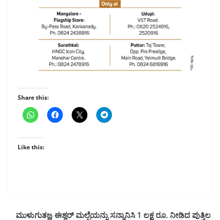
Share this:
Like this:
ಮುಳುಗುತಜ್ಞ ಈಶ್ವರ್ ಮಲ್ಪೆಯನ್ನು ಸನ್ಮಾನಿಸಿ 1 ಲಕ್ಷ ರೂ. ನೀಡಿದ ಪುತ್ತಿಲ