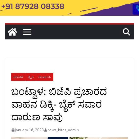
ಕರಾವಳಿ
ಕ್ರೈಂ
ರಾಜಕೀಯ
ಬಂಟ್ವಾಳ: ಬಿಜೆಪಿ ಪ್ರಚಾರದ
ವಾಹನ ಡಿಕ್ಕಿ- ಬೈಕ್ ಸವಾರ
ದಾರುಣ ಸಾವು
January 16, 2023
news_bites_admin