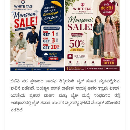
ಬಿಜೆಪಿ ಪರ ಪ್ರಚಾರದ ವಾಹನ ಡಿಕ್ಕಿಯಾಗಿ ಬೈಕ್ ಸವಾರ ಮೃತಪಟ್ಟಿರುವ
ಘಟನೆ ನಡೆದಿದೆ. ಬಂಟ್ವಾಳ ಶಾಸಕ ರಾಜೇಶ್ ನಾಯ್ಕ್ ಅವರ ‘ಗ್ರಾಮ ವಿಕಾಸ’
ಯಾತ್ರೆಯ ಪ್ರಚಾರ ವಾಹನ ಮತ್ತು ಬೈಕ್ ಮಧ್ಯೆ ಸಂಭವಿಸಿದ ರಸ್ತೆ
ಅಪಘಾತದಲ್ಲಿ ಬೈಕ್ ಸವಾರ ಯುವಕ ಮೃತಪಟ್ಟ ಘಟನೆ ಮೆಲ್ಕಾರ್ ಸಮೀಪದ
ನಡೆದಿದೆ.