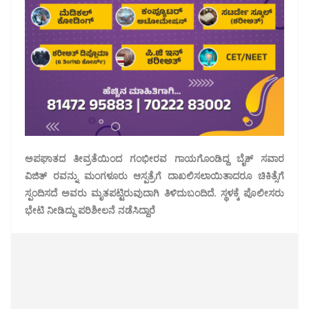
ಅಪಘಾತದ ತೀವ್ರತೆಯಿಂದ ಗಂಭೀರವ ಗಾಯಗೊಂಡಿದ್ದ ಬೈಕ್ ಸವಾರ
ವಿಜಿತ್ ರವನ್ನು ಮಂಗಳೂರು ಆಸ್ಪತ್ರೆಗೆ ದಾಖಲಿಸಲಾಯಿತಾದರೂ ಚಿಕಿತ್ಸೆಗೆ
ಸ್ಪಂದಿಸದೆ ಅವರು ಮೃತಪಟ್ಟಿರುವುದಾಗಿ ತಿಳಿದುಬಂದಿದೆ. ಸ್ಥಳಕ್ಕೆ ಪೊಲೀಸರು
ಭೇಟಿ ನೀಡಿದ್ದು ಪರಿಶೀಲನೆ ನಡೆಸಿದ್ದಾರೆ