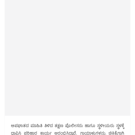
ಅಪಘಾತದ ಮಾಹಿತಿ ತಿಳಿದ ತಕ್ಷಣ ಪೊಲೀಸರು ಹಾಗೂ ಸ್ಥಳೀಯರು ಸ್ಥಳಕ್ಕೆ
ಧಾವಿಸಿ ಪರಿಹಾರ ಕಾರ್ಯ ಆರಂಭಿಸಿದ್ದಾರೆ. ಗಾಯಾಳುಗಳನ್ನು ಚಿಕಿತ್ಸೆಗಾಗಿ