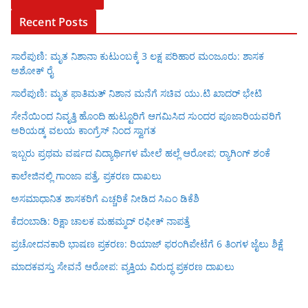
Recent Posts
ಸಾರೆಪುಣಿ: ಮೃತ ನಿಶಾನಾ ಕುಟುಂಬಕ್ಕೆ 3 ಲಕ್ಷ ಪರಿಹಾರ ಮಂಜೂರು: ಶಾಸಕ
ಅಶೋಕ್ ರೈ
ಸಾರೆಪುಣಿ: ಮೃತ ಫಾತಿಮತ್ ನಿಶಾನ ಮನೆಗೆ ಸಚಿವ ಯು.ಟಿ ಖಾದರ್ ಭೇಟಿ
ಸೇನೆಯಿಂದ ನಿವೃತ್ತಿ ಹೊಂದಿ ಹುಟ್ಟೂರಿಗೆ ಆಗಮಿಸಿದ ಸುಂದರ ಪೂಜಾರಿಯವರಿಗೆ
ಅರಿಯಡ್ಕ ವಲಯ ಕಾಂಗ್ರೆಸ್ ನಿಂದ ಸ್ವಾಗತ
ಇಬ್ಬರು ಪ್ರಥಮ ವರ್ಷದ ವಿದ್ಯಾರ್ಥಿಗಳ ಮೇಲೆ ಹಲ್ಲೆ ಆರೋಪ; ರ‍್ಯಾಗಿಂಗ್ ಶಂಕೆ
ಕಾಲೇಜಿನಲ್ಲಿ ಗಾಂಜಾ ಪತ್ತೆ, ಪ್ರಕರಣ ದಾಖಲು
ಅಸಮಾಧಾನಿತ ಶಾಸಕರಿಗೆ ಎಚ್ಚರಿಕೆ ನೀಡಿದ ಸಿಎಂ ಡಿಕೆಶಿ
ಕೆದಂಬಾಡಿ: ರಿಕ್ಷಾ ಚಾಲಕ ಮಹಮ್ಮದ್ ರಫೀಕ್ ನಾಪತ್ತೆ
ಪ್ರಚೋದನಕಾರಿ ಭಾಷಣ ಪ್ರಕರಣ: ರಿಯಾಜ್ ಫರಂಗಿಪೇಟೆಗೆ 6 ತಿಂಗಳ ಜೈಲು ಶಿಕ್ಷೆ
ಮಾದಕವಸ್ತು ಸೇವನೆ ಆರೋಪ: ವ್ಯಕ್ತಿಯ ವಿರುದ್ಧ ಪ್ರಕರಣ ದಾಖಲು