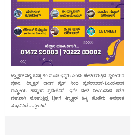
ಟ್ರ್ಯಾಕ್ಟರ್ ನಲ್ಲಿ ಕನಿಷ್ಠ 30 ಮಂದಿ ಇದ್ದರು ಎಂದು ಹೇಳಲಾಗುತ್ತಿದೆ. ಸ್ಥಳೀಯರ
ಪ್ರಕಾರ, ಟ್ರ್ಯಾಕ್ಟರ್ ರಾಂಗ್ ಸೈಡ್ ನಿಂದ ಹೈದರಾಬಾದ್-ವಿಜಯವಾಡ
ರಾಷ್ಟ್ರೀಯ ಹೆದ್ದಾರಿಗೆ ಪ್ರವೇಶಿಸಿದೆ. ಇದೇ ವೇಳೆ ವಿಜಯವಾಡ ಕಡೆಗೆ
ವೇಗವಾಗಿ ಹೋಗುತ್ತಿದ್ದ ಟ್ರಕ್‌ಗೆ ಟ್ರ್ಯಾಕ್ಟರ್ ಡಿಕ್ಕಿ ಹೊಡೆದು ಅಪಘಾತ
ಸಂಭವಿಸಿದೆ ಎನ್ನಲಾಗಿದೆ.