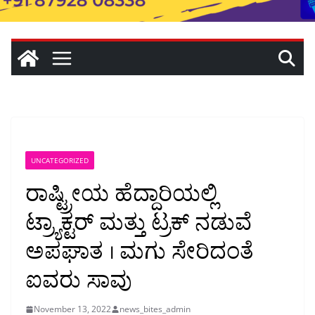
UNCATEGORIZED
ರಾಷ್ಟ್ರೀಯ ಹೆದ್ದಾರಿಯಲ್ಲಿ
ಟ್ರ್ಯಾಕ್ಟರ್ ಮತ್ತು ಟ್ರಕ್ ನಡುವೆ
ಅಪಘಾತ । ಮಗು ಸೇರಿದಂತೆ
ಐವರು ಸಾವು
November 13, 2022
news_bites_admin