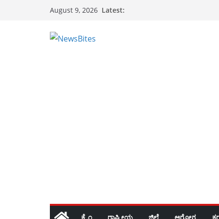
Skip
Latest:
August 9, 2026
to
content
ಕ್ರೈಂ
ರಾಷ್ಟ್ರೀಯ
ಜಿಲ್ಲೆ
ಆರೋಗ್ಯ
ಕ