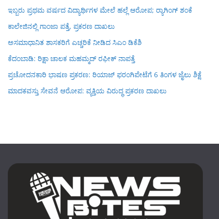
ಇಬ್ಬರು ಪ್ರಥಮ ವರ್ಷದ ವಿದ್ಯಾರ್ಥಿಗಳ ಮೇಲೆ ಹಲ್ಲೆ ಆರೋಪ; ರ‍್ಯಾಗಿಂಗ್ ಶಂಕೆ
ಕಾಲೇಜಿನಲ್ಲಿ ಗಾಂಜಾ ಪತ್ತೆ, ಪ್ರಕರಣ ದಾಖಲು
ಅಸಮಾಧಾನಿತ ಶಾಸಕರಿಗೆ ಎಚ್ಚರಿಕೆ ನೀಡಿದ ಸಿಎಂ ಡಿಕೆಶಿ
ಕೆದಂಬಾಡಿ: ರಿಕ್ಷಾ ಚಾಲಕ ಮಹಮ್ಮದ್ ರಫೀಕ್ ನಾಪತ್ತೆ
ಪ್ರಚೋದನಕಾರಿ ಭಾಷಣ ಪ್ರಕರಣ: ರಿಯಾಜ್ ಫರಂಗಿಪೇಟೆಗೆ 6 ತಿಂಗಳ ಜೈಲು ಶಿಕ್ಷೆ
ಮಾದಕವಸ್ತು ಸೇವನೆ ಆರೋಪ: ವ್ಯಕ್ತಿಯ ವಿರುದ್ಧ ಪ್ರಕರಣ ದಾಖಲು