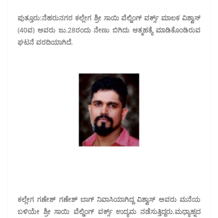
ಪುತ್ತೂರು:ನೆಹರುನಗರ ಕಲ್ಲೇಗ ಶ್ರೀ ಸಾಯಿ ವೆಲ್ಡಿಂಗ್ ವರ್ಕ್ಸ್ ಮಾಲಕ ವಿಶ್ವಾಸ್
(40ವ) ಅವರು ಜು.28ರಂದು ನೇಣು ಬಿಗಿದು ಆತ್ಮಹತ್ಯೆ ಮಾಡಿಕೊಂಡಿರುವ
ಘಟನೆ ವರದಿಯಾಗಿದೆ.
ಕಲ್ಲೇಗ ಗಣೇಶ್ ಗಣೇಶ್ ಬಾಗ್ ನಿವಾಸಿಯಾಗಿದ್ದ ವಿಶ್ವಾಸ್ ಅವರು ಮನೆಯ
ಬಳಿಯೇ ಶ್ರೀ ಸಾಯಿ ವೆಲ್ಡಿಂಗ್ ವರ್ಕ್ಸ್ ಉದ್ಯಮ ನಡೆಸುತ್ತಿದ್ದರು.ಮಧ್ಯಾಹ್ನದ