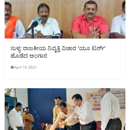
ಸುಳ್ಯ: ರಾಜಕೀಯ ನಿವೃತ್ತಿ ವಿಚಾರ ‘ಯೂ ಟರ್ನ್’
ಹೊಡೆದ ಅಂಗಾರ
April 14, 2023