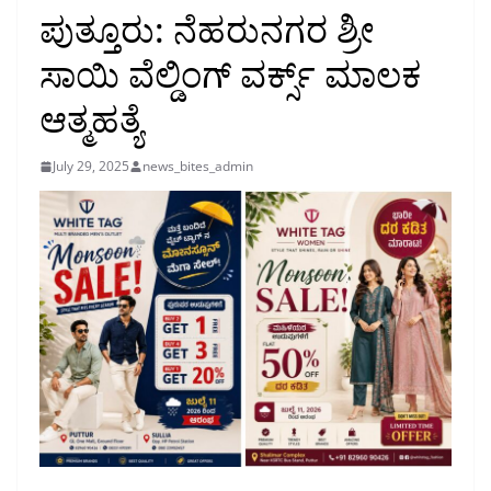
ಪುತ್ತೂರು: ನೆಹರುನಗರ ಶ್ರೀ
ಸಾಯಿ ವೆಲ್ಡಿಂಗ್ ವರ್ಕ್ಸ್ ಮಾಲಕ
ಆತ್ಮಹತ್ಯೆ
July 29, 2025
news_bites_admin