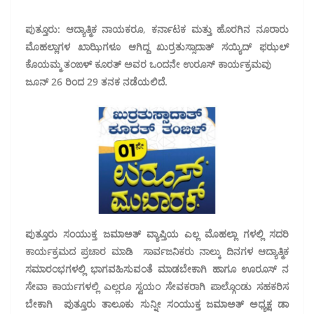
ಪುತ್ತೂರು: ಆದ್ಯಾತ್ಮಿಕ ನಾಯಕರೂ, ಕರ್ನಾಟಕ ಮತ್ತು ಹೊರಗಿನ ನೂರಾರು
ಮೊಹಲ್ಲಾಗಳ ಖಾಝಿಗಳೂ ಆಗಿದ್ದ ಖುರ್ರತುಸ್ಸಾದಾತ್ ಸಯ್ಯಿದ್ ಫಝಲ್
ಕೊಯಮ್ಮ ತಂಙಳ್ ಕೂರತ್ ಅವರ ಒಂದನೇ ಉರೂಸ್ ಕಾರ್ಯಕ್ರಮವು
ಜೂನ್ 26 ರಿಂದ 29 ತನಕ ನಡೆಯಲಿದೆ.
ಪುತ್ತೂರು ಸಂಯುಕ್ತ ಜಮಾಅತ್ ವ್ಯಾಪ್ತಿಯ ಎಲ್ಲ ಮೊಹಲ್ಲಾ ಗಳಲ್ಲಿ ಸದರಿ
ಕಾರ್ಯಕ್ರಮದ ಪ್ರಚಾರ ಮಾಡಿ ಸಾರ್ವಜನಿಕರು ನಾಲ್ಕು ದಿನಗಳ ಆದ್ಯಾತ್ಮಿಕ
ಸಮಾರಂಭಗಳಲ್ಲಿ ಭಾಗವಹಿಸುವಂತೆ ಮಾಡಬೇಕಾಗಿ ಹಾಗೂ ಊರೂಸ್ ನ
ಸೇವಾ ಕಾರ್ಯಗಳಲ್ಲಿ ಎಲ್ಲರೂ ಸ್ವಯಂ ಸೇವಕರಾಗಿ ಪಾಲ್ಗೊಂಡು ಸಹಕರಿಸ
ಬೇಕಾಗಿ ಪುತ್ತೂರು ತಾಲೂಕು ಸುನ್ನೀ ಸಂಯುಕ್ತ ಜಮಾಅತ್ ಅಧ್ಯಕ್ಷ ಡಾ