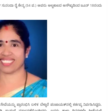
್ಶಿ ಸುನಂದಾ ರೈ ಕೇನ್ಯ (54 ವ.) ಅವರು ಅಲ್ಪಕಾಲದ ಅಸೌಖ್ಯದಿಂದ ಜೂನ್ 18ರಂದು
ಯನ್ನು ಪ್ರಾರಂಭಿಸಿ ಬಳಿಕ ಬೆಳ್ಳಾರೆ ಪಂಚಾಯತ್‌ನಲ್ಲಿ ಕರ್ತವ್ಯ ನಿರ್ವಹಿಸಿದ್ದರು.
ಿ ಗ್ರಾಪಂಗೆ ವರ್ಗಾವಣೆಗೊಂಡಿದ್ದರು. ಇವರು ಶಾಲಾ ದಿನಗಳಲ್ಲೇ ಕ್ರೀಡೆಯಲ್ಲಿ