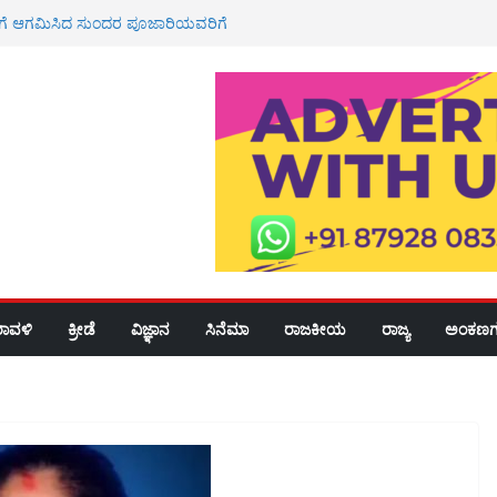
ೂರಿಗೆ ಆಗಮಿಸಿದ ಸುಂದರ ಪೂಜಾರಿಯವರಿಗೆ
ವಾಗತ
 ಮೇಲೆ ಹಲ್ಲೆ ಆರೋಪ; ರ‍್ಯಾಗಿಂಗ್
 ದಾಖಲು
ಕೆ 3 ಲಕ್ಷ ಪರಿಹಾರ ಮಂಜೂರು: ಶಾಸಕ
ಮನೆಗೆ ಸಚಿವ ಯು.ಟಿ ಖಾದರ್ ಭೇಟಿ<br>
ರಾವಳಿ
ಕ್ರೀಡೆ
ವಿಜ್ಞಾನ
ಸಿನೆಮಾ
ರಾಜಕೀಯ
ರಾಜ್ಯ
ಅಂಕಣಗ