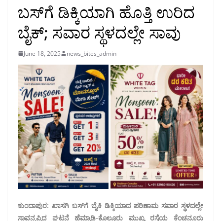
ಬಸ್‌ಗೆ ಡಿಕ್ಕಿಯಾಗಿ ಹೊತ್ತಿ ಉರಿದ
ಬೈಕ್; ಸವಾರ ಸ್ಥಳದಲ್ಲೇ ಸಾವು
June 18, 2025
news_bites_admin
ಕುಂದಾಪುರ: ಖಾಸಗಿ ಬಸ್‌ಗೆ ಬೈಕಿ ಡಿಕ್ಕಿಯಾದ ಪರಿಣಾಮ ಸವಾರ ಸ್ಥಳದಲ್ಲೇ
ಸಾವನ್ನಪ್ಪಿದ ಘಟನೆ ಹೆಮ್ಮಾಡಿ-ಕೊಲ್ಲೂರು ಮುಖ್ಯ ರಸ್ತೆಯ ಕೆಂಚನೂರು