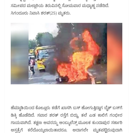
ಸಮೀಪದ ಮಲ್ಲಾರಿಯ ತಿರುವಿನಲ್ಲಿ ಸೋಮವಾರ ಮಧ್ಯಾಹ್ನ ನಡೆದಿದೆ.
ಸಿಗಂದೂರು ನಿವಾಸಿ ಶರತ್(25) ಮೃತರು.
ಹೆಮ್ಮಾಡಿಯಿಂದ ಕೊಲ್ಲೂರು ಕಡೆಗೆ ಖಾಸಗಿ ಬಸ್ ಹೋಗುತ್ತಿದ್ದಾಗ ಬೈಕ್ ಬಸ್‌ಗೆ
ಡಿಕ್ಕಿ ಹೊಡೆದಿದೆ. ಸವಾರ ಶರತ್ ರಸ್ತೆಗೆ ಬಿದ್ದು, ತಲೆ ಎಡ ಕಾಲಿಗೆ ಗಂಭೀರ
ಗಾಯವಾಗಿದೆ. ತಕ್ಷಣ ಅವರನ್ನು ಆಂಬ್ಯುಲೆನ್ಸ್ ಮೂಲಕ ಕುಂದಾಪುರ ಸರ್ಕಾರಿ
ಆಸ್ಪತ್ರೆಗೆ ಕರೆದೊಯ್ಯಲಾಯಿತಾದರೂ, ಅದಾಗಲೇ ಮೃತಪಟ್ಟಿರುವುದಾಗಿ