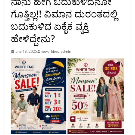
ನಾನು ಹೇಗೆ ಬದುಕುಳಿದೆನೋ
ಗೊತ್ತಿಲ್ಲ!! ವಿಮಾನ ದುರಂತದಲ್ಲಿ
ಬದುಕುಳಿದ ಏಕೈಕ ವ್ಯಕ್ತಿ
ಹೇಳಿದ್ದೇನು?
June 13, 2025
news_bites_admin