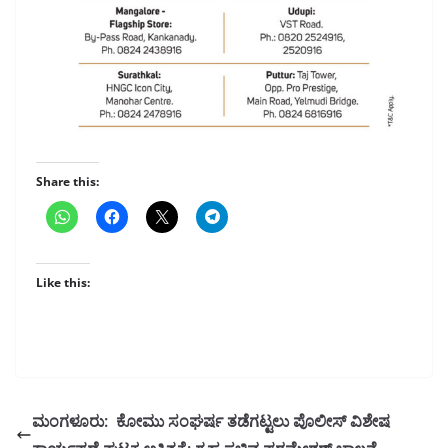
Share this:
Like this:
ಮಂಗಳೂರು: ಕೋಮು ಸಂಘರ್ಷ ತಡೆಗಟ್ಟಲು ಪೊಲೀಸ್ ವಿಶೇಷ