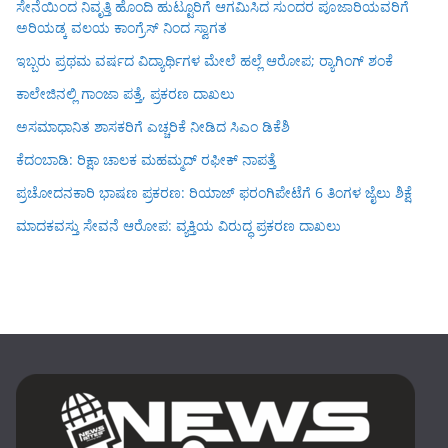
ಸೇನೆಯಿಂದ ನಿವೃತ್ತಿ ಹೊಂದಿ ಹುಟ್ಟೂರಿಗೆ ಆಗಮಿಸಿದ ಸುಂದರ ಪೂಜಾರಿಯವರಿಗೆ
ಅರಿಯಡ್ಕ ವಲಯ ಕಾಂಗ್ರೆಸ್ ನಿಂದ ಸ್ವಾಗತ
ಇಬ್ಬರು ಪ್ರಥಮ ವರ್ಷದ ವಿದ್ಯಾರ್ಥಿಗಳ ಮೇಲೆ ಹಲ್ಲೆ ಆರೋಪ; ರ‍್ಯಾಗಿಂಗ್ ಶಂಕೆ
ಕಾಲೇಜಿನಲ್ಲಿ ಗಾಂಜಾ ಪತ್ತೆ, ಪ್ರಕರಣ ದಾಖಲು
ಅಸಮಾಧಾನಿತ ಶಾಸಕರಿಗೆ ಎಚ್ಚರಿಕೆ ನೀಡಿದ ಸಿಎಂ ಡಿಕೆಶಿ
ಕೆದಂಬಾಡಿ: ರಿಕ್ಷಾ ಚಾಲಕ ಮಹಮ್ಮದ್ ರಫೀಕ್ ನಾಪತ್ತೆ
ಪ್ರಚೋದನಕಾರಿ ಭಾಷಣ ಪ್ರಕರಣ: ರಿಯಾಜ್ ಫರಂಗಿಪೇಟೆಗೆ 6 ತಿಂಗಳ ಜೈಲು ಶಿಕ್ಷೆ
ಮಾದಕವಸ್ತು ಸೇವನೆ ಆರೋಪ: ವ್ಯಕ್ತಿಯ ವಿರುದ್ಧ ಪ್ರಕರಣ ದಾಖಲು