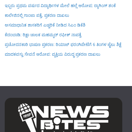
ಇಬ್ಬರು ಪ್ರಥಮ ವರ್ಷದ ವಿದ್ಯಾರ್ಥಿಗಳ ಮೇಲೆ ಹಲ್ಲೆ ಆರೋಪ; ರ‍್ಯಾಗಿಂಗ್ ಶಂಕೆ
ಕಾಲೇಜಿನಲ್ಲಿ ಗಾಂಜಾ ಪತ್ತೆ, ಪ್ರಕರಣ ದಾಖಲು
ಅಸಮಾಧಾನಿತ ಶಾಸಕರಿಗೆ ಎಚ್ಚರಿಕೆ ನೀಡಿದ ಸಿಎಂ ಡಿಕೆಶಿ
ಕೆದಂಬಾಡಿ: ರಿಕ್ಷಾ ಚಾಲಕ ಮಹಮ್ಮದ್ ರಫೀಕ್ ನಾಪತ್ತೆ
ಪ್ರಚೋದನಕಾರಿ ಭಾಷಣ ಪ್ರಕರಣ: ರಿಯಾಜ್ ಫರಂಗಿಪೇಟೆಗೆ 6 ತಿಂಗಳ ಜೈಲು ಶಿಕ್ಷೆ
ಮಾದಕವಸ್ತು ಸೇವನೆ ಆರೋಪ: ವ್ಯಕ್ತಿಯ ವಿರುದ್ಧ ಪ್ರಕರಣ ದಾಖಲು