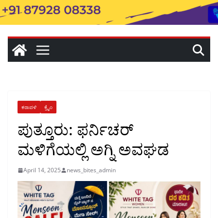
ಕರಾವಳಿ
ಕ್ರೈಂ
ಪುತ್ತೂರು: ಫರ್ನಿಚರ್
ಮಳಿಗೆಯಲ್ಲಿ ಅಗ್ನಿ ಅವಘಡ
April 14, 2025
news_bites_admin