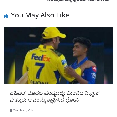
You May Also Like
ಐಪಿಎಲ್ ಮೊದಲ ಪಂದ್ಯದಲ್ಲೇ ಮಿಂಚಿದ ವಿಘ್ನೇಶ್
ಪುತ್ತೂರು ಅವರನ್ನು ಶ್ಲಾಘಿಸಿದ ಧೋನಿ
March 25, 2025