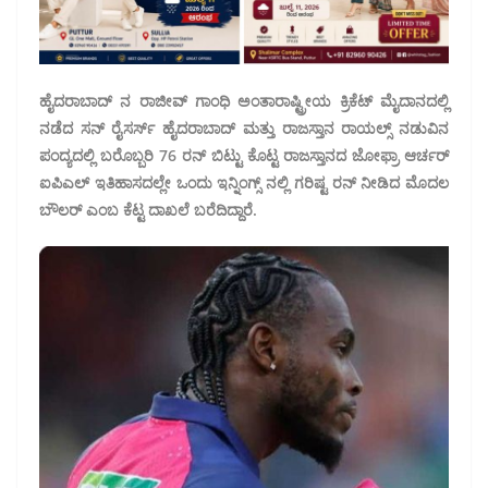
ಹೈದರಾಬಾದ್ ನ ರಾಜೀವ್ ಗಾಂಧಿ ಅಂತಾರಾಷ್ಟ್ರೀಯ ಕ್ರಿಕೆಟ್ ಮೈದಾನದಲ್ಲಿ
ನಡೆದ ಸನ್ ರೈಸರ್ಸ್ ಹೈದರಾಬಾದ್ ಮತ್ತು ರಾಜಸ್ತಾನ ರಾಯಲ್ಸ್ ನಡುವಿನ
ಪಂದ್ಯದಲ್ಲಿ ಬರೊಬ್ಬರಿ 76 ರನ್ ಬಿಟ್ಟು ಕೊಟ್ಟ ರಾಜಸ್ತಾನದ ಜೋಫ್ರಾ ಆರ್ಚರ್
ಐಪಿಎಲ್ ಇತಿಹಾಸದಲ್ಲೇ ಒಂದು ಇನ್ನಿಂಗ್ಸ್ ನಲ್ಲಿ ಗರಿಷ್ಟ ರನ್ ನೀಡಿದ ಮೊದಲ
ಬೌಲರ್ ಎಂಬ ಕೆಟ್ಟ ದಾಖಲೆ ಬರೆದಿದ್ದಾರೆ.