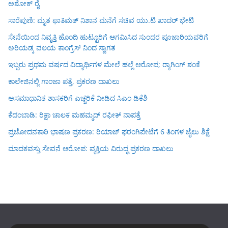
ಅಶೋಕ್ ರೈ
ಸಾರೆಪುಣಿ: ಮೃತ ಫಾತಿಮತ್ ನಿಶಾನ ಮನೆಗೆ ಸಚಿವ ಯು.ಟಿ ಖಾದರ್ ಭೇಟಿ
ಸೇನೆಯಿಂದ ನಿವೃತ್ತಿ ಹೊಂದಿ ಹುಟ್ಟೂರಿಗೆ ಆಗಮಿಸಿದ ಸುಂದರ ಪೂಜಾರಿಯವರಿಗೆ
ಅರಿಯಡ್ಕ ವಲಯ ಕಾಂಗ್ರೆಸ್ ನಿಂದ ಸ್ವಾಗತ
ಇಬ್ಬರು ಪ್ರಥಮ ವರ್ಷದ ವಿದ್ಯಾರ್ಥಿಗಳ ಮೇಲೆ ಹಲ್ಲೆ ಆರೋಪ; ರ‍್ಯಾಗಿಂಗ್ ಶಂಕೆ
ಕಾಲೇಜಿನಲ್ಲಿ ಗಾಂಜಾ ಪತ್ತೆ, ಪ್ರಕರಣ ದಾಖಲು
ಅಸಮಾಧಾನಿತ ಶಾಸಕರಿಗೆ ಎಚ್ಚರಿಕೆ ನೀಡಿದ ಸಿಎಂ ಡಿಕೆಶಿ
ಕೆದಂಬಾಡಿ: ರಿಕ್ಷಾ ಚಾಲಕ ಮಹಮ್ಮದ್ ರಫೀಕ್ ನಾಪತ್ತೆ
ಪ್ರಚೋದನಕಾರಿ ಭಾಷಣ ಪ್ರಕರಣ: ರಿಯಾಜ್ ಫರಂಗಿಪೇಟೆಗೆ 6 ತಿಂಗಳ ಜೈಲು ಶಿಕ್ಷೆ
ಮಾದಕವಸ್ತು ಸೇವನೆ ಆರೋಪ: ವ್ಯಕ್ತಿಯ ವಿರುದ್ಧ ಪ್ರಕರಣ ದಾಖಲು