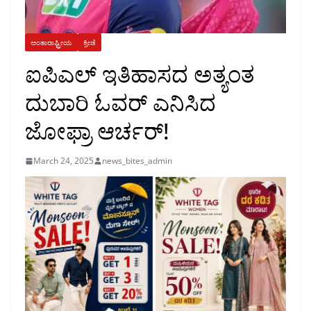
ಅಂತಾರಾಷ್ಟ್ರೀಯ
ಕ್ರೀಡೆ
ಐಪಿಎಲ್ ಇತಿಹಾಸದ ಅತ್ಯಂತ
ದುಬಾರಿ ಓವರ್ ಎನಿಸಿದ
ಜೋಫ್ರಾ ಆರ್ಚರ್!
March 24, 2025
news_bites_admin