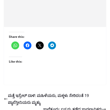
Share this:
Like this:
ಮತ್ತೆ ಇಸ್ರೇಲ್ ದಾಳಿ: ಮಹಿಳೆಯರು, ಮಕ್ಕಳು ಸೇರಿದಂತೆ 19
ಪ್ಯಾಲೆಸ್ತೀನಿಯರು ಮೃತ್ಯು
ಸಾಲೆತ್ತೂರು: ಬಸ್ಸನ್ನು ತಡೆದ ಸಾರ್ವಜನಿಕರು