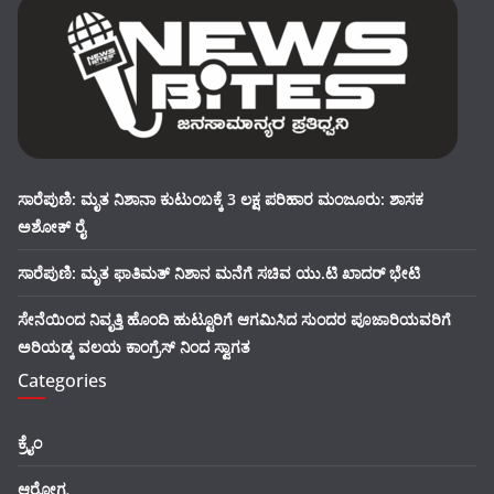
ಸಾರೆಪುಣಿ: ಮೃತ ನಿಶಾನಾ ಕುಟುಂಬಕ್ಕೆ 3 ಲಕ್ಷ ಪರಿಹಾರ ಮಂಜೂರು: ಶಾಸಕ
ಅಶೋಕ್ ರೈ
ಸಾರೆಪುಣಿ: ಮೃತ ಫಾತಿಮತ್ ನಿಶಾನ ಮನೆಗೆ ಸಚಿವ ಯು.ಟಿ ಖಾದರ್ ಭೇಟಿ
ಸೇನೆಯಿಂದ ನಿವೃತ್ತಿ ಹೊಂದಿ ಹುಟ್ಟೂರಿಗೆ ಆಗಮಿಸಿದ ಸುಂದರ ಪೂಜಾರಿಯವರಿಗೆ
ಅರಿಯಡ್ಕ ವಲಯ ಕಾಂಗ್ರೆಸ್ ನಿಂದ ಸ್ವಾಗತ
Categories
ಕ್ರೈಂ
ಆರೋಗ್ಯ