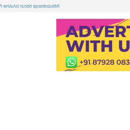
ಮನೆಗೆ ಸಚಿವ ಯು.ಟಿ ಖಾದರ್ ಭೇಟಿ<br>
ೂರಿಗೆ ಆಗಮಿಸಿದ ಸುಂದರ ಪೂಜಾರಿಯವರಿಗೆ
ವಾಗತ
 ಮೇಲೆ ಹಲ್ಲೆ ಆರೋಪ; ರ‍್ಯಾಗಿಂಗ್
 ದಾಖಲು
ಕೆ 3 ಲಕ್ಷ ಪರಿಹಾರ ಮಂಜೂರು: ಶಾಸಕ