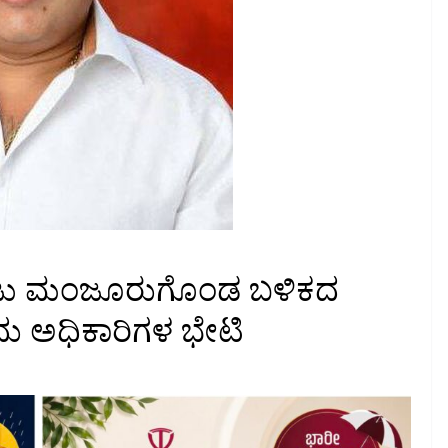
ಾಲೇಜು ಮಂಜೂರುಗೊಂಡ ಬಳಿಕದ
ದು ಅಧಿಕಾರಿಗಳ ಭೇಟಿ