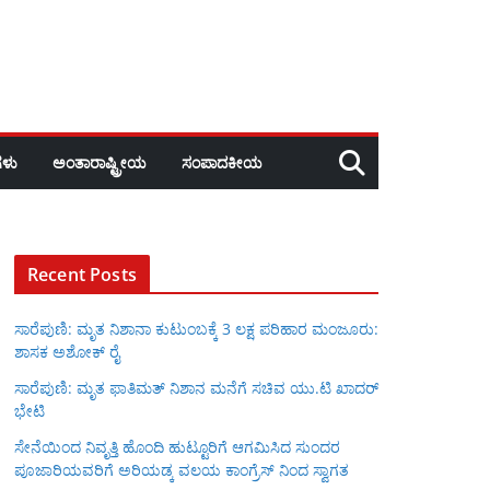
ಳು
ಅಂತಾರಾಷ್ಟ್ರೀಯ
ಸಂಪಾದಕೀಯ
Recent Posts
ಸಾರೆಪುಣಿ: ಮೃತ ನಿಶಾನಾ ಕುಟುಂಬಕ್ಕೆ 3 ಲಕ್ಷ ಪರಿಹಾರ ಮಂಜೂರು:
ಶಾಸಕ ಅಶೋಕ್ ರೈ
ಸಾರೆಪುಣಿ: ಮೃತ ಫಾತಿಮತ್ ನಿಶಾನ ಮನೆಗೆ ಸಚಿವ ಯು.ಟಿ ಖಾದರ್
ಭೇಟಿ
ಸೇನೆಯಿಂದ ನಿವೃತ್ತಿ ಹೊಂದಿ ಹುಟ್ಟೂರಿಗೆ ಆಗಮಿಸಿದ ಸುಂದರ
ಪೂಜಾರಿಯವರಿಗೆ ಅರಿಯಡ್ಕ ವಲಯ ಕಾಂಗ್ರೆಸ್ ನಿಂದ ಸ್ವಾಗತ