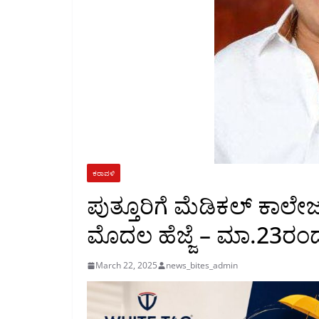
ಕರಾವಳಿ
ಪುತ್ತೂರಿಗೆ ಮೆಡಿಕಲ್ ಕ
ಮೊದಲ ಹೆಜ್ಜೆ – ಮಾ.23ರಂ
March 22, 2025
news_bites_admin