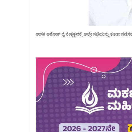
ಶಾಸಕ ಅಶೋಕ್ ರೈ ನೇತೃತ್ವದಲ್ಲಿ ಅಲ್ಲೇ ಸಭೆಯನ್ನು ಕೂಡಾ ನಡೆಸಲಾಗು