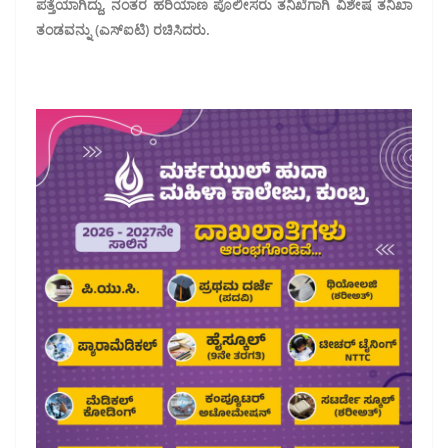
ಪತ್ತೆಯಾಗಿದ್ದು, ನಂತರ ಹರಿಯಾಣ ಪೊಲೀಸರು ತನಿಖೆಗಾಗಿ ವಿಶೇಷ ತನಿಖಾ
ತಂಡವನ್ನು (ಎಸ್‌ಐಟಿ) ರಚಿಸಿದರು.