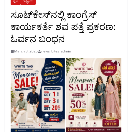
ಕ್ರೈಂ
ರಾಷ್ಟ್ರೀಯ
ಸೂಟ್‌ಕೇಸ್‌ನಲ್ಲಿ ಕಾಂಗ್ರೆಸ್
ಕಾರ್ಯಕರ್ತೆ ಶವ ಪತ್ತೆ ಪ್ರಕರಣ:
ಓರ್ವನ ಬಂಧನ
March 3, 2025
news_bites_admin