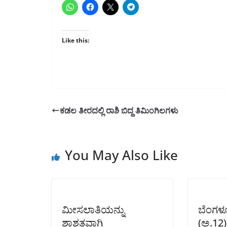
Like this:
ಕಡಲ ತೀರದಲ್ಲಿ ರಾಶಿ ಬಿದ್ದ ತಿಮಿಂಗಿಲಗಳು
You May Also Like
ಮೀಸಲಾತಿಯನ್ನು
ಬೆಂಗಳ
ಶಾಶ್ವತವಾಗಿ
(ಅ.12