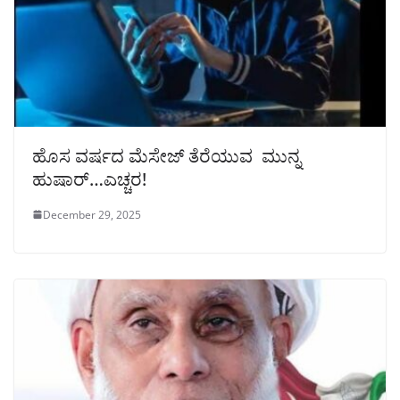
ಹೊಸ ವರ್ಷದ ಮೆಸೇಜ್ ತೆರೆಯುವ ಮುನ್ನ
ಹುಷಾರ್…ಎಚ್ಚರ!
December 29, 2025