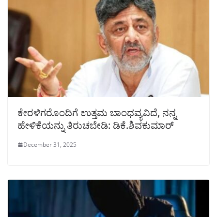
ಕೇರಳಿಗರೊಂದಿಗೆ ಉತ್ತಮ ಬಾಂಧವ್ಯವಿದೆ, ನನ್ನ
ಹೇಳಿಕೆಯನ್ನು ತಿರುಚಬೇಡಿ: ಡಿಕೆ.ಶಿವಕುಮಾರ್
December 31, 2025