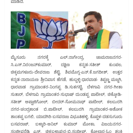
ಮಾಡಿದೆ.
ಮೈಸೂರು ನಗರಕ್ಕೆ ಎಲ್.ನಾಗೇಂದ್ರ, ಚಾಮರಾಜನಗರ-
ಸಿ.ಎಸ್.ನಿರಂಜನ್‌ಕುಮಾರ್, ದಕ್ಷಿಣ ಕನ್ನಡ-ಸತೀಶ್ ಕುಂಪಲ,
ಚಿಕ್ಕಮಗಳೂರು-ದೇವರಾಜ ಶೆಟ್ಟಿ, ಶಿವಮೊಗ್ಗ-ಎನ್.ಕೆ.ಜಗದೀಶ್, ಉತ್ತರ
ಕನ್ನಡ-ನಾರಾಯಣ ಶ್ರೀನಿವಾಸ ಹೆಗಡೆ, ಹುಬ್ಬಳ್ಳಿ-ಧಾರವಾಡ- ತಿಪ್ಪಣ್ಣ ಮಜ್ಜಗಿ,
ಧಾರವಾಡ ಗ್ರಾಮಾಂತರ-ನಿಂಗಪ್ಪ ಡಿ.ಸುತಗಟ್ಟಿ, ಬೆಳಗಾವಿ ನಗರ-ಗೀತಾ
ಸುತಾರ್, ಬೆಳಗಾವಿ ಗ್ರಾಮಾಂತರ-ಸುಭಾಷ್ ದುಂಡಪ್ಪ ಪಾಟೀಲ್, ಚಿಕ್ಕೋಡಿ-
ಸತೀಶ್ ಅಪ್ಪಾಜಿಗೋಲ್, ಬೀದರ್-ಸೋಮನಾಥ್ ಪಾಟೀಲ್, ಕಲಬುರಗಿ
ನಗರ-ಚಂದ್ರಕಾಂತ ಬಿ.ಪಾಟೀಲ್, ಕಲಬುರಗಿ ಗ್ರಾಮಾಂತರ-ಅಶೋಕ
ಶಾಂತಪ್ಪ ಬಗಲಿ, ಯಾದಗಿರಿ-ಬಸವರಾಜ ವಿಭೂತಿಹಳ್ಳಿ, ಕೊಪ್ಪಳ-ದಡಸುಗೂರು
ಬಸವರಾಜ್, ಬಳ್ಳಾರಿ-ಅನಿಲ್ ಕುಮಾರ್ ಮೋಕಾ, ವಿಜಯನಗರ-
ಸಂಜೀವರೆಡ್ಡಿ ಎಸ್, ಚಿಕ್ಕಬಳ್ಳಾಪುರ-ಬಿ.ಸಂದೀಪ್, ಕೋಲಾರ-ಓಂ ಶಂಕ್ತಿ