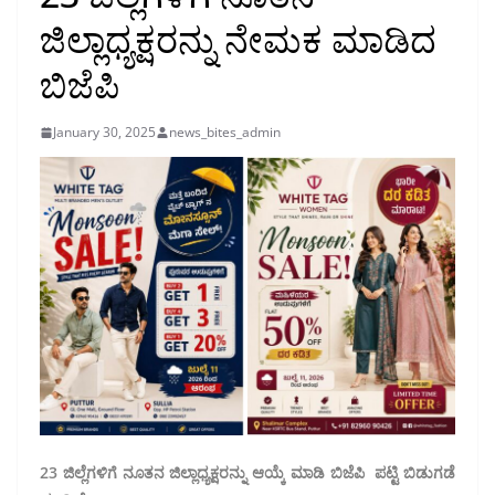
ಜಿಲ್ಲಾಧ್ಯಕ್ಷರನ್ನು ನೇಮಕ ಮಾಡಿದ
ಬಿಜೆಪಿ
January 30, 2025
news_bites_admin
23 ಜಿಲ್ಲೆಗಳಿಗೆ ನೂತನ ಜಿಲ್ಲಾಧ್ಯಕ್ಷರನ್ನು ಆಯ್ಕೆ ಮಾಡಿ ಬಿಜೆಪಿ ಪಟ್ಟಿ ಬಿಡುಗಡೆ