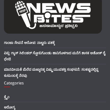
ಗಾಂಜಾ ಸೇವನೆ ಆರೋಪ: ನಾಲ್ವರು ವಶಕ್ಕೆ
ವಿಟ್ಲ: ಗ್ಯಾಸ್ ಸಿಲಿಂಡರ್ ಸ್ಪೋಟಗೊಂಡು ಹಾನಿಗೊಳಗಾದ ಮನೆಗೆ ಶಾಸಕ ಅಶೋಕ್ ರೈ
ಭೇಟಿ
ಮಾನವೀಯತೆ ಮೆರೆದ ಮಜ್ಜಾರಡ್ಕ ವಿಷ್ಣು ಯುವಶಕ್ತಿ ಸಂಘಟನೆ; ಸಂಕಷ್ಟದಲ್ಲಿದ್ದ
ಕುಟುಂಬಕ್ಕೆ ನೆರವು
Categories
ಕ್ರೈಂ
ಆರೋಗ್ಯ