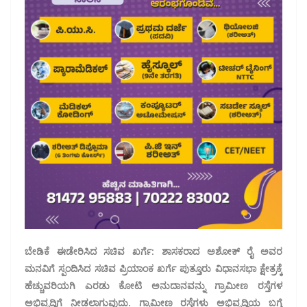
ಬೇಡಿಕೆ ಈಡೇರಿಸಿದ ಸಚಿವ ಖರ್ಗೆ:
ಶಾಸಕರಾದ ಅಶೋಕ್ ರೈ ಅವರ
ಮನವಿಗೆ ಸ್ಪಂದಿಸಿದ ಸಚಿವ ಪ್ರಿಯಾಂಕ ಖರ್ಗೆ ಪುತ್ತೂರು ವಿಧಾನಸಭಾ ಕ್ಷೇತ್ರಕ್ಕೆ
ಹೆಚ್ಚುವರಿಯಗಿ ಎರಡು ಕೋಟಿ ಅನುದಾನವನ್ನು ಗ್ರಾಮೀಣ ರಸ್ತೆಗಳ
ಅಭಿವೃದ್ದಿಗೆ ನೀಡಲಾಗುವುದು. ಗ್ರಾಮೀಣ ರಸ್ತೆಗಳು ಅಭಿವೃದ್ದಿಯ ಬಗ್ಗೆ