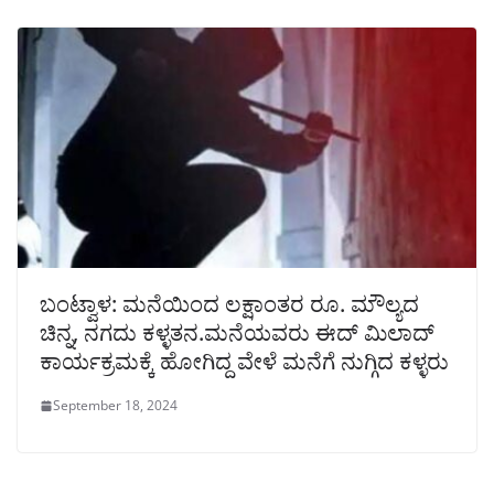
ಬಂಟ್ವಾಳ: ಮನೆಯಿಂದ ಲಕ್ಷಾಂತರ ರೂ. ಮೌಲ್ಯದ
ಚಿನ್ನ, ನಗದು ಕಳ್ಳತನ.ಮನೆಯವರು ಈದ್ ಮಿಲಾದ್
ಕಾರ್ಯಕ್ರಮಕ್ಕೆ ಹೋಗಿದ್ದ ವೇಳೆ ಮನೆಗೆ ನುಗ್ಗಿದ ಕಳ್ಳರು
September 18, 2024