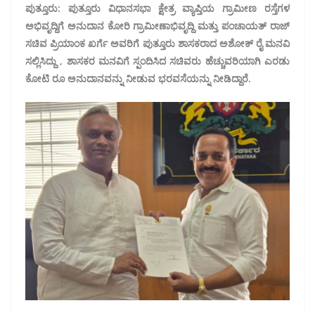
ಪುತ್ತೂರು: ಪುತ್ತೂರು ವಿಧಾನಸಭಾ ಕ್ಷೇತ್ರ ವ್ಯಾಪ್ತಿಯ ಗ್ರಾಮೀಣ ರಸ್ತೆಗಳ
ಅಭಿವೃದ್ದಿಗೆ ಅನುದಾನ ಕೋರಿ ಗ್ರಾಮೀಣಾಭಿವೃದ್ದಿ ಮತ್ತು ಪಂಚಾಯತ್ ರಾಜ್
ಸಚಿವ ಪ್ರಿಯಾಂಕ ಖರ್ಗೆ ಅವರಿಗೆ ಪುತ್ತೂರು ಶಾಸಕರಾದ ಅಶೋಕ್ ರೈ ಮನವಿ
ಸಲ್ಲಿಸಿದ್ದು , ಶಾಸಕರ ಮನವಿಗೆ ಸ್ಪಂದಿಸಿದ ಸಚಿವರು ಹೆಚ್ಚುವರಿಯಾಗಿ ಎರಡು
ಕೋಟಿ ರೂ ಅನುದಾನವನ್ನು ನೀಡುವ ಭರವಸೆಯನ್ನು ನೀಡಿದ್ದಾರೆ.