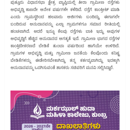
ಪುತ್ತೂರು ವಿಧಾನಸಭಾ ಕ್ಷೇತ್ರ ವ್ಯಾಪ್ತಿಯಲ್ಲಿ ತೀರಾ ಗ್ರಾಮೀಣ ರಸ್ತೆಗಳು
ಅಭಿವೃದ್ದಿ ಕಾಣದೇ ಅನೇಕ ವರ್ಷಗಳೇ ಕಳೆದಿದೆ. ರಸ್ತೆಗೆ ಕಾಂಕ್ರೀಟ್ ಮಾಡಿ
ಎಂದು ಗ್ರಾಮಸ್ಥರಿಂದ ಹಲವಾರು ಅರ್ಜಿಗಳು ಬಂದಿದ್ದು, ಈಗಾಗಲೇ
ಬಂದಿರುವ ಅನುದಾನವನ್ನು ಎಲ್ಲಾ ಗ್ರಾಮಗಳಿಗೂ ಸಮಾನ ರೀತಿಯಲ್ಲಿ
ಹಂಚಲಾಗಿದೆ. ಆದರೆ ಇನ್ನೂ ಕೆಲವು ರಸ್ತೆಗಳು ಬಾಕಿ ಇದ್ದು ಅವುಗಳ
ಅಭಿವೃದ್ದಿಗೆ ಹೆಚ್ಚಿನ ಅನುದಾನದ ಅಗತ್ಯತೆ ಇದೆ. ಗ್ರಾಮೀಣ ಭಾಗದ ರಸ್ತೆಗಳ
ಕಾಂಕ್ರಿಟೀಕರಣದೆ ಬೇಡಿಕೆ ತುಂಬಾ ವರ್ಷದಿಂದ ಹಾಗೆಯೇ ಉಳಿದಿದೆ.
ಗ್ರಾಮಗಳ ಅಭಿವೃದ್ದಿ ಮತ್ತು ಗ್ರಾಮೀಣ ಜನತೆಯ ಕೆಲವೊಂದು ಕನಿಷ್ಟ
ಬೇಡಿಕೆಗಳನ್ನು ಈಡೇರಿಸಬೇಕಾಗಿದ್ದು ತನ್ನ ಕರ್ತವ್ಯವಾಗಿದ್ದು ಇದಕ್ಕಾಗಿ
ಅನುದಾನವನ್ನು ಒದಗಿಸುವಂತೆ ಶಾಸಕರು ಸಚಿವರಿಗೆ ಮನವಿ ಸಲ್ಲಿಸಿದ್ದಾರೆ.