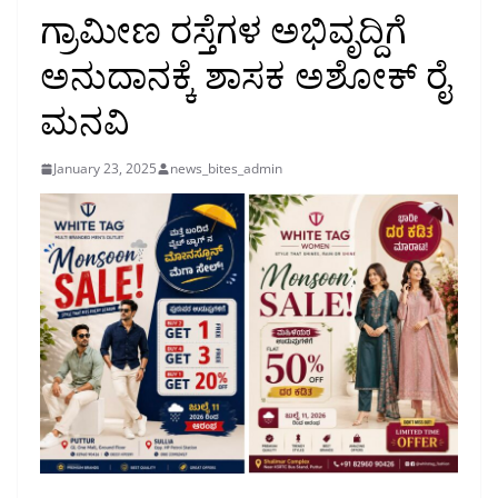
ಗ್ರಾಮೀಣ ರಸ್ತೆಗಳ ಅಭಿವೃದ್ದಿಗೆ
ಅನುದಾನಕ್ಕೆ ಶಾಸಕ ಅಶೋಕ್ ರೈ
ಮನವಿ
January 23, 2025
news_bites_admin