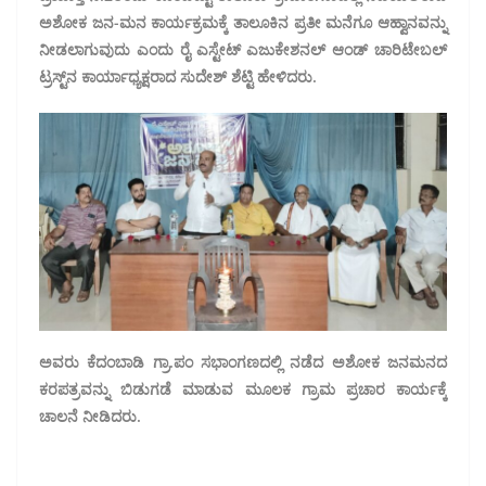
ಅಶೋಕ ಜನ-ಮನ ಕಾರ್ಯಕ್ರಮಕ್ಕೆ ತಾಲೂಕಿನ ಪ್ರತೀ ಮನೆಗೂ ಆಹ್ವಾನವನ್ನು
ನೀಡಲಾಗುವುದು ಎಂದು ರೈ ಎಸ್ಟೇಟ್ ಎಜುಕೇಶನಲ್ ಆಂಡ್ ಚಾರಿಟೇಬಲ್
ಟ್ರಸ್ಟ್‌ನ ಕಾರ್ಯಾಧ್ಯಕ್ಷರಾದ ಸುದೇಶ್ ಶೆಟ್ಟಿ ಹೇಳಿದರು.
ಅವರು ಕೆದಂಬಾಡಿ ಗ್ರಾ.ಪಂ ಸಭಾಂಗಣದಲ್ಲಿ ನಡೆದ ಅಶೋಕ ಜನಮನದ
ಕರಪತ್ರವನ್ನು ಬಿಡುಗಡೆ ಮಾಡುವ ಮೂಲಕ ಗ್ರಾಮ ಪ್ರಚಾರ ಕಾರ್ಯಕ್ಕೆ
ಚಾಲನೆ ನೀಡಿದರು.