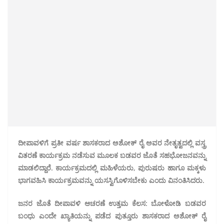
ದೀಪಾವಳಿಗೆ ಪ್ರತೀ ವರ್ಷ ಶಾಸಕರಾದ ಅಶೋಕ್ ರೈ ಅವರ ನೇತೃತ್ವದಲ್ಲಿ ವಸ್ತ್ರ
ವಿತರಣೆ ಕಾರ್ಯಕ್ರಮ ನಡೆಸುವ ಮೂಲಕ ಬಡವರ ಜೊತೆ ಸಹಭೋಜನವನ್ನು
ಮಾಡಲಿದ್ದಾರೆ. ಕಾರ್ಯಕ್ರಮದಲ್ಲಿ ಮಹಿಳೆಯರು, ಪುರುಷರು ಹಾಗೂ ಮಕ್ಕಳು
ಭಾಗವಹಿಸಿ ಕಾರ್ಯಕ್ರಮವನ್ನು ಯಸಸ್ವಿಗೊಳಿಸಬೇಕು ಎಂದು ವಿನಂತಿಸಿದರು.
ಜನರ ಜೊತೆ ದೀಪಾವಳಿ ಆಚರಣೆ ಉತ್ತಮ ಕೆಲಸ: ಬೋಳೋಡಿ
ಬಡವರ
ಬಂಧು ಎಂದೇ ಖ್ಯಾತಿಯನ್ನು ಪಡೆದ ಪುತ್ತೂರು ಶಾಸಕರಾದ ಅಶೋಕ್ ರೈ