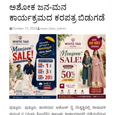
ಅಶೋಕ ಜನ-ಮನ
ಕಾರ್ಯಕ್ರಮದ ಕರಪತ್ರ ಬಿಡುಗಡೆ
October 15, 2024
news_bites_admin
ಪುತ್ತೂರು: ಪುತ್ತೂರು ಶಾಸಕರಾದ ಅಶೋಕ್ ರೈ ನೇತೃತ್ವದಲ್ಲಿ ದೀಪಾವಳಿ
ಪ್ರಯುಕ್ತ ನ.2ರಂದು ಕೊಂಬೆಟ್ಟು ತಾಲೂಕು ಕ್ರೀಡಾಂಗಣದಲ್ಲಿ ನಡೆಯಲಿರುವ