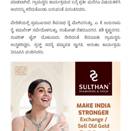
ಮಾಡಲಾಗಿದೆ. ಗ್ರಾಮಸ್ಥರು ಕಾರ್ಯಕ್ರಮದ ಬಗ್ಗೆ ಪ್ರತೀ ಮನೆಗೂ ವಿಷಯತಿಳಿಸಿ
ಅವರನ್ನು ಕರೆದುಕೊಂಡು ಬರುವಂತೆ ವಿನಂತಿಸಿದರು.
ವೇದಿಕೆಯಲ್ಲಿ ಪ್ರಮುಖರಾದ ಶಿವನಾಥ ರೈ ಮೇಗಿನಗುತ್ತು, ಎ ಕೆ ಜಯರಾಮ
ರೈ, ಕಮಲೇಶ್ ಸರ್ವೆದೊಳಗುತ್ತು, ಸಂತೋಷ್ ನೆಹರೂನಗರ, ಶಶಿ ಕೃಷ್ಣನಗರ,
ಸುಚರಿತ್ ಜೈನ್ ಬೊಳುವಾರು ಸೇರಿದಂತೆ ಕೆದಂಬಾಡಿ ಗ್ರಾಮಸ್ಥರು
ಉಸ್ಥಿತರಿದ್ದರು. ಟ್ರಸ್ಟ್ ಸದಸ್ಯೆ ಪದ್ಮಾವತಿ ಸ್ವಾಗತಿ, ಅರುಣಾ ಕಾರ್ಯಕ್ರಮ
ನಿರೂಪಿಸಿ ವಂದಿಸಿದರು.