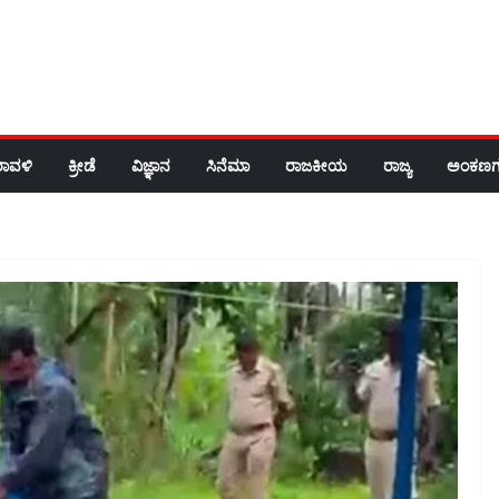
ರಾವಳಿ
ಕ್ರೀಡೆ
ವಿಜ್ಞಾನ
ಸಿನೆಮಾ
ರಾಜಕೀಯ
ರಾಜ್ಯ
ಅಂಕಣಗ