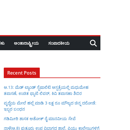
ಳು
ಅಂತಾರಾಷ್ಟ್ರೀಯ
ಸಂಪಾದಕೀಯ
Recent Posts
ಆ.13: ಮೆಡ್ ಲ್ಯಾಂಡ್ ಸ್ಪೆಷಾಲಿಟಿ ಆಸ್ಪತ್ರೆಯಲ್ಲಿ ಮಧುಮೇಹ
ತಪಾಸಣೆ, ಉಚಿತ ಫ್ಯಾಟಿ ಲಿವರ್, ಕಿವಿ ತಪಾಸಣಾ ಶಿಬಿರ
ವೃದ್ಧೆಯ ಮೇಲೆ ಹಲ್ಲೆ ಮಾಡಿ 3 ಲಕ್ಷ ರೂ ಮೌಲ್ಯದ ಚಿನ್ನ ದರೋಡೆ:
ಇಬ್ಬರ ಬಂಧನ
ಗಡಿಮೀರಿ ಶಾಸಕ ಅಶೋಕ್ ರೈ ಮಾನವೀಯ ಸೇವೆ
ನಾಳೆ(ಆ.8) ಪುತ್ತೂರು ಉಪ ವಿಭಾಗದ ಶಾಲೆ, ಪಿಯು ಕಾಲೇಜುಗಳಿಗೆ