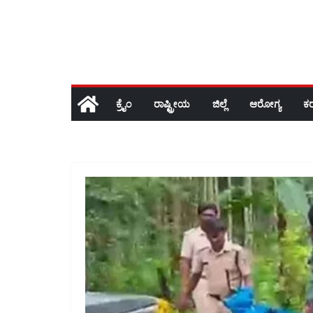
ಕ್ರೈಂ
ರಾಷ್ಟ್ರೀಯ
ಜಿಲ್ಲೆ
ಆರೋಗ್ಯ
ಕ