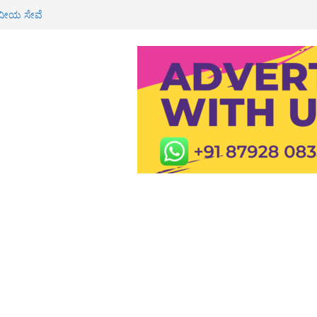
ವೀಯ ಸೇವೆ
 ಶಾಲೆ, ಪಿಯು ಕಾಲೇಜುಗಳಿಗೆ ರಜೆ
್ಮಿಕ ಮೃತ್ಯು: ಕುಟುಂಬಕ್ಕೆ 3 ಲಕ್ಷ ರೂ
 ರೈ
ಸ್ಪತ್ರೆಯಲ್ಲಿ ಮಧುಮೇಹ ತಪಾಸಣೆ, ಉಚಿತ
 ರೂ ಮೌಲ್ಯದ ಚಿನ್ನ ದರೋಡೆ: ಇಬ್ಬರ ಬಂಧನ