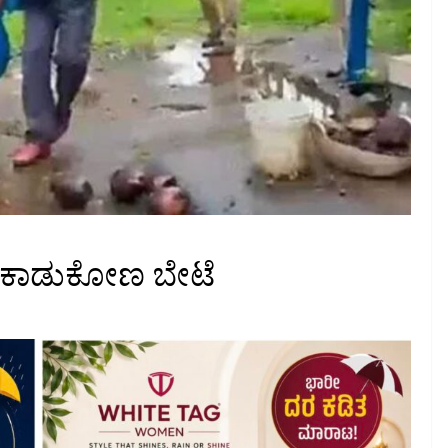
ರದ ಕಾಡುಕೋಣ ಬೇಟೆ