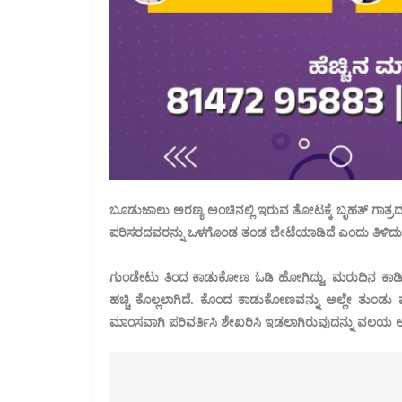
ಬೂಡುಜಾಲು ಅರಣ್ಯ ಅಂಚಿನಲ್ಲಿ ಇರುವ ತೋಟಕ್ಕೆ ಬೃಹತ್‌ ಗಾತ್ರದ ಕಾಡ
ಪರಿಸರದವರನ್ನು ಒಳಗೊಂಡ ತಂಡ ಬೇಟೆಯಾಡಿದೆ ಎಂದು ತಿಳಿದು
ಗುಂಡೇಟು ತಿಂದ ಕಾಡುಕೋಣ ಓಡಿ ಹೋಗಿದ್ದು, ಮರುದಿನ ಕಾಡಿನಲ್
ಹಚ್ಚಿ ಕೊಲ್ಲಲಾಗಿದೆ. ಕೊಂದ ಕಾಡುಕೋಣವನ್ನು ಅಲ್ಲೇ ತುಂಡ
ಮಾಂಸವಾಗಿ ಪರಿವರ್ತಿಸಿ ಶೇಖರಿಸಿ ಇಡಲಾಗಿರುವುದನ್ನು ವಲಯ ಅರಣ