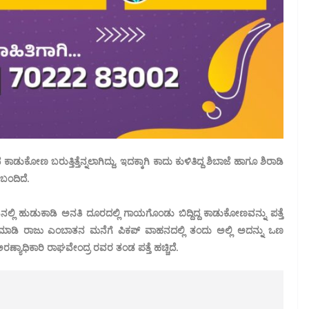
ುಕೋಣ ಬರುತ್ತಿತ್ತೆನ್ನಲಾಗಿದ್ದು, ಇದಕ್ಕಾಗಿ ಕಾದು ಕುಳಿತಿದ್ದ ಶಿಬಾಜೆ ಹಾಗೂ ಶಿರಾಡಿ
ಬಂದಿದೆ.
ಲಿ ಹುಡುಕಾಡಿ ಅನತಿ ದೂರದಲ್ಲಿ ಗಾಯಗೊಂಡು ಬಿದ್ದಿದ್ದ ಕಾಡುಕೋಣವನ್ನು ಪತ್ತೆ
ು ಮಾಡಿ ರಾಜು ಎಂಬಾತನ ಮನೆಗೆ ಪಿಕಪ್‌ ವಾಹನದಲ್ಲಿ ತಂದು ಅಲ್ಲಿ ಅದನ್ನು ಒಣ
್ಯಾಧಿಕಾರಿ ರಾಘವೇಂದ್ರ ರವರ ತಂಡ ಪತ್ತೆ ಹಚ್ಚಿದೆ.