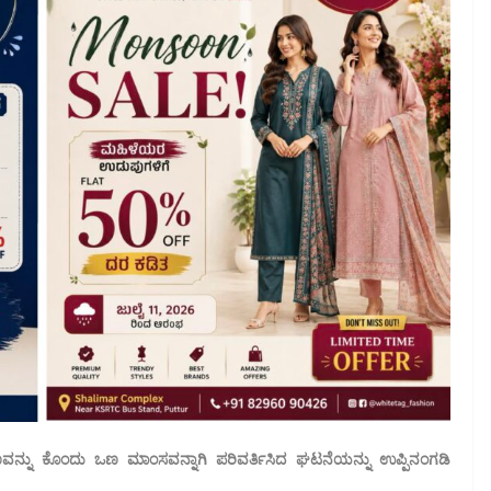
್ನು ಕೊಂದು ಒಣ ಮಾಂಸವನ್ನಾಗಿ ಪರಿವರ್ತಿಸಿದ ಘಟನೆಯನ್ನು ಉಪ್ಪಿನಂಗಡಿ