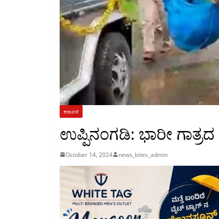
ಕರಾವಳಿ
ಉಪ್ಪಿನಂಗಡಿ: ಭಾರೀ ಗಾತ್
October 14, 2024
news_bites_admin