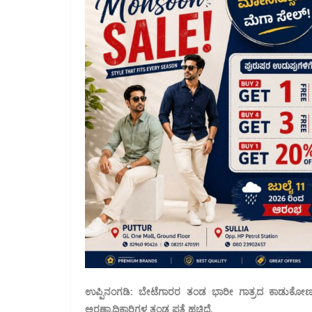
ಉಪ್ಪಿನಂಗಡಿ: ಬೇಟೆಗಾರರ ತಂಡ ಭಾರೀ ಗಾತ್ರದ ಕಾಡುಕೋಣವನ
ಅರಣ್ಯಾಧಿಕಾರಿಗಳ ತಂಡ ಪತ್ತೆ ಹಚ್ಚಿದೆ.