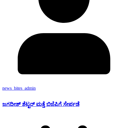
news_bites_admin
ಜಗದೀಶ್ ಶೆಟ್ಟರ್ ಮತ್ತೆ ಬಿಜೆಪಿಗೆ ಸೇರ್ಪಡೆ