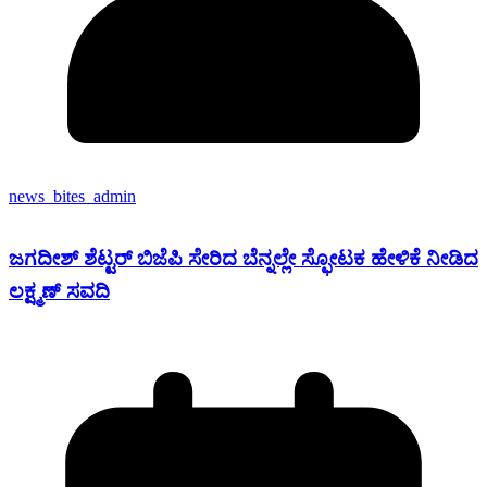
news_bites_admin
ಜಗದೀಶ್ ಶೆಟ್ಟರ್ ಬಿಜೆಪಿ ಸೇರಿದ ಬೆನ್ನಲ್ಲೇ ಸ್ಫೋಟಕ ಹೇಳಿಕೆ ನೀಡಿದ
ಲಕ್ಷ್ಮಣ್ ಸವದಿ