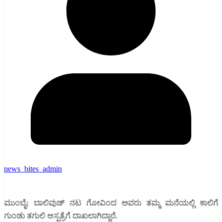
news_bites_admin
ಮುಂಬೈ: ಬಾಲಿವುಡ್‌ ನಟ ಗೋವಿಂದ ಅವರು ತಮ್ಮ ಮನೆಯಲ್ಲಿ ಕಾಲಿಗೆ
ಗುಂಡು ತಗುಲಿ ಆಸ್ಪತ್ರೆಗೆ ದಾಖಲಾಗಿದ್ದಾರೆ.