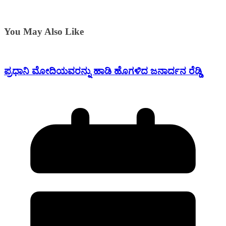
You May Also Like
ಪ್ರಧಾನಿ ಮೋದಿಯವರನ್ನು ಹಾಡಿ ಹೊಗಳಿದ ಜನಾರ್ದನ ರೆಡ್ಡಿ