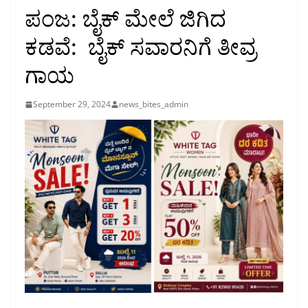
ಪಂಜ: ಬೈಕ್ ಮೇಲೆ ಜಿಗಿದ
ಕಡವೆ: ಬೈಕ್ ಸವಾರನಿಗೆ ತೀವ್ರ
ಗಾಯ
September 29, 2024
news_bites_admin