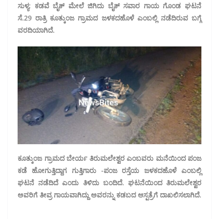
ಸುಳ್ಯ: ಕಡವೆ ಬೈಕ್ ಮೇಲೆ ಜಿಗಿದು ಬೈಕ್ ಸವಾರ ಗಾಯ ಗೊಂಡ ಘಟನೆ
ಸೆ.29 ರಾತ್ರಿ ಕೂತ್ಕುಂಜ ಗ್ರಾಮದ ಜಳಕದಹೊಳೆ ಎಂಬಲ್ಲಿ ನಡೆದಿರುವ ಬಗ್ಗೆ
ವರದಿಯಾಗಿದೆ.
ಕೂತ್ಕುಂಜ ಗ್ರಾಮದ ಬೇರ್ಯ ತಿರುಮಲೇಶ್ವರ ಎಂಬವರು ಮನೆಯಿಂದ ಪಂಜ
ಕಡೆ ಹೋಗುತ್ತಿದ್ದಾಗ ಗುತ್ತಿಗಾರು -ಪಂಜ ರಸ್ತೆಯ ಜಳಕದಹೊಳೆ ಎಂಬಲ್ಲಿ
ಘಟನೆ ನಡೆದಿದೆ ಎಂದು ತಿಳಿದು ಬಂದಿದೆ. ಘಟನೆಯಿಂದ ತಿರುಮಲೇಶ್ವರ
ಅವರಿಗೆ ತೀವ್ರ ಗಾಯವಾಗಿದ್ದು ಅವರನ್ನು ಕಡಬದ ಆಸ್ಪತ್ರೆಗೆ ದಾಖಲಿಸಲಾಗಿದೆ.