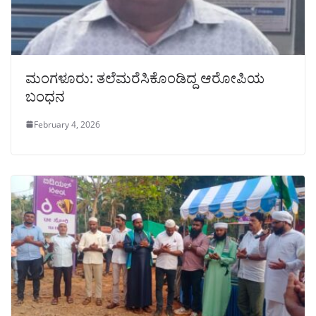
ಮಂಗಳೂರು: ತಲೆಮರೆಸಿಕೊಂಡಿದ್ದ ಆರೋಪಿಯ
ಬಂಧನ
February 4, 2026