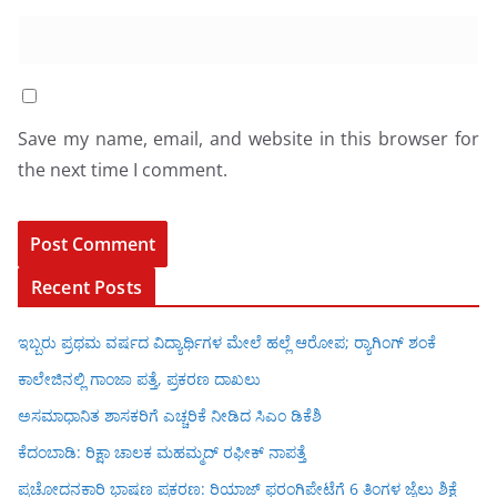
Save my name, email, and website in this browser for
the next time I comment.
Recent Posts
ಇಬ್ಬರು ಪ್ರಥಮ ವರ್ಷದ ವಿದ್ಯಾರ್ಥಿಗಳ ಮೇಲೆ ಹಲ್ಲೆ ಆರೋಪ; ರ‍್ಯಾಗಿಂಗ್ ಶಂಕೆ
ಕಾಲೇಜಿನಲ್ಲಿ ಗಾಂಜಾ ಪತ್ತೆ, ಪ್ರಕರಣ ದಾಖಲು
ಅಸಮಾಧಾನಿತ ಶಾಸಕರಿಗೆ ಎಚ್ಚರಿಕೆ ನೀಡಿದ ಸಿಎಂ ಡಿಕೆಶಿ
ಕೆದಂಬಾಡಿ: ರಿಕ್ಷಾ ಚಾಲಕ ಮಹಮ್ಮದ್ ರಫೀಕ್ ನಾಪತ್ತೆ
ಪ್ರಚೋದನಕಾರಿ ಭಾಷಣ ಪ್ರಕರಣ: ರಿಯಾಜ್ ಫರಂಗಿಪೇಟೆಗೆ 6 ತಿಂಗಳ ಜೈಲು ಶಿಕ್ಷೆ