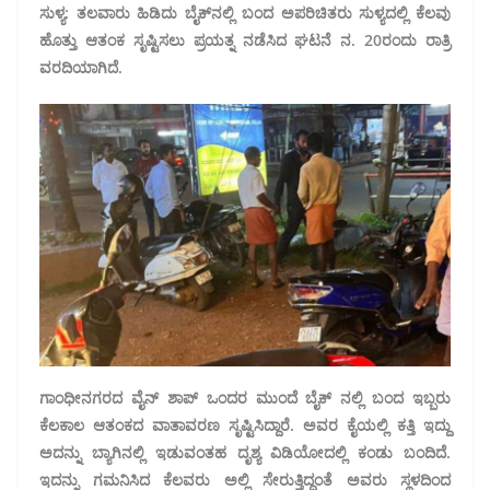
ಸುಳ್ಯ: ತಲವಾರು ಹಿಡಿದು ಬೈಕ್‌ನಲ್ಲಿ ಬಂದ ಅಪರಿಚಿತರು ಸುಳ್ಯದಲ್ಲಿ ಕೆಲವು
ಹೊತ್ತು ಆತಂಕ ಸೃಷ್ಟಿಸಲು ಪ್ರಯತ್ನ ನಡೆಸಿದ ಘಟನೆ‌ ನ. 20ರಂದು ರಾತ್ರಿ
ವರದಿಯಾಗಿದೆ.
ಗಾಂಧೀನಗರದ ವೈನ್ ಶಾಪ್ ಒಂದರ ಮುಂದೆ ಬೈಕ್‌ ನಲ್ಲಿ ಬಂದ ಇಬ್ಬರು
ಕೆಲಕಾಲ ಆತಂಕದ ವಾತಾವರಣ ಸೃಷ್ಟಿಸಿದ್ದಾರೆ. ಅವರ ಕೈಯಲ್ಲಿ ಕತ್ತಿ ಇದ್ದು
ಅದನ್ನು ಬ್ಯಾಗಿನಲ್ಲಿ ಇಡುವಂತಹ ದೃಶ್ಯ ವಿಡಿಯೋದಲ್ಲಿ ಕಂಡು ಬಂದಿದೆ.
ಇದನ್ನು ಗಮನಿಸಿದ ಕೆಲವರು ಅಲ್ಲಿ ಸೇರುತ್ತಿದ್ದಂತೆ ಅವರು ಸ್ಥಳದಿಂದ