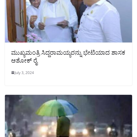
ಮುಖ್ಯಮಂತ್ರಿ‌ ಸಿದ್ದರಾಮಯ್ಯರನ್ನು‌ ಭೇಟಿಯಾದ ಶಾಸಕ
ಆಶೋಕ್ ರೈ
July 3, 2024