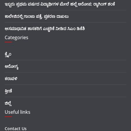
ಇಬ್ಬರು ಪ್ರಥಮ ವರ್ಷದ ವಿದ್ಯಾರ್ಥಿಗಳ ಮೇಲೆ ಹಲ್ಲೆ ಆರೋಪ; ರ‍್ಯಾಗಿಂಗ್ ಶಂಕೆ
ಕಾಲೇಜಿನಲ್ಲಿ ಗಾಂಜಾ ಪತ್ತೆ, ಪ್ರಕರಣ ದಾಖಲು
ಅಸಮಾಧಾನಿತ ಶಾಸಕರಿಗೆ ಎಚ್ಚರಿಕೆ ನೀಡಿದ ಸಿಎಂ ಡಿಕೆಶಿ
Categories
ಕ್ರೈಂ
ಆರೋಗ್ಯ
ಕರಾವಳಿ
ಕ್ರೀಡೆ
ಜಿಲ್ಲೆ
Useful links
Contact Us