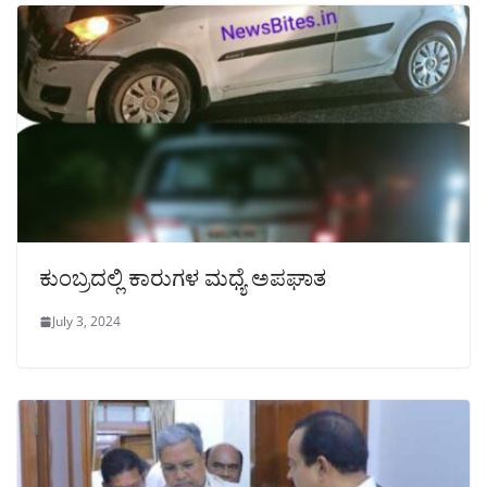
ಕುಂಬ್ರದಲ್ಲಿ ಕಾರುಗಳ ಮಧ್ಯೆ ಅಪಘಾತ
July 3, 2024