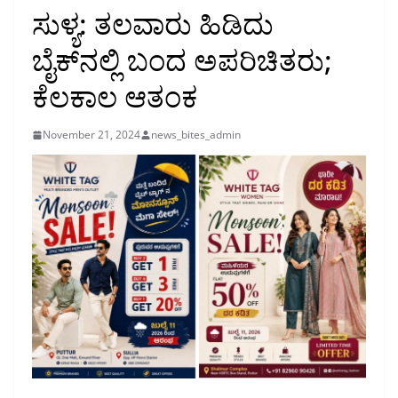
ಸುಳ್ಯ: ತಲವಾರು ಹಿಡಿದು
ಬೈಕ್‌ನಲ್ಲಿ ಬಂದ ಅಪರಿಚಿತರು;
ಕೆಲಕಾಲ ಆತಂಕ
November 21, 2024
news_bites_admin