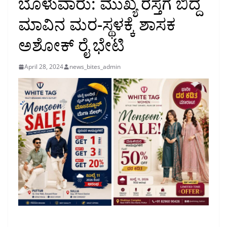
ಬೊಳುವಾರು: ಮುಖ್ಯ ರಸ್ತೆಗೆ ಬಿದ್ದ
ಮಾವಿನ ಮರ-ಸ್ಥಳಕ್ಕೆ ಶಾಸಕ
ಅಶೋಕ್ ರೈ ಭೇಟಿ
April 28, 2024
news_bites_admin