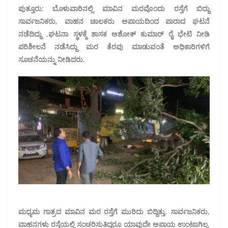
ಪುತ್ತೂರು: ಬೊಳುವಾರಿನಲ್ಲಿ‌ ಮಾವಿನ ಮರವೊಂದು ರಸ್ತೆಗೆ ಬಿದ್ದು
ಸಾರ್ವಜನಿಕರು, ವಾಹನ ಚಾಲಕರು ಅಪಾಯದಿಂದ ಪಾರಾದ ಘಟನೆ
ನಡೆದಿದ್ದು ,ಘಟನಾ ಸ್ಥಳಕ್ಮೆ ಶಾಸಕ ಅಶೋಕ್ ಕುಮಾರ್ ರೈ ಭೇಟಿ ನೀಡಿ
ಪರಿಶೀಲನೆ ನಡೆಸಿದ್ದು‌ ಮರ ತೆರವು ಮಾಡುವಂತೆ ಅಧಿಕಾರಿಗಳಿಗೆ
ಸೂಚನೆಯನ್ನು ನೀಡಿದರು.
ಮಧ್ಯಮ ಗಾತ್ರದ ಮಾವಿನ ಮರ ರಸ್ತೆಗೆ ಮುರಿದು ಬಿದ್ದಿತ್ತು. ಸಾರ್ವಜನಿಕರು,
ವಾಹನಗಳು ರಸ್ತೆಯಲ್ಲಿ ಸಂಚರಿಸುತಿದ್ದರೂ ಯಾವುದೇ ಅಪಾಯ ಉಂಟಾಗಿಲ್ಲ.