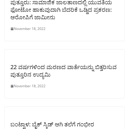
ಪುತ್ತೂರು: ಸಾಮಾಜಿಕ ಜಾಲತಾಣದಲ್ಲಿ ಯುವತಿಯ
ಫೋಟೋ ಹಾಕುವುದಾಗಿ ಬೆದರಿಕೆ ಒಡ್ಡಿದ ಪ್ರಕರಣ:
ಆರೋಪಿಗೆ ಜಾಮೀನು
November 18, 2022
22 ವರ್ಷಗಳಿಂದ ಮರಣದ ವಾರ್ತೆಯನ್ನು ಬಿತ್ತರಿಸುವ
ಪುತ್ತೂರಿನ ಉದ್ಯಮಿ
November 18, 2022
ಬಂಟ್ವಾಳ: ಬೈಕ್ ಸ್ಕಿಡ್ ಆಗಿ ತಲೆಗೆ ಗಂಭೀರ