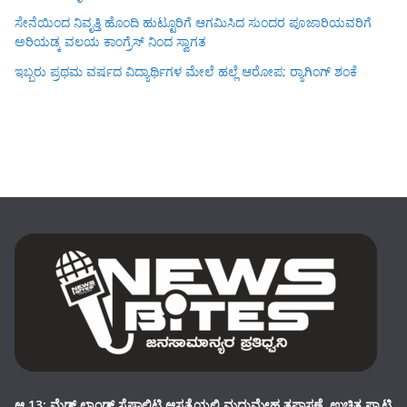
ಸೇನೆಯಿಂದ ನಿವೃತ್ತಿ ಹೊಂದಿ ಹುಟ್ಟೂರಿಗೆ ಆಗಮಿಸಿದ ಸುಂದರ ಪೂಜಾರಿಯವರಿಗೆ
ಅರಿಯಡ್ಕ ವಲಯ ಕಾಂಗ್ರೆಸ್ ನಿಂದ ಸ್ವಾಗತ
ಇಬ್ಬರು ಪ್ರಥಮ ವರ್ಷದ ವಿದ್ಯಾರ್ಥಿಗಳ ಮೇಲೆ ಹಲ್ಲೆ ಆರೋಪ; ರ‍್ಯಾಗಿಂಗ್ ಶಂಕೆ
ಆ.13: ಮೆಡ್ ಲ್ಯಾಂಡ್ ಸ್ಪೆಷಾಲಿಟಿ ಆಸ್ಪತ್ರೆಯಲ್ಲಿ ಮಧುಮೇಹ ತಪಾಸಣೆ, ಉಚಿತ ಫ್ಯಾಟಿ