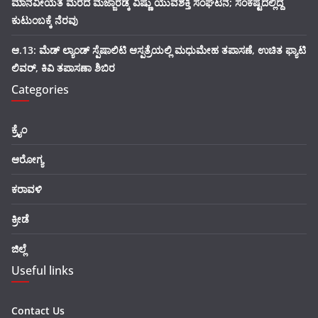
ಮಾನವೀಯತೆ ಮೆರೆದ ಮಜ್ಜಾರಡ್ಕ ವಿಷ್ಣು ಯುವಶಕ್ತಿ ಸಂಘಟನೆ; ಸಂಕಷ್ಟದಲ್ಲಿದ್ದ
ಕುಟುಂಬಕ್ಕೆ ನೆರವು
ಆ.13: ಮೆಡ್ ಲ್ಯಾಂಡ್ ಸ್ಪೆಷಾಲಿಟಿ ಆಸ್ಪತ್ರೆಯಲ್ಲಿ ಮಧುಮೇಹ ತಪಾಸಣೆ, ಉಚಿತ ಫ್ಯಾಟಿ
ಲಿವರ್, ಕಿವಿ ತಪಾಸಣಾ ಶಿಬಿರ
Categories
ಕ್ರೈಂ
ಆರೋಗ್ಯ
ಕರಾವಳಿ
ಕ್ರೀಡೆ
ಜಿಲ್ಲೆ
Useful links
Contact Us