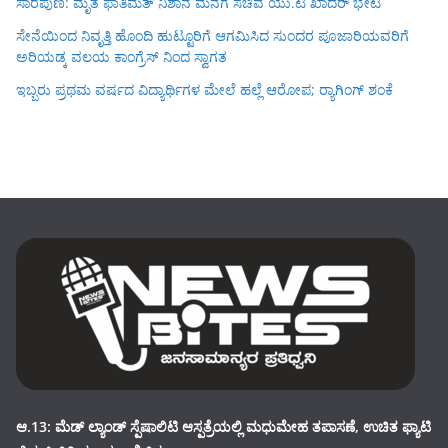
ಸಾರೆಪುಣಿ: ಮೃತ ಫಾತಿಮತ್ ನಿಶಾನ ಮನೆಗೆ ಸಚಿವ ಯು.ಟಿ ಖಾದರ್ ಭೇಟಿ
ಸೇನೆಯಿಂದ ನಿವೃತ್ತಿ ಹೊಂದಿ ಹುಟ್ಟೂರಿಗೆ ಆಗಮಿಸಿದ ಸುಂದರ ಪೂಜಾರಿಯವರಿಗೆ
ಅರಿಯಡ್ಕ ವಲಯ ಕಾಂಗ್ರೆಸ್ ನಿಂದ ಸ್ವಾಗತ
ಇಬ್ಬರು ಪ್ರಥಮ ವರ್ಷದ ವಿದ್ಯಾರ್ಥಿಗಳ ಮೇಲೆ ಹಲ್ಲೆ ಆರೋಪ; ರ‍್ಯಾಗಿಂಗ್ ಶಂಕೆ
ಆ.13: ಮೆಡ್ ಲ್ಯಾಂಡ್ ಸ್ಪೆಷಾಲಿಟಿ ಆಸ್ಪತ್ರೆಯಲ್ಲಿ ಮಧುಮೇಹ ತಪಾಸಣೆ, ಉಚಿತ ಫ್ಯಾಟಿ