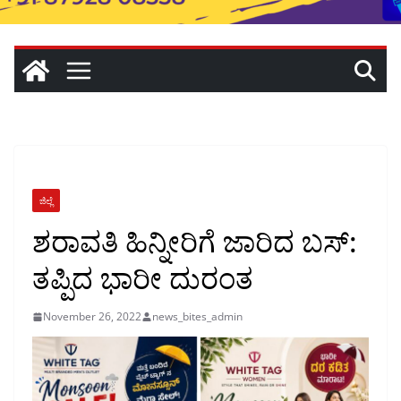
ಜಿಲ್ಲೆ
ಶರಾವತಿ ಹಿನ್ನೀರಿಗೆ ಜಾರಿದ ಬಸ್:
ತಪ್ಪಿದ ಭಾರೀ ದುರಂತ
November 26, 2022
news_bites_admin