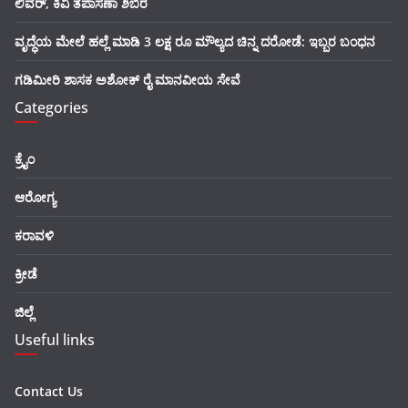
ಲಿವರ್, ಕಿವಿ ತಪಾಸಣಾ ಶಿಬಿರ
ವೃದ್ಧೆಯ ಮೇಲೆ ಹಲ್ಲೆ ಮಾಡಿ 3 ಲಕ್ಷ ರೂ ಮೌಲ್ಯದ ಚಿನ್ನ ದರೋಡೆ: ಇಬ್ಬರ ಬಂಧನ
ಗಡಿಮೀರಿ ಶಾಸಕ ಅಶೋಕ್ ರೈ ಮಾನವೀಯ ಸೇವೆ
Categories
ಕ್ರೈಂ
ಆರೋಗ್ಯ
ಕರಾವಳಿ
ಕ್ರೀಡೆ
ಜಿಲ್ಲೆ
Useful links
Contact Us