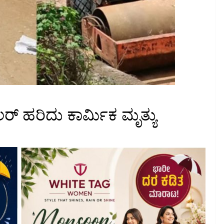
್ ಹರಿದು ಕಾರ್ಮಿಕ ಮೃತ್ಯು