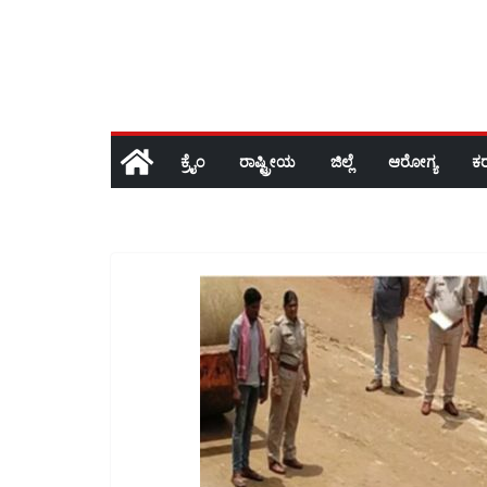
ಕ್ರೈಂ
ರಾಷ್ಟ್ರೀಯ
ಜಿಲ್ಲೆ
ಆರೋಗ್ಯ
ಕ