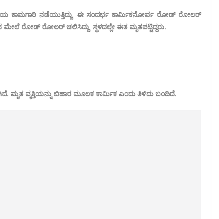
ರಸ್ತೆಯ ಕಾಮಗಾರಿ ನಡೆಯುತ್ತಿದ್ದು, ಈ ಸಂದರ್ಭ ಕಾರ್ಮಿಕನೋರ್ವ ರೋಡ್ ರೋಲರ್
ಆತನ ಮೇಲೆ ರೋಡ್ ರೋಲರ್ ಚಲಿಸಿದ್ದು, ಸ್ಥಳದಲ್ಲೇ ಈತ ಮೃತಪಟ್ಟಿದ್ದರು.
ೆ. ಮೃತ ವ್ಯಕ್ತಿಯನ್ನು ಬಿಹಾರ ಮೂಲಕ ಕಾರ್ಮಿಕ ಎಂದು ತಿಳಿದು ಬಂದಿದೆ.