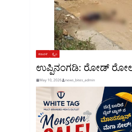
ಕರಾವಳಿ
ಕ್ರೈಂ
ಉಪ್ಪಿನಂಗಡಿ: ರೋಡ್ ರೋಲರ
May 10, 2026
news_bites_admin