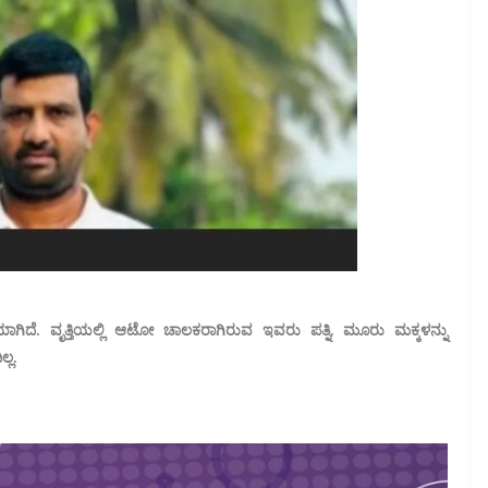
ಯಾಗಿದೆ. ವೃತ್ತಿಯಲ್ಲಿ ಆಟೋ ಚಾಲಕರಾಗಿರುವ ಇವರು ಪತ್ನಿ, ಮೂರು ಮಕ್ಕಳನ್ನು
್ಲ.