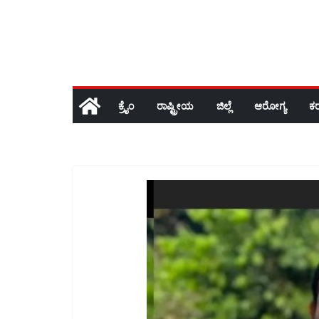
ಕ್ರೈಂ
ರಾಷ್ಟ್ರೀಯ
ಜಿಲ್ಲೆ
ಆರೋಗ್ಯ
ಕ