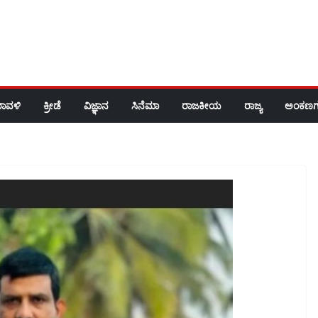
ರಾವಳಿ
ಕ್ರೀಡೆ
ವಿಜ್ಞಾನ
ಸಿನೆಮಾ
ರಾಜಕೀಯ
ರಾಜ್ಯ
ಅಂಕಣಗ