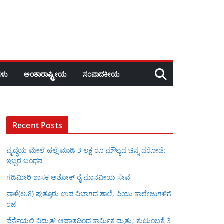
ಳು
ಅಂತಾರಾಷ್ಟ್ರೀಯ
ಸಂಪಾದಕೀಯ
Recent Posts
ವೃದ್ಧೆಯ ಮೇಲೆ ಹಲ್ಲೆ ಮಾಡಿ 3 ಲಕ್ಷ ರೂ ಮೌಲ್ಯದ ಚಿನ್ನ ದರೋಡೆ:
ಇಬ್ಬರ ಬಂಧನ
ಗಡಿಮೀರಿ ಶಾಸಕ ಅಶೋಕ್ ರೈ ಮಾನವೀಯ ಸೇವೆ
ನಾಳೆ(ಆ.8) ಪುತ್ತೂರು ಉಪ ವಿಭಾಗದ ಶಾಲೆ, ಪಿಯು ಕಾಲೇಜುಗಳಿಗೆ
ರಜೆ
ಪೆರ್ನೆಯಲ್ಲಿ ವಿದ್ಯುತ್ ಆಘಾತದಿಂದ ಕಾರ್ಮಿಕ ಮೃತ್ಯು: ಕುಟುಂಬಕ್ಕೆ 3