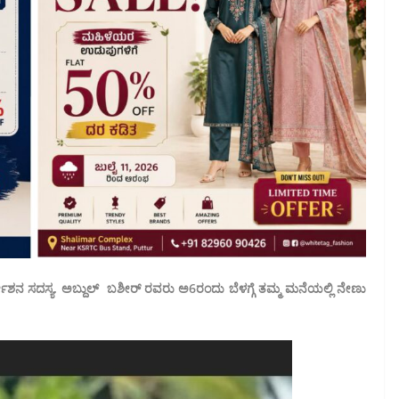
ರ್ದೇಶನ ಸದಸ್ಯ. ಅಬ್ದುಲ್ ಬಶೀರ್ ರವರು ಅ6ರಂದು ಬೆಳಗ್ಗೆ ತಮ್ಮ ಮನೆಯಲ್ಲಿ ನೇಣು