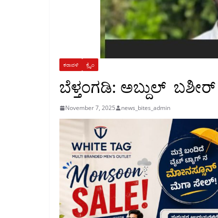
ಕರಾವಳಿ
ಕ್ರೈಂ
ಬೆಳ್ತಂಗಡಿ: ಅಬ್ದುಲ್ ಬಶೀರ್ 
November 7, 2025
news_bites_admin