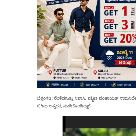
ಬೆಳ್ತಂಗಡಿ: ರೆಂಕೆದಗುತ್ತು ನಿವಾಸಿ, ಪಟ್ಟಣ ಪಂಚಾಯತ್ ನಾಮನಿ
ಬಿಗಿದು ಆತ್ಮಹತ್ಯೆ ಮಾಡಿಕೊಂಡಿದ್ದಾರೆ.