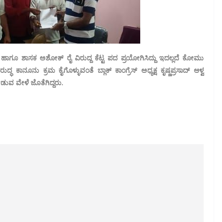
ಹಾಗೂ ಶಾಸಕ ಅಶೋಕ್ ರೈ ವಿರುದ್ದ ಕೆಟ್ಟ ಪದ ಪ್ರಯೋಗಿಸಿದ್ದು ಇದಲ್ಲದೆ ಕೋಮು
 ಕಾನೂನು ಕ್ರಮ ಕೈಗೊಳ್ಳುವಂತೆ ಬ್ಲಾಕ್ ಕಾಂಗ್ರೆಸ್ ಅಧ್ಯಕ್ಷ ಕೃಷ್ಣಪ್ರಸಾದ್ ಆಳ್ವ
ೀಡುವ ವೇಳೆ ಜೊತೆಗಿದ್ದರು.