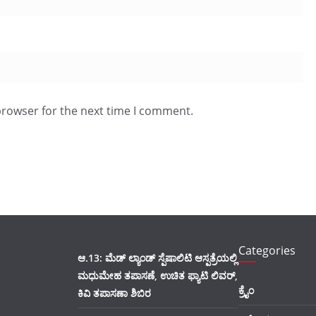
browser for the next time I comment.
Categories
ಆ.13: ಮೆಡ್ ಲ್ಯಾಂಡ್ ಸ್ಪೆಷಾಲಿಟಿ ಆಸ್ಪತ್ರೆಯಲ್ಲಿ
ಮಧುಮೇಹ ತಪಾಸಣೆ, ಉಚಿತ ಫ್ಯಾಟಿ ಲಿವರ್,
ಕ್ರೈಂ
ಕಿವಿ ತಪಾಸಣಾ ಶಿಬಿರ