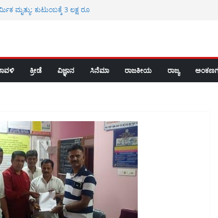
್ಮಿಕ ಮೃತ್ಯು: ಕುಟುಂಬಕ್ಕೆ 3 ಲಕ್ಷ ರೂ
 ರೈ
ಸ್ಪತ್ರೆಯಲ್ಲಿ ಮಧುಮೇಹ ತಪಾಸಣೆ, ಉಚಿತ
 ರೂ ಮೌಲ್ಯದ ಚಿನ್ನ ದರೋಡೆ: ಇಬ್ಬರ ಬಂಧನ
ವೀಯ ಸೇವೆ
ಶಾಲೆ, ಪಿಯು ಕಾಲೇಜುಗಳಿಗೆ ರಜೆ
ರಾವಳಿ
ಕ್ರೀಡೆ
ವಿಜ್ಞಾನ
ಸಿನೆಮಾ
ರಾಜಕೀಯ
ರಾಜ್ಯ
ಅಂಕಣಗ