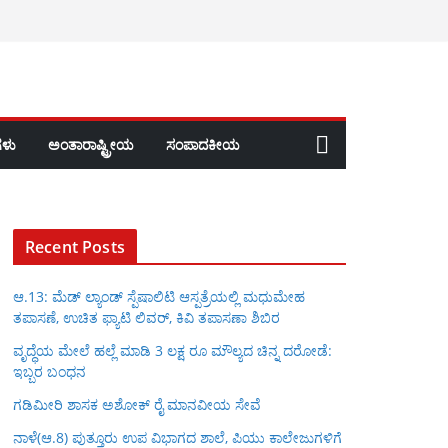
ಳು
ಅಂತಾರಾಷ್ಟ್ರೀಯ
ಸಂಪಾದಕೀಯ
Recent Posts
ಆ.13: ಮೆಡ್ ಲ್ಯಾಂಡ್ ಸ್ಪೆಷಾಲಿಟಿ ಆಸ್ಪತ್ರೆಯಲ್ಲಿ ಮಧುಮೇಹ
ತಪಾಸಣೆ, ಉಚಿತ ಫ್ಯಾಟಿ ಲಿವರ್, ಕಿವಿ ತಪಾಸಣಾ ಶಿಬಿರ
ವೃದ್ಧೆಯ ಮೇಲೆ ಹಲ್ಲೆ ಮಾಡಿ 3 ಲಕ್ಷ ರೂ ಮೌಲ್ಯದ ಚಿನ್ನ ದರೋಡೆ:
ಇಬ್ಬರ ಬಂಧನ
ಗಡಿಮೀರಿ ಶಾಸಕ ಅಶೋಕ್ ರೈ ಮಾನವೀಯ ಸೇವೆ
ನಾಳೆ(ಆ.8) ಪುತ್ತೂರು ಉಪ ವಿಭಾಗದ ಶಾಲೆ, ಪಿಯು ಕಾಲೇಜುಗಳಿಗೆ