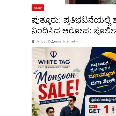
ಕರಾವಳಿ
ಪುತ್ತೂರು: ಪ್ರತಿಭಟನೆಯಲ್
ನಿಂದಿಸಿದ ಆರೋಪ: ಪೊಲೀಸ
July 7, 2025
news_bites_admin