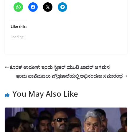
Like this:
Loading...
ಕೂರತ್ ಉರೂಸ್: ಇಂದು ಸ್ಪೀಕರ್ ಯು.ಟಿ ಖಾದರ್ ಆಗಮನ
ಇಂದು ಪಾಪೆಮಜಲು ಪ್ರೌಢಶಾಲೆಯಲ್ಲಿ ಅಭಿನಂದನಾ ಸಮಾರಂಭ
You May Also Like