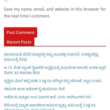
Save my name, email, and website in this browser for
the next time I comment.
Recent Posts
ಮಾನವೀಯತೆ ಮೆರೆದ ಮಜ್ಜಾರಡ್ಕ ವಿಷ್ಣು ಯುವಶಕ್ತಿ ಸಂಘಟನೆ; ಸಂಕಷ್ಟದಲ್ಲಿದ್ದ
ಕುಟುಂಬಕ್ಕೆ ನೆರವು
ಆ.13: ಮೆಡ್ ಲ್ಯಾಂಡ್ ಸ್ಪೆಷಾಲಿಟಿ ಆಸ್ಪತ್ರೆಯಲ್ಲಿ ಮಧುಮೇಹ ತಪಾಸಣೆ, ಉಚಿತ ಫ್ಯಾಟಿ
ಲಿವರ್, ಕಿವಿ ತಪಾಸಣಾ ಶಿಬಿರ
ವೃದ್ಧೆಯ ಮೇಲೆ ಹಲ್ಲೆ ಮಾಡಿ 3 ಲಕ್ಷ ರೂ ಮೌಲ್ಯದ ಚಿನ್ನ ದರೋಡೆ: ಇಬ್ಬರ ಬಂಧನ
ಗಡಿಮೀರಿ ಶಾಸಕ ಅಶೋಕ್ ರೈ ಮಾನವೀಯ ಸೇವೆ
ನಾಳೆ(ಆ.8) ಪುತ್ತೂರು ಉಪ ವಿಭಾಗದ ಶಾಲೆ, ಪಿಯು ಕಾಲೇಜುಗಳಿಗೆ ರಜೆ
ಪೆರ್ನೆಯಲ್ಲಿ ವಿದ್ಯುತ್ ಆಘಾತದಿಂದ ಕಾರ್ಮಿಕ ಮೃತ್ಯು: ಕುಟುಂಬಕ್ಕೆ 3 ಲಕ್ಷ ರೂ