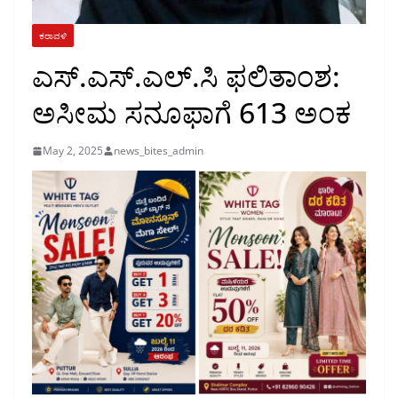
ಕರಾವಳಿ
ಎಸ್.ಎಸ್.ಎಲ್.ಸಿ ಫಲಿತಾಂಶ:
ಅಸೀಮ ಸನೂಫಾಗೆ 613 ಅಂಕ
May 2, 2025
news_bites_admin