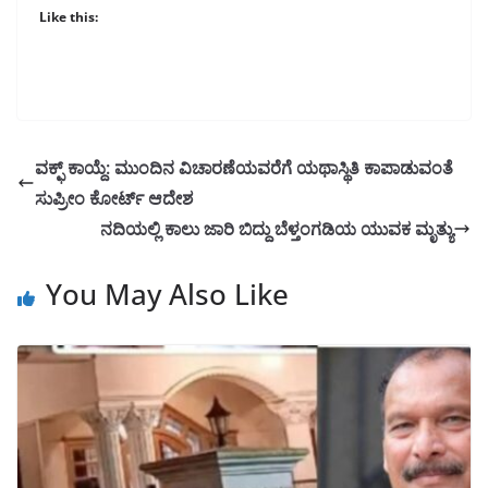
Like this:
ವಕ್ಫ್ ಕಾಯ್ದೆ: ಮುಂದಿನ ವಿಚಾರಣೆಯವರೆಗೆ ಯಥಾಸ್ಥಿತಿ ಕಾಪಾಡುವಂತೆ
ಸುಪ್ರೀಂ ಕೋರ್ಟ್ ಆದೇಶ
ನದಿಯಲ್ಲಿ ಕಾಲು ಜಾರಿ ಬಿದ್ದು ಬೆಳ್ತಂಗಡಿಯ ಯುವಕ ಮೃತ್ಯು
You May Also Like