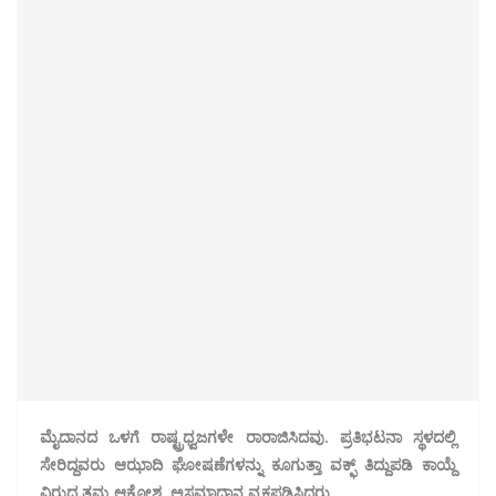
ಮೈದಾನದ ಒಳಗೆ ರಾಷ್ಟ್ರಧ್ವಜಗಳೇ ರಾರಾಜಿಸಿದವು. ಪ್ರತಿಭಟನಾ ಸ್ಥಳದಲ್ಲಿ
ಸೇರಿದ್ದವರು ಆಝಾದಿ ಘೋಷಣೆಗಳನ್ನು ಕೂಗುತ್ತಾ ವಕ್ಫ್ ತಿದ್ದುಪಡಿ ಕಾಯ್ದೆ
ವಿರುದ್ಧ ತಮ್ಮ ಆಕ್ರೋಶ, ಅಸಮಾಧಾನ ವ್ಯಕ್ತಪಡಿಸಿದರು.