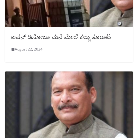
ಐವನ್ ಡಿಸೋಜಾ ಮನೆ ಮೇಲೆ ಕಲ್ಲು ತೂರಾಟ
August 22, 2024