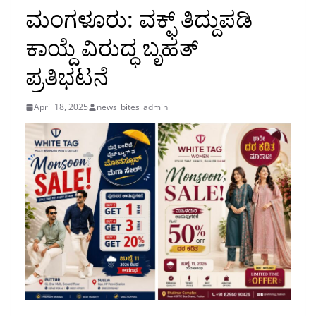
ಮಂಗಳೂರು: ವಕ್ಫ್ ತಿದ್ದುಪಡಿ
ಕಾಯ್ದೆ ವಿರುದ್ಧ ಬೃಹತ್
ಪ್ರತಿಭಟನೆ
April 18, 2025
news_bites_admin