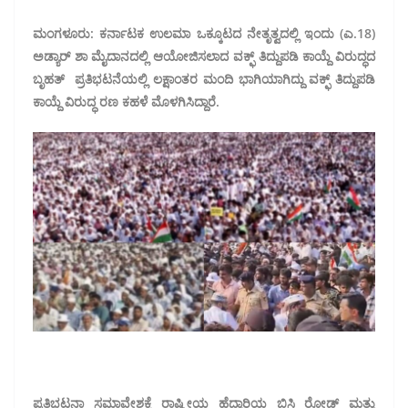
ಮಂಗಳೂರು: ಕರ್ನಾಟಕ ಉಲಮಾ ಒಕ್ಕೂಟದ ನೇತೃತ್ವದಲ್ಲಿ ಇಂದು (ಎ.18)
ಅಡ್ಯಾರ್ ಶಾ ಮೈದಾನದಲ್ಲಿ ಆಯೋಜಿಸಲಾದ ವಕ್ಫ್ ತಿದ್ದುಪಡಿ ಕಾಯ್ದೆ ವಿರುದ್ಧದ
ಬೃಹತ್ ಪ್ರತಿಭಟನೆಯಲ್ಲಿ ಲಕ್ಷಾಂತರ ಮಂದಿ ಭಾಗಿಯಾಗಿದ್ದು ವಕ್ಫ್ ತಿದ್ದುಪಡಿ
ಕಾಯ್ದೆ ವಿರುದ್ಧ ರಣ ಕಹಳೆ ಮೊಳಗಿಸಿದ್ದಾರೆ.
ಪ್ರತಿಭಟನಾ ಸಮಾವೇಶಕ್ಕೆ ರಾಷ್ಟ್ರೀಯ ಹೆದ್ದಾರಿಯ ಬಿಸಿ ರೋಡ್ ಮತ್ತು