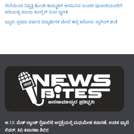
ಸೇನೆಯಿಂದ ನಿವೃತ್ತಿ ಹೊಂದಿ ಹುಟ್ಟೂರಿಗೆ ಆಗಮಿಸಿದ ಸುಂದರ ಪೂಜಾರಿಯವರಿಗೆ
ಅರಿಯಡ್ಕ ವಲಯ ಕಾಂಗ್ರೆಸ್ ನಿಂದ ಸ್ವಾಗತ
ಇಬ್ಬರು ಪ್ರಥಮ ವರ್ಷದ ವಿದ್ಯಾರ್ಥಿಗಳ ಮೇಲೆ ಹಲ್ಲೆ ಆರೋಪ; ರ‍್ಯಾಗಿಂಗ್ ಶಂಕೆ
ಆ.13: ಮೆಡ್ ಲ್ಯಾಂಡ್ ಸ್ಪೆಷಾಲಿಟಿ ಆಸ್ಪತ್ರೆಯಲ್ಲಿ ಮಧುಮೇಹ ತಪಾಸಣೆ, ಉಚಿತ ಫ್ಯಾಟಿ
ಲಿವರ್, ಕಿವಿ ತಪಾಸಣಾ ಶಿಬಿರ