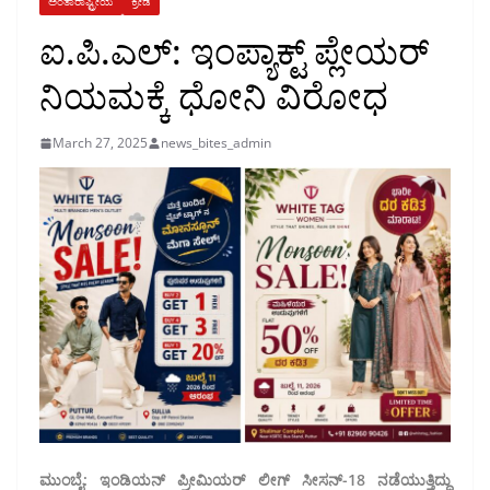
ಅಂತಾರಾಷ್ಟ್ರೀಯ
ಕ್ರೀಡೆ
ಐ.ಪಿ.ಎಲ್: ಇಂಪ್ಯಾಕ್ಟ್ ಪ್ಲೇಯರ್
ನಿಯಮಕ್ಕೆ ಧೋನಿ ವಿರೋಧ
March 27, 2025
news_bites_admin
ಮುಂಬೈ: ಇಂಡಿಯನ್ ಪ್ರೀಮಿಯರ್ ಲೀಗ್ ಸೀಸನ್-18 ನಡೆಯುತ್ತಿದ್ದು