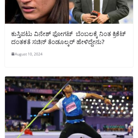
ಕುಸ್ತಿಪಟು ವಿನೇಶ್ ಫೋಗಟ್ ಬೆಂಬಲಕ್ಕೆ ನಿಂತ ಕ್ರಿಕೆಟ್
ದಂತಕತೆ ಸಚಿನ್ ತೆಂಡೂಲ್ಕರ್ ಹೇಳಿದ್ದೇನು?
August 10, 2024