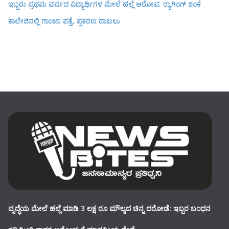
ಇಬ್ಬರು ಪ್ರಥಮ ವರ್ಷದ ವಿದ್ಯಾರ್ಥಿಗಳ ಮೇಲೆ ಹಲ್ಲೆ ಆರೋಪ; ರ‍್ಯಾಗಿಂಗ್ ಶಂಕೆ
ಕಾಲೇಜಿನಲ್ಲಿ ಗಾಂಜಾ ಪತ್ತೆ, ಪ್ರಕರಣ ದಾಖಲು
ವೃದ್ಧೆಯ ಮೇಲೆ ಹಲ್ಲೆ ಮಾಡಿ 3 ಲಕ್ಷ ರೂ ಮೌಲ್ಯದ ಚಿನ್ನ ದರೋಡೆ: ಇಬ್ಬರ ಬಂಧನ