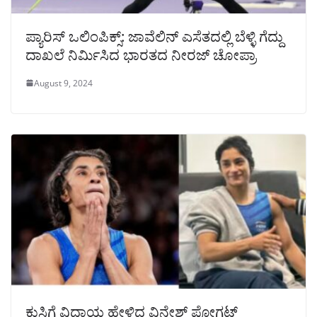
ಪ್ಯಾರಿಸ್‌ ಒಲಿಂಪಿಕ್ಸ್‌: ಜಾವೆಲಿನ್‌ ಎಸೆತದಲ್ಲಿ ಬೆಳ್ಳಿ ಗೆದ್ದು
ದಾಖಲೆ ನಿರ್ಮಿಸಿದ ಭಾರತದ ನೀರಜ್‌ ಚೋಪ್ರಾ
August 9, 2024
ಕುಸ್ತಿಗೆ ವಿದಾಯ ಹೇಳಿದ ವಿನೇಶ್ ಫೋಗಟ್