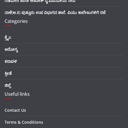
ಗಡಿಮೀರಿ ಶಾಸಕ ಅಶೋಕ್ ರೈ ಮಾನವೀಯ ಸೇವೆ
ನಾಳೆ(ಆ.8) ಪುತ್ತೂರು ಉಪ ವಿಭಾಗದ ಶಾಲೆ, ಪಿಯು ಕಾಲೇಜುಗಳಿಗೆ ರಜೆ
Categories
ಕ್ರೈಂ
ಆರೋಗ್ಯ
ಕರಾವಳಿ
ಕ್ರೀಡೆ
ಜಿಲ್ಲೆ
Useful links
Contact Us
Terms & Conditions