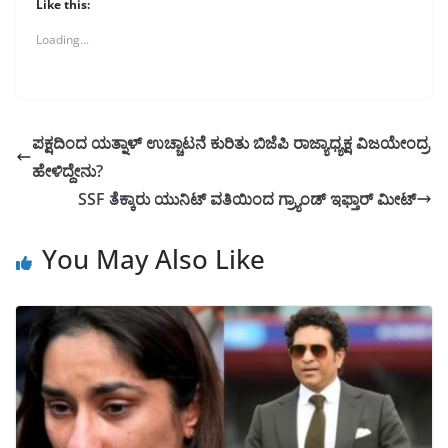
Like this:
Loading...
ಪಕ್ಷದಿಂದ ಯತ್ನಾಳ್ ಉಚ್ಚಾಟನೆ ಕುರಿತು ಬಿಜೆಪಿ ರಾಜ್ಯಾಧ್ಯಕ್ಷ ವಿಜಯೇಂದ್ರ
ಹೇಳಿದ್ದೇನು?
SSF ತೆಕ್ಕಾರು ಯುನಿಟ್ ವತಿಯಿಂದ ಗ್ರ್ಯಾಂಡ್ ಇಫ್ತಾರ್ ಮೀಟ್
You May Also Like