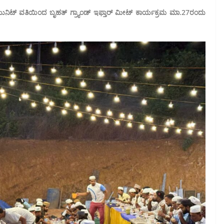
ರು ಯುನಿಟ್ ವತಿಯಿಂದ ಬೃಹತ್ ಗ್ರ್ಯಾಂಡ್ ಇಫ್ತಾರ್ ಮೀಟ್ ಕಾರ್ಯಕ್ರಮ ಮಾ.27ರಂದು