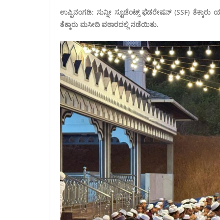
ಉಪ್ಪಿನಂಗಡಿ: ಸುನ್ನೀ ಸ್ಟೂಡೆಂಟ್ಸ್ ಫೆಡರೇಷನ್ (SSF) ತೆಕ್ಕಾ
ತೆಕ್ಕಾರು ಮಸೀದಿ ವಠಾರದಲ್ಲಿ ನಡೆಯಿತು.