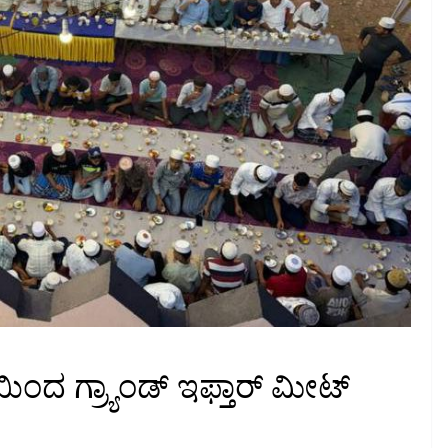
ಿಂದ ಗ್ರ್ಯಾಂಡ್ ಇಫ್ತಾರ್ ಮೀಟ್