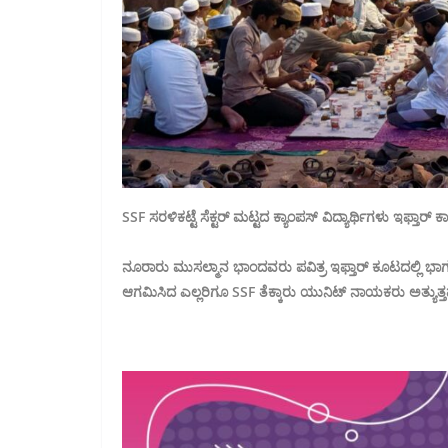
SSF ಸರಳಿಕಟ್ಟೆ ಸೆಕ್ಟರ್ ಮಟ್ಟದ ಕ್ಯಾಂಪಸ್ ವಿದ್ಯಾರ್ಥಿಗಳು ಇಫ್ತ
ನೂರಾರು ಮುಸಲ್ಮಾನ ಭಾಂದವರು ಪವಿತ್ರ ಇಫ್ತಾರ್ ಕೂಟದಲ್ಲಿ ಭಾ
ಆಗಮಿಸಿದ ಎಲ್ಲರಿಗೂ SSF ತೆಕ್ಕಾರು ಯುನಿಟ್ ನಾಯಕರು ಅತ್ಯುತ್ತಮ 