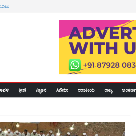
 ಮೇಲೆ ಹಲ್ಲೆ ಆರೋಪ; ರ‍್ಯಾಗಿಂಗ್
 ದಾಖಲು
ಡಿದ ಸಿಎಂ ಡಿಕೆಶಿ
ಫೀಕ್ ನಾಪತ್ತೆ
ೂರಿಗೆ ಆಗಮಿಸಿದ ಸುಂದರ ಪೂಜಾರಿಯವರಿಗೆ
ವಾಗತ
ರಾವಳಿ
ಕ್ರೀಡೆ
ವಿಜ್ಞಾನ
ಸಿನೆಮಾ
ರಾಜಕೀಯ
ರಾಜ್ಯ
ಅಂಕಣಗ